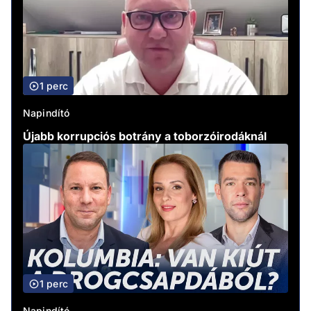
1 perc
Napindító
Újabb korrupciós botrány a toborzóirodáknál
1 perc
Napindító