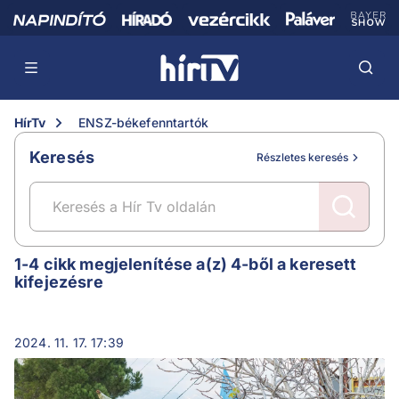
HírTv
ENSZ-békefenntartók
Keresés
Részletes keresés
ENSZ-békefenntartók
1-4 cikk megjelenítése a(z) 4-ből a keresett
kifejezésre
2024. 11. 17. 17:39