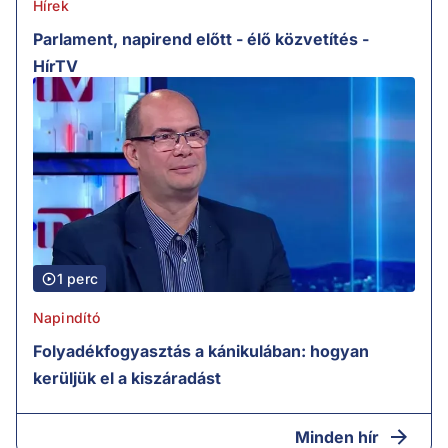
Hírek
Parlament, napirend előtt - élő közvetítés -
HírTV
1 perc
Napindító
Folyadékfogyasztás a kánikulában: hogyan
kerüljük el a kiszáradást
Minden hír