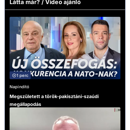
Látta már? / Video ajánló
1 perc
Napindító
Megszületett a török-pakisztáni-szaúdi
megállapodás