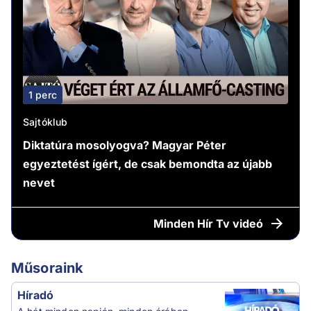
1 perc
Sajtóklub
Diktatúra mosolyogva? Magyar Péter
egyeztetést ígért, de csak bemondta az újabb
nevet
Minden
Hír Tv videó
Műsoraink
Híradó