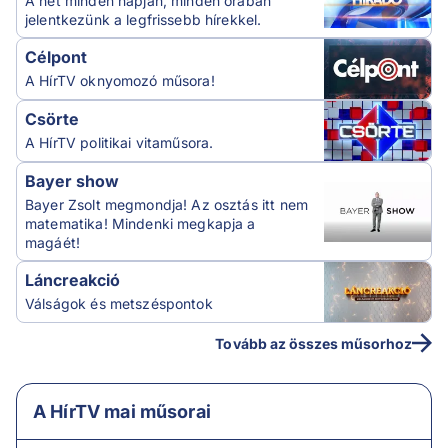
A hét minden napján, minden órában
jelentkezünk a legfrissebb hírekkel.
Célpont
A HírTV oknyomozó műsora!
Csörte
A HírTV politikai vitaműsora.
Bayer show
Bayer Zsolt megmondja! Az osztás itt nem
matematika! Mindenki megkapja a
magáét!
Láncreakció
Válságok és metszéspontok
Tovább az összes műsorhoz
A HírTV mai műsorai