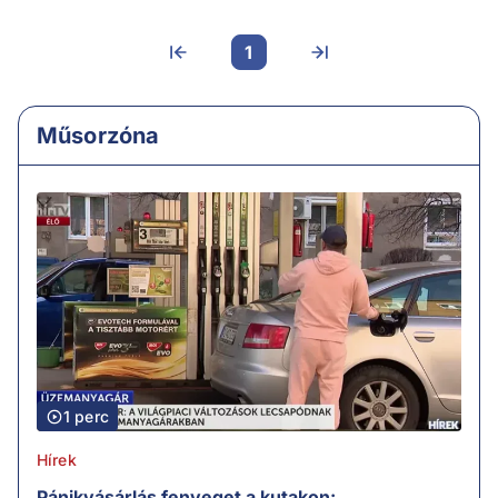
1
Műsorzóna
1 perc
Hírek
Pánikvásárlás fenyeget a kutakon: