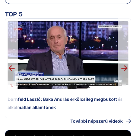
TOP 5
K
k
1.
Dornfeld László: Baka András erkölcsileg megbukott és
alkalmatlan államfőnek
További népszerű videók