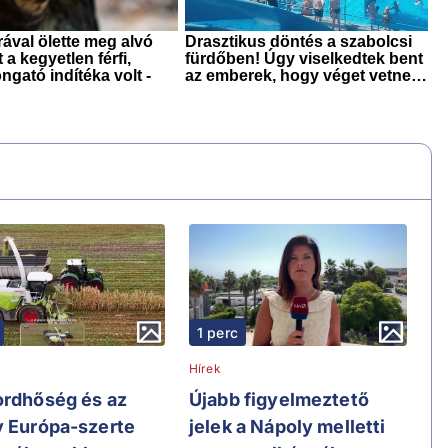
1 perc
Hírek
ordhőség és az
Újabb figyelmeztető
y Európa-szerte
jelek a Nápoly melletti