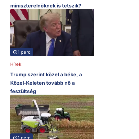
miniszterelnöknek is tetszik?
1 perc
Hírek
Trump szerint közel a béke, a
Közel-Keleten tovább nő a
feszültség
1 perc