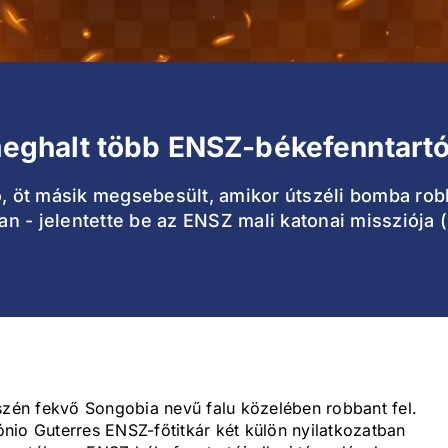
ghalt több ENSZ-békefenntartó
öt másik megsebesült, amikor útszéli bomba robba
an - jelentette be az ENSZ mali katonai misszió
én fekvő Songobia nevű falu közelében robbant fel.
nio Guterres ENSZ-főtitkár két külön nyilatkozatban