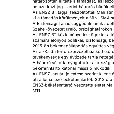
határozottan elítélte a támadást, és les
nemzetközi jog szerint háborús bűnök elkö
Az ENSZ BT tagjai felszólították Mali át
ki a támadás körülményeit a MINUSMA segí
A Biztonsági Tanács aggodalmának adott 
Száhel-övezetet uraló, országhatárokon á
Az ENSZ BT közleménye leszögezte: a té
számára előnyös politikai, biztonsági, bé
2015-ös békemegállapodás együttes végr
Az al-Kaida terrorszervezethez köthető d
tevékenysége egy évtizede tartja rettegé
A háború sújtotta nyugat-afrikai ország a
békefenntartó katonai misszió működik.
Az ENSZ januári jelentése szerint kilenc
ott állomásozó békefenntartót: 2013 óta
ENSZ-békefenntartó veszítette életét Mal
MTI