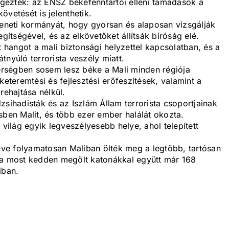
zögezték: az ENSZ békefenntartói elleni támadások a
vetését is jelenthetik.
meneti kormányát, hogy gyorsan és alaposan vizsgálják
tségével, és az elkövetőket állítsák bíróság elé.
hangot a mali biztonsági helyzettel kapcsolatban, és a
tnyúló terrorista veszély miatt.
rségben sosem lesz béke a Mali minden régiója
keteremtési és fejlesztési erőfeszítések, valamint a
ehajtása nélkül.
zsihadisták és az Iszlám Állam terrorista csoportjainak
sben Malit, és több ezer ember halálát okozta.
 világ egyik legveszélyesebb helye, ahol telepített
 éve folyamatosan Maliban ölték meg a legtöbb, tartósan
 a most kedden megölt katonákkal együtt már 168
iban.