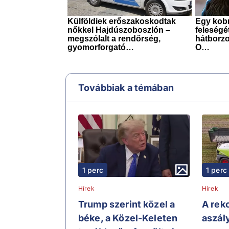
Továbbiak a témában
1 perc
1 perc
Hírek
Hírek
Trump szerint közel a
A rek
béke, a Közel-Keleten
aszál