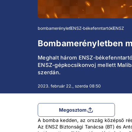
bombamerénylet
ENSZ-békefenntartók
ENSZ
Bombamerényletben me
Meghalt három ENSZ-békefenntartó, 
ENSZ-gépkocsikonvoj mellett Malib
szerdán.
2023. február 22., szerda 08:50
Megosztom
A bomba kedden, az ország középső rész
Az ENSZ Biztonsági Tanácsa (BT) és Antó