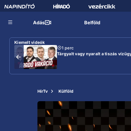
Adás
Belföld
Kiemelt videók
1 perc
Tárgyalt vagy nyaralt a tiszás vízügy
HírTv
Külföld