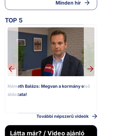
Minden hír
TOP 5
1.
2.
Németh Balázs: Megvan a kormány első
Kioktató hangne
áldozata!
Magyar Péter a vá
riportere felé
További népszerű videók
Látta már? / Video ajánló