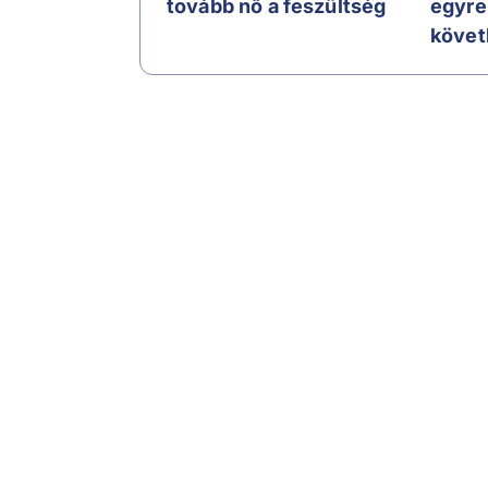
tovább nő a feszültség
egyre
követ