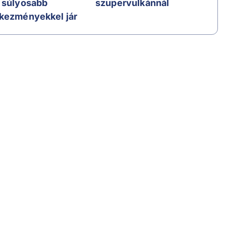
 súlyosabb
szupervulkánnál
kezményekkel jár