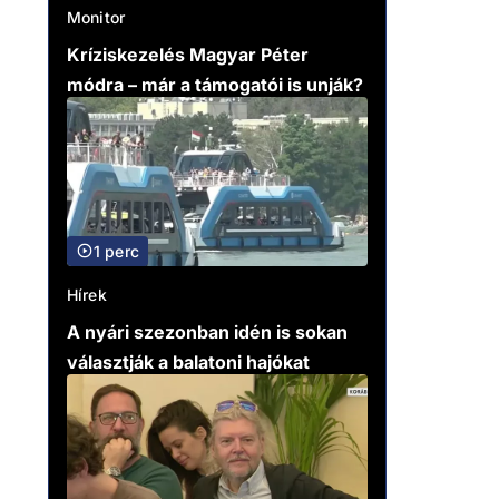
Monitor
Kríziskezelés Magyar Péter
módra – már a támogatói is unják?
1 perc
Hírek
A nyári szezonban idén is sokan
választják a balatoni hajókat