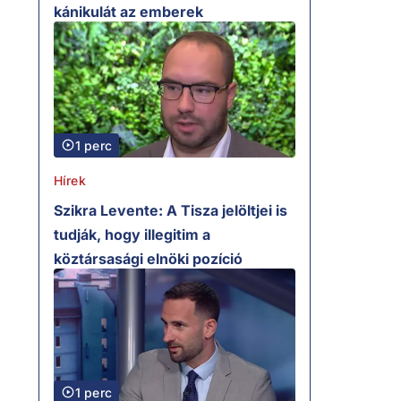
kánikulát az emberek
1 perc
Hírek
Szikra Levente: A Tisza jelöltjei is
tudják, hogy illegitim a
köztársasági elnöki pozíció
1 perc