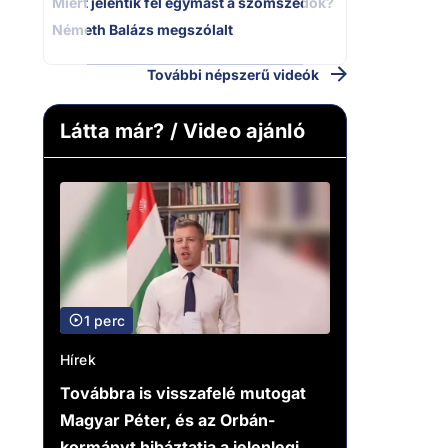
Miért jelentik fel egymást a szomszédok?
Németh Balázs megszólalt
További népszerű videók
Látta már? / Video ajánló
1 perc
Hírek
Továbbra is visszafelé mutogat
Magyar Péter, és az Orbán-
kormányt hibáztatja a jelenlegi