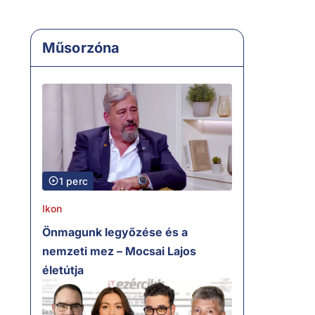
Műsorzóna
1 perc
Ikon
Önmagunk legyőzése és a
nemzeti mez – Mocsai Lajos
életútja