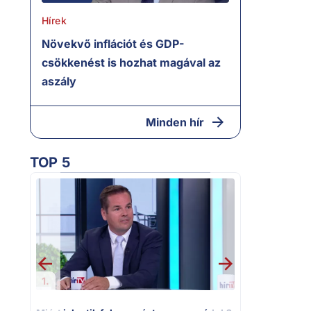
Hírek
Növekvő inflációt és GDP-
csökkenést is hozhat magával az
aszály
Minden hír
TOP 5
2.
Moszkvai gyo
sajtó nyíltan
politizálást
1.