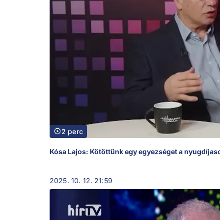
2 perc
Kósa Lajos: Kötöttünk egy egyezséget a nyugdíjas
2025. 10. 12. 21:59