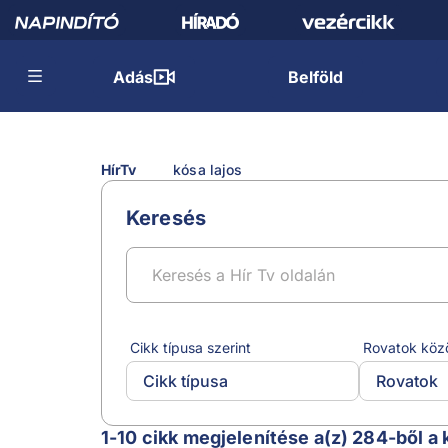
Adás
Belföld
HírTv
kósa lajos
Keresés
Cikk típusa szerint
Rovatok köz
Cikk típusa
Rovatok
kósa lajos
1-10 cikk megjelenítése a(z) 284-ből a 