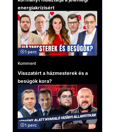
energiakrízisért
1 perc
Komment
Visszatért a házmesterek és a
besúgók kora?
1 perc