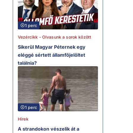
1 perc
Vezércikk - Olvasunk a sorok között
Sikerül Magyar Péternek egy
eléggé sértett államfőjelöltet
találnia?
1 perc
Hírek
A strandokon vészelik át a