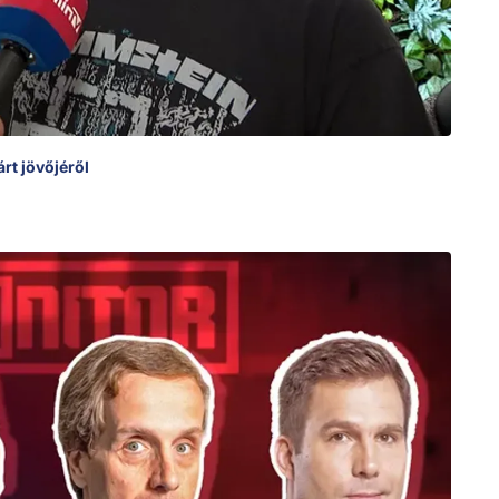
rt jövőjéről