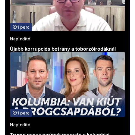
1 perc
Napindító
Újabb korrupciós botrány a toborzóirodáknál
1 perc
Napindító
Trump nagyszerűnek nevezte a kolumbiai