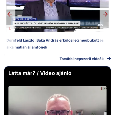
1.
Dornfeld László: Baka András erkölcsileg megbukott és
alkalmatlan államfőnek
További népszerű videók
Látta már? / Video ajánló