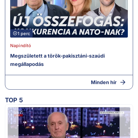
1 perc
Napindító
Megszületett a török-pakisztáni-szaúdi
megállapodás
Minden hír
TOP 5
K
k