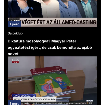
1 perc
Sajtóklub
Diktatúra mosolyogva? Magyar Péter
egyeztetést ígért, de csak bemondta az újabb
nevet
1 perc