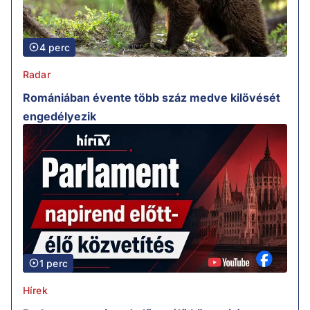
4 perc
Radar
Romániában évente több száz medve kilövését
engedélyezik
1 perc
Hírek