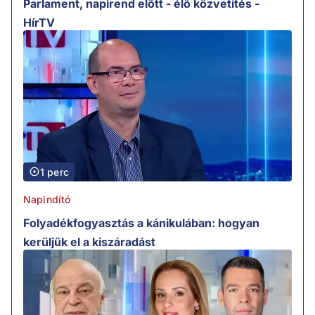
Parlament, napirend előtt - élő közvetítés -
HírTV
1 perc
Napindító
Folyadékfogyasztás a kánikulában: hogyan
kerüljük el a kiszáradást