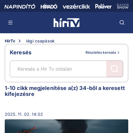
HírTv
légi csapások
Keresés
Részletes keresés
légi csapások
1-10 cikk megjelenítése a(z) 34-ből a keresett
kifejezésre
2025. 11. 02. 14:02