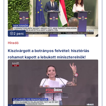
2 perc
Híradó
Kiszivárgott a botrányos felvétel: hisztériás
rohamot kapott a lebukott miniszterelnök!