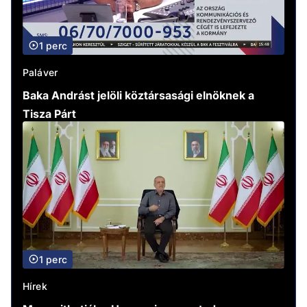
1 perc
Paláver
Baka Andrást jelöli köztársasági elnöknek a
Tisza Párt
1 perc
Hírek