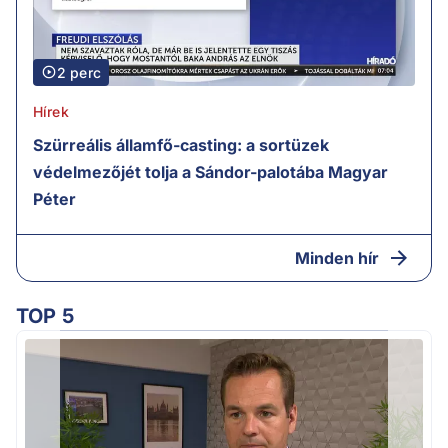
2 perc
Hírek
Szürreális államfő-casting: a sortüzek
védelmezőjét tolja a Sándor-palotába Magyar
Péter
Minden hír
TOP 5
H