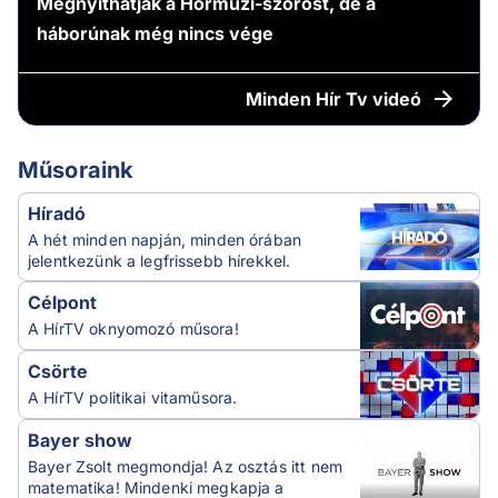
Megnyithatják a Hormuzi-szorost, de a
háborúnak még nincs vége
Minden
Hír Tv videó
Műsoraink
Híradó
A hét minden napján, minden órában
jelentkezünk a legfrissebb hírekkel.
Célpont
A HírTV oknyomozó műsora!
Csörte
A HírTV politikai vitaműsora.
Bayer show
Bayer Zsolt megmondja! Az osztás itt nem
matematika! Mindenki megkapja a