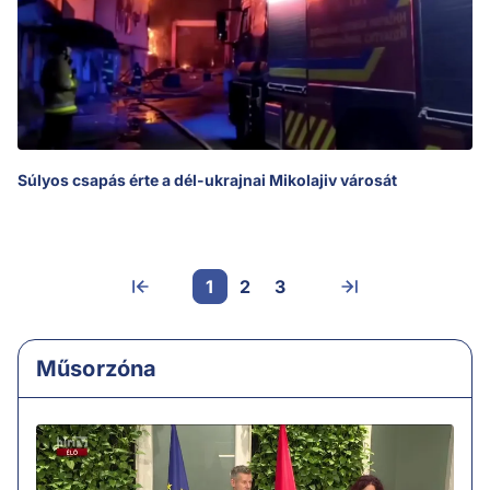
Súlyos csapás érte a dél-ukrajnai Mikolajiv városát
1
2
3
Műsorzóna