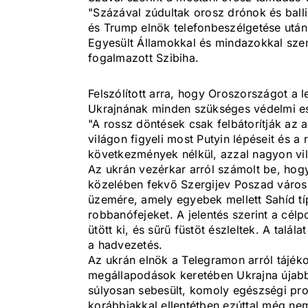
"Százával zúdultak orosz drónok és balli
és Trump elnök telefonbeszélgetése után
Egyesült Államokkal és mindazokkal szemb
fogalmazott Szibiha.
Felszólított arra, hogy Oroszországot a
Ukrajnának minden szükséges védelmi es
"A rossz döntések csak felbátorítják az 
világon figyeli most Putyin lépéseit és 
következmények nélkül, azzal nagyon vilá
Az ukrán vezérkar arról számolt be, ho
közelében fekvő Szergijev Poszad váro
üzemére, amely egyebek mellett Sahíd tí
robbanófejeket. A jelentés szerint a célp
ütött ki, és sűrű füstöt észleltek. A tal
a hadvezetés.
Az ukrán elnök a Telegramon arról tájékoz
megállapodások keretében Ukrajna újabb
súlyosan sebesült, komoly egészségi prob
korábbiakkal ellentétben ezúttal még ne