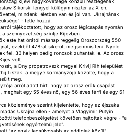
lország kijevi nagykövetsége konzuli részlegének
slaw Sikorski lengyel külügyminiszter az X-en.
ettel, mindenki életben van és jól van. Ukrajnának
üksége" - tette hozzá.
arról tájékoztatott, hogy az orosz légicsapás nyomán
t a szennyezettség szintje Kijevben.
rtök este hat órától másnap reggelig Oroszország 550
nát, ezekből 478-at sikerült megsemmisíteni. Nyolc
k fel, 33 helyen pedig roncsok zuhantak le. Az orosz
Kijev volt.
rosát, a Dnyipropetrovszk megyei Krivij Rih települést
rhij Liszak, a megye kormányzója közölte, hogy a
esült meg.
ója arról adott hírt, hogy az orosz erők csapást
 meghalt egy 55 éves nő, egy 56 éves férfi és egy 61
rca közleménye szerint kijelentette, hogy az éjszaka
madás Ukrajna ellen - amelyet a Vlagyimir Putyin
ötti telefonbeszélgetést követően hajtottak végre - "a
vetésének egyértelmű jele".
olt "az egyik legsúlyosabb az eddigiek közül".