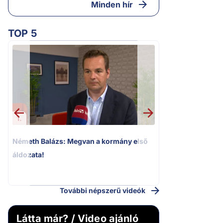
Minden hír
TOP 5
1.
2.
Németh Balázs: Megvan a kormány első
Kioktató hangne
áldozata!
Magyar Péter a vá
riportere felé
További népszerű videók
Látta már? / Video ajánló