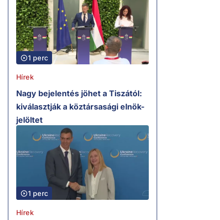
1 perc
Hírek
Nagy bejelentés jöhet a Tiszától:
kiválasztják a köztársasági elnök-
jelöltet
1 perc
Hírek