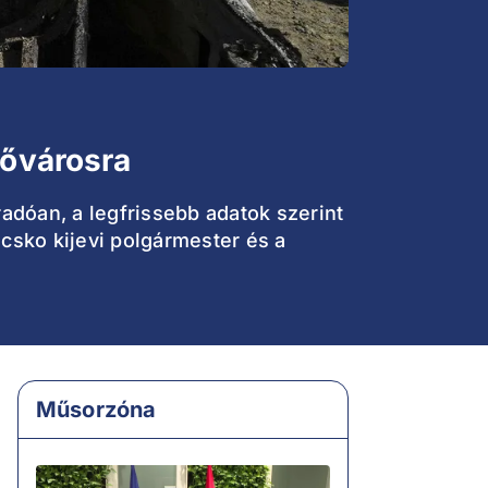
fővárosra
radóan, a legfrissebb adatok szerint
icsko kijevi polgármester és a
Műsorzóna