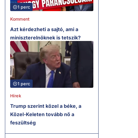
1 perc
Komment
Azt kérdezheti a sajtó, ami a
miniszterelnöknek is tetszik?
1 perc
Hírek
Trump szerint közel a béke, a
Közel-Keleten tovább nő a
feszültség