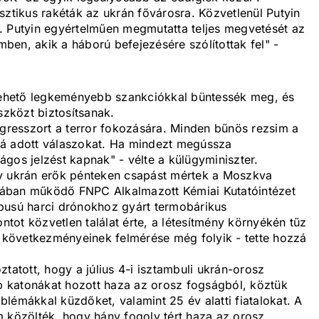
sztikus rakéták az ukrán fővárosra. Közvetlenül Putyin
. Putyin egyértelműen megmutatta teljes megvetését az
en, akik a háború befejezésére szólítottak fel" -
 lehető legkeményebb szankciókkal büntessék meg, és
zközt biztosítsanak.
agresszort a terror fokozására. Minden bűnös rezsim a
a rá adott válaszokat. Ha mindezt megússza
gos jelzést kapnak" - vélte a külügyminiszter.
gy ukrán erők pénteken csapást mértek a Moszkva
sában működő FNPC Alkalmazott Kémiai Kutatóintézet
pusú harci drónokhoz gyárt termobárikus
ontot közvetlen találat érte, a létesítmény környékén tűz
álat következményeinek felmérése még folyik - tette hozzá
tatott, hogy a július 4-i isztambuli ukrán-orosz
 katonákat hozott haza az orosz fogságból, köztük
lémákkal küzdőket, valamint 25 év alatti fiatalokat. A
m közölték, hogy hány fogoly tért haza az orosz