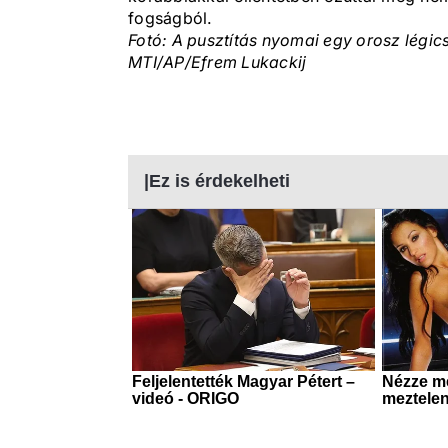
fogságból.
Fotó: A pusztítás nyomai egy orosz légic
MTI/AP/Efrem Lukackij