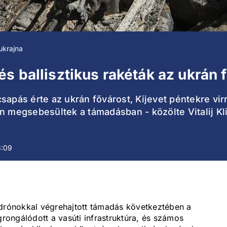
ukrajna
s ballisztikus rakéták az ukrán 
sapás érte az ukrán fővárost, Kijevet péntekre vir
n megsebesültek a támadásban - közölte Vitalij Kl
6:09
 drónokkal végrehajtott támadás következtében a
grongálódott a vasúti infrastruktúra, és számos