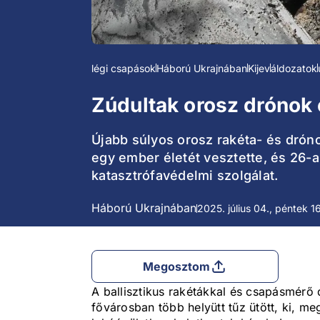
légi csapások
Háború Ukrajnában
Kijev
áldozatok
Zúdultak orosz drónok é
Újabb súlyos orosz rakéta- és drónc
egy ember életét vesztette, és 26-a
katasztrófavédelmi szolgálat.
Háború Ukrajnában
2025. július 04., péntek 1
Megosztom
A ballisztikus rakétákkal és csapásmérő
fővárosban több helyütt tűz ütött, ki, me