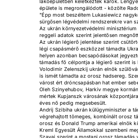
lakóépületben keletkeztek károk. Lengye
épülete is megrongálódott - közölte Rado
"Épp most beszéltem Lukasiewicz nagyköv
sürgősen légvédelmi rendszerekre van sz
Az ukrán környezetvédelmi minisztérium 
reggeli adatok szerint jelentősen megnőt
Az ukrán légierő jelentése szerint csütö
légi csapásmérő eszközzel támadta Ukraj
helyen azonban becsapódásokat jegyezte
támadás fő célpontja a légierő szerint is 
Volodimir Zelenszkij ukrán elnök szülővá
is ismét támadta az orosz hadsereg. Sze
várost ért dróncsapásban hat ember seb
Oleh Szinyehubov, Harkiv megye kormányz
mértek Kupjanszk városának központjára,
éves nő pedig megsebesült.
Andrij Szibiha ukrán külügyminiszter a tá
végrehajtott tömeges, kombinált orosz tá
orosz és Donald Trump amerikai elnök köz
Kreml Egyesült Államokkal szembeni meg
Szavai szerint a mostani orosz támadás v