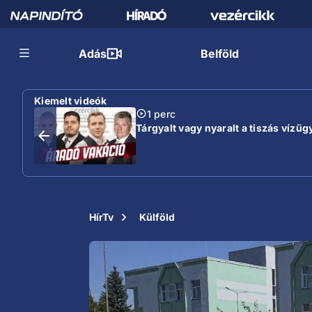
Adás
Belföld
Kiemelt videók
1 perc
Tárgyalt vagy nyaralt a tiszás vízügy
HírTv
Külföld