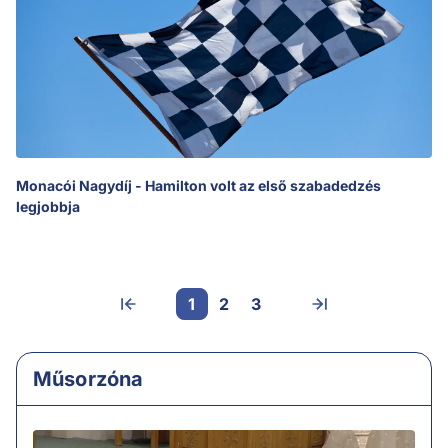
Monacói Nagydíj - Hamilton volt az első szabadedzés
legjobbja
1
2
3
Műsorzóna