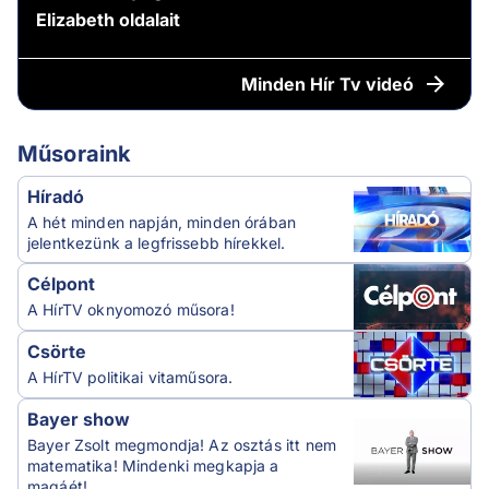
Elizabeth oldalait
Minden
Hír Tv videó
Műsoraink
Híradó
A hét minden napján, minden órában
jelentkezünk a legfrissebb hírekkel.
Célpont
A HírTV oknyomozó műsora!
Csörte
A HírTV politikai vitaműsora.
Bayer show
Bayer Zsolt megmondja! Az osztás itt nem
matematika! Mindenki megkapja a
magáét!