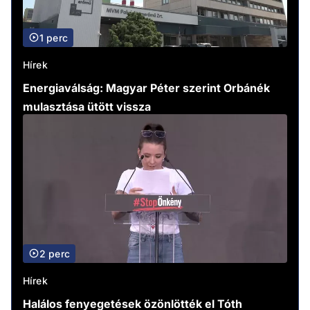
1 perc
Hírek
Energiaválság: Magyar Péter szerint Orbánék
mulasztása ütött vissza
2 perc
Hírek
Halálos fenyegetések özönlötték el Tóth