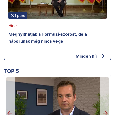
1 perc
Hírek
Megnyithatják a Hormuzi-szorost, de a
háborúnak még nincs vége
Minden hír
TOP 5
v