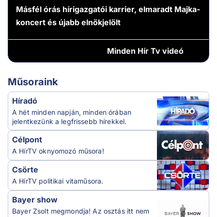
Másfél órás hírigazgatói karrier, elmaradt Majka-
koncert és újabb elnökjelölt
Minden
Hír Tv videó
Műsoraink
Híradó
A hét minden napján, minden órában
jelentkezünk a legfrissebb hírekkel.
Célpont
A HírTV oknyomozó műsora!
Csörte
A HírTV politikai vitaműsora.
Bayer show
Bayer Zsolt megmondja! Az osztás itt nem