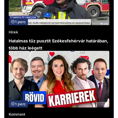
1 perc
Hírek
Hatalmas tűz pusztít Székesfehérvár határában,
több ház leégett
1 perc
Komment