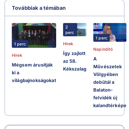
Továbbiak a témában
2
perc
1 perc
Hírek
1 perc
Napindító
Így zajlott
Hírek
A
az 58.
Mégsem árusítják
Művészetek
Kékszalag
ki a
Völgyében
világbajnokságokat
debütál a
Balaton-
felvidék új
kalandtérképe