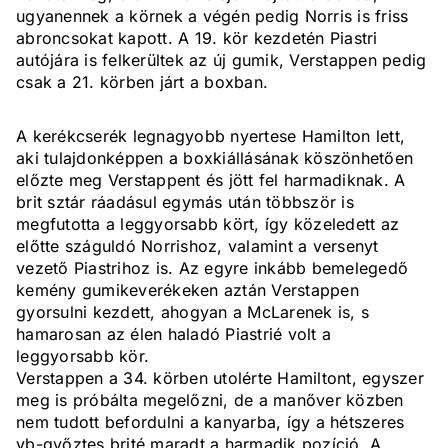
ugyanennek a körnek a végén pedig Norris is friss
abroncsokat kapott. A 19. kör kezdetén Piastri
autójára is felkerültek az új gumik, Verstappen pedig
csak a 21. körben járt a boxban.
A kerékcserék legnagyobb nyertese Hamilton lett,
aki tulajdonképpen a boxkiállásának köszönhetően
előzte meg Verstappent és jött fel harmadiknak. A
brit sztár ráadásul egymás után többször is
megfutotta a leggyorsabb kört, így közeledett az
előtte száguldó Norrishoz, valamint a versenyt
vezető Piastrihoz is. Az egyre inkább bemelegedő
kemény gumikeverékeken aztán Verstappen
gyorsulni kezdett, ahogyan a McLarenek is, s
hamarosan az élen haladó Piastrié volt a
leggyorsabb kör.
Verstappen a 34. körben utolérte Hamiltont, egyszer
meg is próbálta megelőzni, de a manőver közben
nem tudott befordulni a kanyarba, így a hétszeres
vb-győztes brité maradt a harmadik pozíció. A