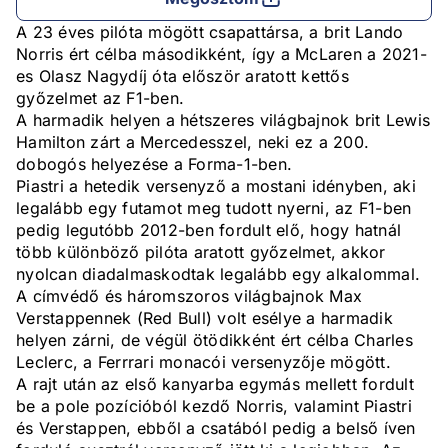
A 23 éves pilóta mögött csapattársa, a brit Lando
Norris ért célba másodikként, így a McLaren a 2021-
es Olasz Nagydíj óta először aratott kettős
győzelmet az F1-ben.
A harmadik helyen a hétszeres világbajnok brit Lewis
Hamilton zárt a Mercedesszel, neki ez a 200.
dobogós helyezése a Forma-1-ben.
Piastri a hetedik versenyző a mostani idényben, aki
legalább egy futamot meg tudott nyerni, az F1-ben
pedig legutóbb 2012-ben fordult elő, hogy hatnál
több különböző pilóta aratott győzelmet, akkor
nyolcan diadalmaskodtak legalább egy alkalommal.
A címvédő és háromszoros világbajnok Max
Verstappennek (Red Bull) volt esélye a harmadik
helyen zárni, de végül ötödikként ért célba Charles
Leclerc, a Ferrrari monacói versenyzője mögött.
A rajt után az első kanyarba egymás mellett fordult
be a pole pozícióból kezdő Norris, valamint Piastri
és Verstappen, ebből a csatából pedig a belső íven