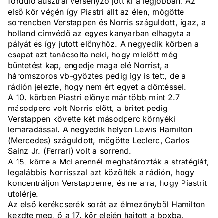
forduló ausztrál versenyző jött ki a legjobban. Az
első kör végén így Piastri állt az élen, mögötte
sorrendben Verstappen és Norris száguldott, igaz, a
holland címvédő az egyes kanyarban elhagyta a
pályát és így jutott előnyhöz. A negyedik körben a
csapat azt tanácsolta neki, hogy mielőtt még
büntetést kap, engedje maga elé Norrist, a
háromszoros vb-győztes pedig így is tett, de a
rádión jelezte, hogy nem ért egyet a döntéssel.
A 10. körben Piastri előnye már több mint 2.7
másodperc volt Norris előtt, a britet pedig
Verstappen követte két másodperc környéki
lemaradással. A negyedik helyen Lewis Hamilton
(Mercedes) száguldott, mögötte Leclerc, Carlos
Sainz Jr. (Ferrari) volt a sorrend.
A 15. körre a McLarennél meghatározták a stratégiát,
legalábbis Norrisszal azt közölték a rádión, hogy
koncentráljon Verstappenre, és ne arra, hogy Piastrit
utolérje.
Az első kerékcserék sorát az élmezőnyből Hamilton
kezdte meg, ő a 17. kör elején hajtott a boxba,