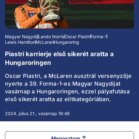
Magyar Nagydíj
Lando Norris
Oscar Piastri
Forma–1
Lewis Hamilton
McLaren
Hungaroring
Piastri karrierje első sikerét aratta a
Hungaroringen
Oscar Piastri, a McLaren ausztrál versenyzője
nyerte a 39. Forma-1-es Magyar Nagydíjat
vasárnap a Hungaroringen, ezzel pályafutása
első sikerét aratta az elitkategóriában.
2024. július 21., vasárnap 16:46
Megosztom