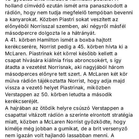
holland címvédő ezután ismét arra panaszkodott a
rádión, hogy nem tudja megfelelő tempóban bevenni
a kanyarokat. Közben Piastri sokat veszített az
előnyéből Norrisszal szemben, aki négyről másfél
másodpercre dolgozta le a hátrányát.
A 41. körben Hamilton ismét a boxba hajtott
kerékcserére, Norrist pedig a 45. körben hívta ki a
McLaren. Piastrinak két körrel később kellett a
csapat hívására kiállnia friss abroncsokért, s így
átadta a vezetést Norrisnak, aki nagyjából három
másodperces előnyre tett szert. A McLaren két kör
múlva rádión tájékoztatta Norrist, hogy adja majd
vissza a vezető helyet Piastrinak, miközben
Verstappen az 50. körben letudta a második
kerékcseréjét.
A hajrában az ötödik helyre csúszó Verstappen a
csapattal vitázott rádión a szerinte elrontott stratégia
miatt, közben a McLaren Norrist győzködte, hogy
kímélje még jobban a gumikat, de a brit versenyző
nem igazán volt hajlandó lassabban menni. A