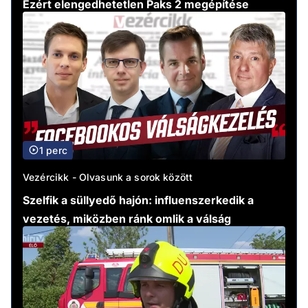
Ezért elengedhetetlen Paks 2 megépítése
1 perc
Vezércikk - Olvasunk a sorok között
Szelfik a süllyedő hajón: influenszerkedik a
vezetés, miközben ránk omlik a válság