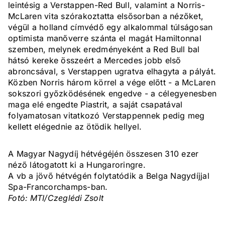
leintésig a Verstappen-Red Bull, valamint a Norris-
McLaren vita szórakoztatta elsősorban a nézőket,
végül a holland címvédő egy alkalommal túlságosan
optimista manőverre szánta el magát Hamiltonnal
szemben, melynek eredményeként a Red Bull bal
hátsó kereke összeért a Mercedes jobb első
abroncsával, s Verstappen ugratva elhagyta a pályát.
Közben Norris három körrel a vége előtt - a McLaren
sokszori győzködésének engedve - a célegyenesben
maga elé engedte Piastrit, a saját csapatával
folyamatosan vitatkozó Verstappennek pedig meg
kellett elégednie az ötödik hellyel.
A Magyar Nagydíj hétvégéjén összesen 310 ezer
néző látogatott ki a Hungaroringre.
A vb a jövő hétvégén folytatódik a Belga Nagydíjjal
Spa-Francorchamps-ban.
Fotó: MTI/Czeglédi Zsolt