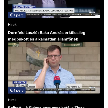
1 perc
Hírek
Dornfeld László: Baka András erkölcsileg
megbukott és alkalmatlan államfőnek
1 perc
Hírek
Bojkott – A Fidesz nem asszisztál a Tisza