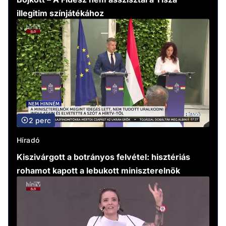
illegitim színjátékához
2 perc
Híradó
Kiszivárgott a botrányos felvétel: hisztériás
rohamot kapott a lebukott miniszterelnök