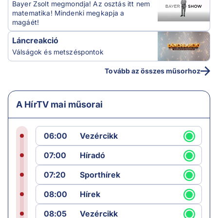
Bayer Zsolt megmondja! Az osztás itt nem
matematika! Mindenki megkapja a
magáét!
Láncreakció
Válságok és metszéspontok
Tovább az összes műsorhoz
A HírTV mai műsorai
06:00
Vezércikk
07:00
Híradó
07:20
Sporthírek
08:00
Hírek
08:05
Vezércikk