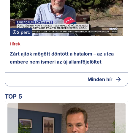
2 perc
Hírek
Zárt ajtók mögött döntött a hatalom – az utca
embere nem ismeri az új államfőjelöltet
Minden hír
TOP 5
H