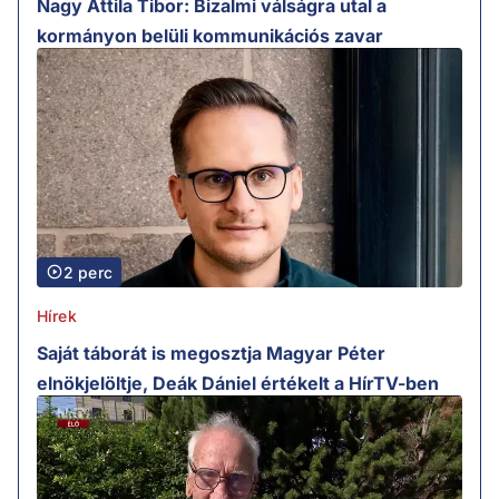
Nagy Attila Tibor: Bizalmi válságra utal a
kormányon belüli kommunikációs zavar
2 perc
Hírek
Saját táborát is megosztja Magyar Péter
elnökjelöltje, Deák Dániel értékelt a HírTV-ben