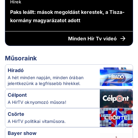
Hírek
Paks leállt: mások megoldást kerestek, a Tisza-
kormány magyarázatot adott
Minden
Hír Tv videó
Műsoraink
Híradó
A hét minden napján, minden órában
jelentkezünk a legfrissebb hírekkel.
Célpont
A HírTV oknyomozó műsora!
Csörte
A HírTV politikai vitaműsora.
Bayer show