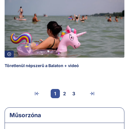
Töretlenül népszerű a Balaton + videó
1
2
3
Műsorzóna