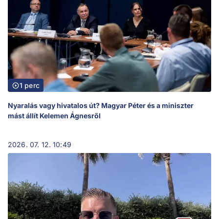
1 perc
Nyaralás vagy hivatalos út? Magyar Péter és a miniszter
mást állít Kelemen Ágnesről
2026. 07. 12. 10:49