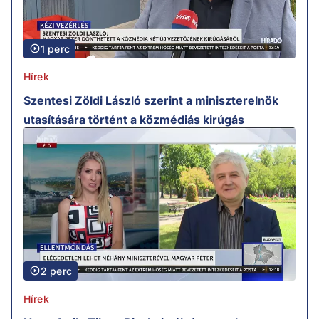
1 perc
Hírek
Szentesi Zöldi László szerint a miniszterelnök
utasítására történt a közmédiás kirúgás
2 perc
Hírek