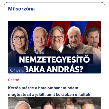
Műsorzóna
1 perc
Csörte
Kettős mérce a hatalomban: mindent
megtestesít a jelölt, amit korábban elítéltek