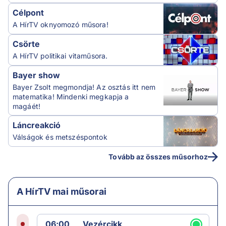
Célpont
A HírTV oknyomozó műsora!
Csörte
A HírTV politikai vitaműsora.
Bayer show
Bayer Zsolt megmondja! Az osztás itt nem
matematika! Mindenki megkapja a
magáét!
Láncreakció
Válságok és metszéspontok
Tovább az összes műsorhoz
A HírTV mai műsorai
06:00
Vezércikk