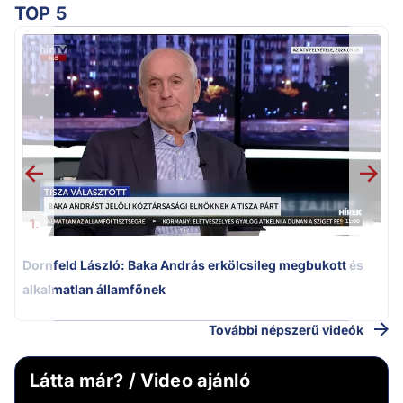
TOP 5
K
k
1.
Dornfeld László: Baka András erkölcsileg megbukott és
alkalmatlan államfőnek
További népszerű videók
Látta már? / Video ajánló