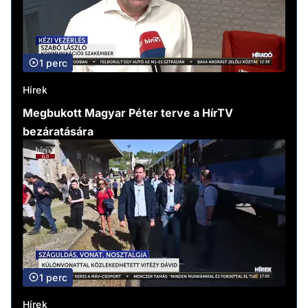
1 perc
Hírek
Megbukott Magyar Péter terve a HírTV
bezáratására
1 perc
Hírek