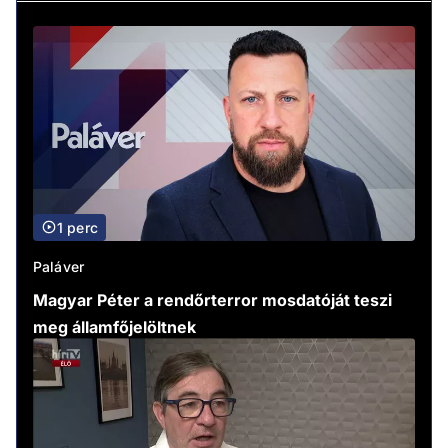
1 perc
Paláver
Magyar Péter a rendőrterror mosdatóját teszi
meg államfőjelöltnek