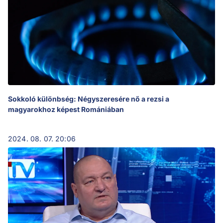
Sokkoló különbség: Négyszeresére nő a rezsi a
magyarokhoz képest Romániában
2024. 08. 07. 20:06