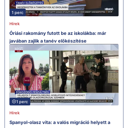
1 perc
Hírek
Óriási rakomány futott be az iskolákba: már
javában zajlik a tanév előkészítése
1 perc
Hírek
Spanyol-olasz vita: a valós migráció helyett a