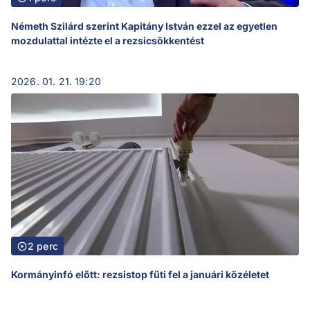
Németh Szilárd szerint Kapitány István ezzel az egyetlen
mozdulattal intézte el a rezsicsökkentést
2026. 01. 21. 19:20
2 perc
Kormányinfó előtt: rezsistop fűti fel a januári közéletet