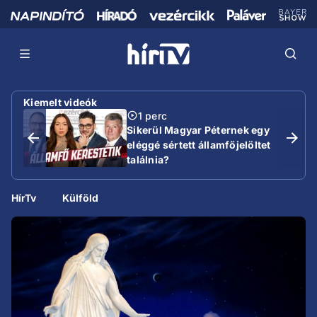
Kiemelt videók
1 perc
Sikerül Magyar Péternek egy
eléggé sértett államfőjelöltet
találnia?
HírTv
Külföld