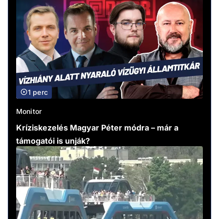
1 perc
Monitor
Kríziskezelés Magyar Péter módra – már a
támogatói is unják?