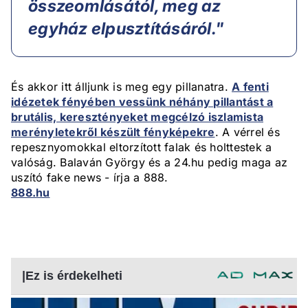
összeomlásától, meg az
egyház elpusztításáról."
És akkor itt álljunk is meg egy pillanatra.
A fenti
idézetek fényében vessünk néhány pillantást a
brutális, keresztényeket megcélzó iszlamista
merényletekről készült fényképekre
. A vérrel és
repesznyomokkal eltorzított falak és holttestek a
valóság. Balaván György és a 24.hu pedig maga az
uszító fake news - írja a 888.
888.hu