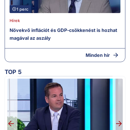
1 perc
Hírek
Növekvő inflációt és GDP-csökkenést is hozhat
magával az aszály
Minden hír
TOP 5
M
k