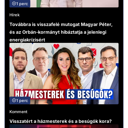
1 perc
Hírek
Továbbra is visszafelé mutogat Magyar Péter,
és az Orbán-kormányt hibáztatja a jelenlegi
energiakrízisért
1 perc
Komment
Visszatért a házmesterek és a besúgók kora?