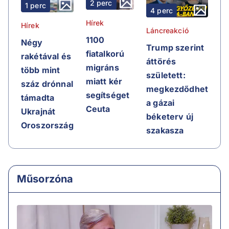
2 perc
1 perc
4 perc
Hírek
Hírek
Láncreakció
1100
Négy
Trump szerint
fiatalkorú
rakétával és
áttörés
migráns
több mint
született:
miatt kér
száz drónnal
megkezdődhet
segítséget
támadta
a gázai
Ceuta
Ukrajnát
béketerv új
Oroszország
szakasza
Műsorzóna