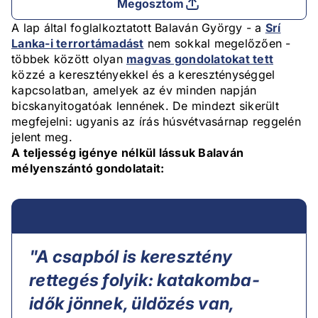
Megosztom
A lap által foglalkoztatott Balaván György - a
Srí
Lanka-i terrortámadást
nem sokkal megelőzően -
többek között olyan
magvas gondolatokat tett
közzé a keresztényekkel és a kereszténységgel
kapcsolatban, amelyek az év minden napján
bicskanyitogatóak lennének. De mindezt sikerült
megfejelni: ugyanis az írás húsvétvasárnap reggelén
jelent meg.
A teljesség igénye nélkül lássuk Balaván
mélyenszántó gondolatait:
"A csapból is keresztény
rettegés folyik: katakomba-
idők jönnek, üldözés van,