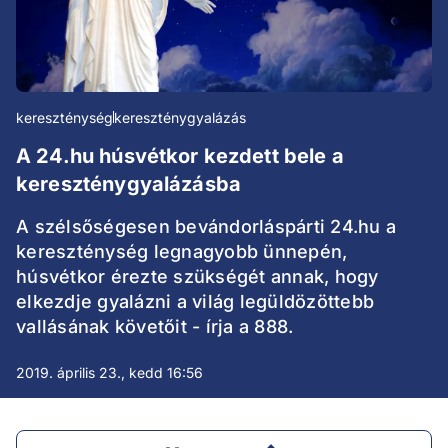
kereszténység
kereszténygyalázás
A 24.hu húsvétkor kezdett bele a
kereszténygyalázásba
A szélsőségesen bevándorláspárti 24.hu a
kereszténység legnagyobb ünnepén,
húsvétkor érezte szükségét annak, hogy
elkezdje gyalázni a világ legüldözöttebb
vallásának követőit - írja a 888.
2019. április 23., kedd 16:56