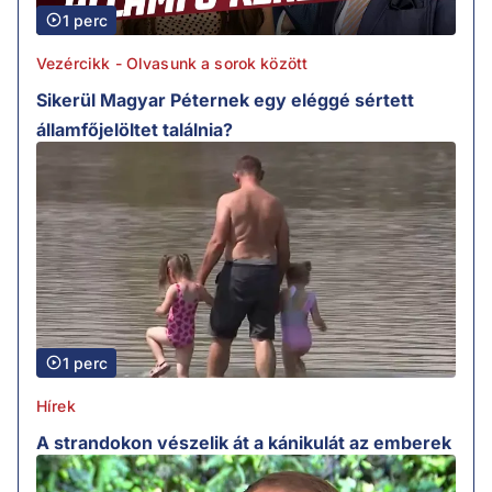
1 perc
Vezércikk - Olvasunk a sorok között
Sikerül Magyar Péternek egy eléggé sértett
államfőjelöltet találnia?
1 perc
Hírek
A strandokon vészelik át a kánikulát az emberek