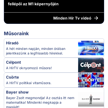
fellépői az M1 képernyőjén
Minden
Hír Tv videó
Műsoraink
Híradó
A hét minden napján, minden órában
jelentkezünk a legfrissebb hírekkel.
Célpont
A HírTV oknyomozó műsora!
Csörte
A HírTV politikai vitaműsora.
Bayer show
Bayer Zsolt megmondja! Az osztás itt nem
matematika! Mindenki megkapja a
magáét!