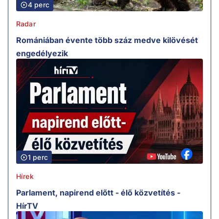
4 perc
Radar
Romániában évente több száz medve kilövését
engedélyezik
1 perc
Hírek
Parlament, napirend előtt - élő közvetítés -
HírTV