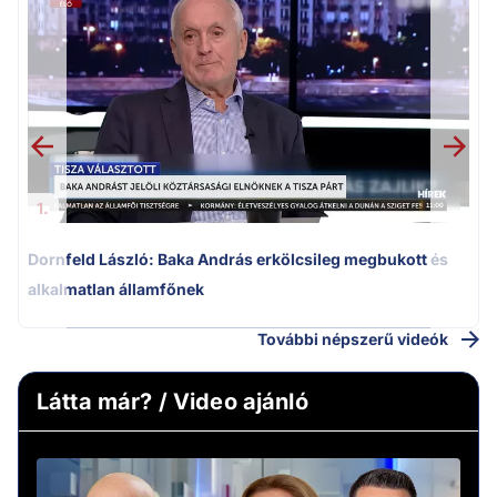
K
k
1.
Dornfeld László: Baka András erkölcsileg megbukott és
alkalmatlan államfőnek
További népszerű videók
Látta már? / Video ajánló