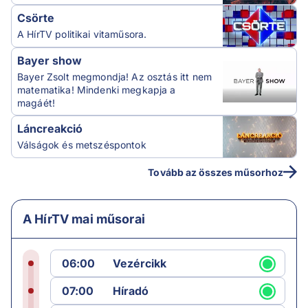
Csörte
A HírTV politikai vitaműsora.
Bayer show
Bayer Zsolt megmondja! Az osztás itt nem
matematika! Mindenki megkapja a
magáét!
Láncreakció
Válságok és metszéspontok
Tovább az összes műsorhoz
A HírTV mai műsorai
06:00
Vezércikk
07:00
Híradó