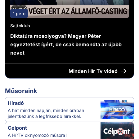
1 perc
Sajtóklub
Diktatúra mosolyogva? Magyar Péter
egyeztetést ígért, de csak bemondta az újabb
nevet
Minden
Hír Tv videó
Műsoraink
Híradó
A hét minden napján, minden órában
jelentkezünk a legfrissebb hírekkel.
Célpont
A HírTV oknyomozó műsora!