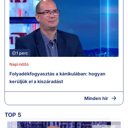
1 perc
Napindító
Folyadékfogyasztás a kánikulában: hogyan
kerüljük el a kiszáradást
Minden hír
TOP 5