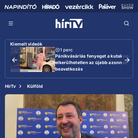
Kiemelt videók
1 perc
Pánikvásárlás fenyeget a kutakon:
elkerülhetetlen az újabb azonnali
beavatkozás
HírTv
Külföld