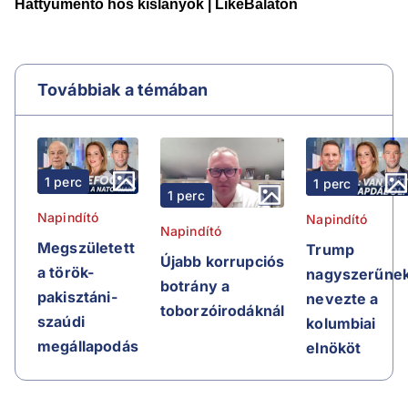
Továbbiak a témában
1 perc
1 perc
1 perc
Napindító
Napindító
Napindító
Megszületett
Trump
Újabb korrupciós
a török-
nagyszerűne
botrány a
pakisztáni-
nevezte a
toborzóirodáknál
szaúdi
kolumbiai
megállapodás
elnököt