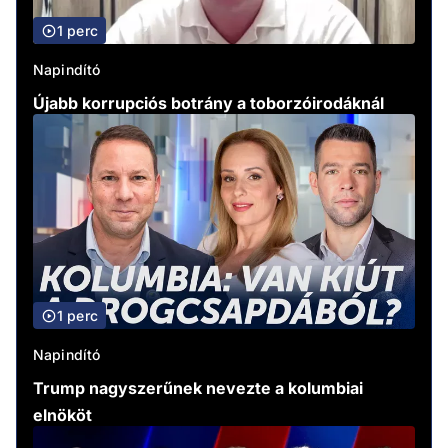
1 perc
Napindító
Újabb korrupciós botrány a toborzóirodáknál
1 perc
Napindító
Trump nagyszerűnek nevezte a kolumbiai
elnököt