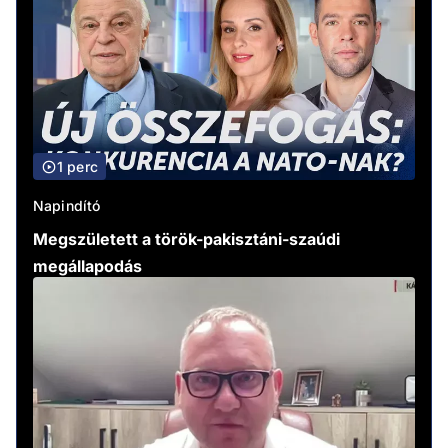
1 perc
Napindító
Megszületett a török-pakisztáni-szaúdi
megállapodás