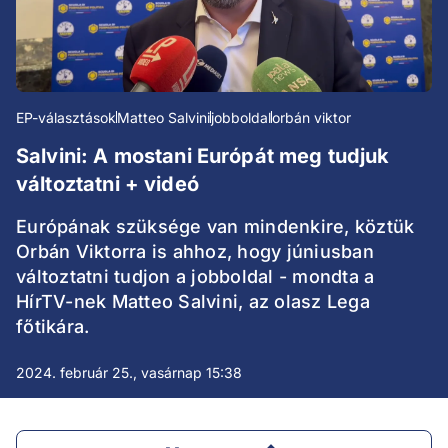
EP-választások
Matteo Salvini
jobboldal
orbán viktor
Salvini: A mostani Európát meg tudjuk
változtatni + videó
Európának szüksége van mindenkire, köztük
Orbán Viktorra is ahhoz, hogy júniusban
változtatni tudjon a jobboldal - mondta a
HírTV-nek Matteo Salvini, az olasz Lega
főtikára.
2024. február 25., vasárnap 15:38