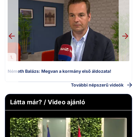
F
1.
Németh Balázs: Megvan a kormány első áldozata!
További népszerű videók
Látta már? / Video ajánló