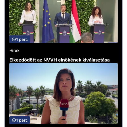
1 perc
Hírek
Elkezdődött az NVVH elnökének kiválasztása
1 perc