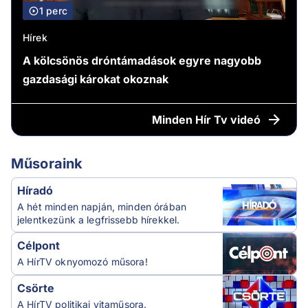
1 perc
Hírek
A kölcsönös dróntámadások egyre nagyobb
gazdasági károkat okoznak
Minden
Hír Tv videó
Műsoraink
Híradó
A hét minden napján, minden órában
jelentkezünk a legfrissebb hírekkel.
Célpont
A HírTV oknyomozó műsora!
Csörte
A HírTV politikai vitaműsora.