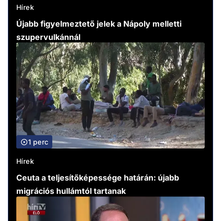
Hírek
Újabb figyelmeztető jelek a Nápoly melletti
szupervulkánnál
1 perc
Hírek
Ceuta a teljesítőképessége határán: újabb
migrációs hullámtól tartanak