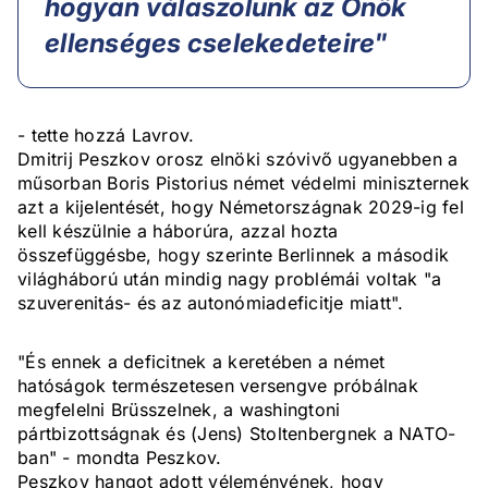
hogyan válaszolunk az Önök
ellenséges cselekedeteire"
- tette hozzá Lavrov.
Dmitrij Peszkov orosz elnöki szóvivő ugyanebben a
műsorban Boris Pistorius német védelmi miniszternek
azt a kijelentését, hogy Németországnak 2029-ig fel
kell készülnie a háborúra, azzal hozta
összefüggésbe, hogy szerinte Berlinnek a második
világháború után mindig nagy problémái voltak "a
szuverenitás- és az autonómiadeficitje miatt".
"És ennek a deficitnek a keretében a német
hatóságok természetesen versengve próbálnak
megfelelni Brüsszelnek, a washingtoni
pártbizottságnak és (Jens) Stoltenbergnek a NATO-
ban" - mondta Peszkov.
Peszkov hangot adott véleményének, hogy