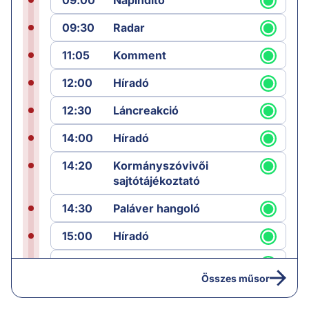
09:00
Napindító
09:30
Radar
11:05
Komment
12:00
Híradó
12:30
Láncreakció
14:00
Híradó
14:20
Kormányszóvivői
sajtótájékoztató
14:30
Paláver hangoló
15:00
Híradó
15:30
Paláver
Összes műsor
17:00
Hírek