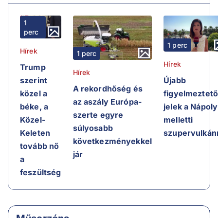
1
perc
1 perc
Hírek
1 perc
Hírek
Trump
Hírek
Újabb
szerint
A rekordhőség és
figyelmeztet
közel a
az aszály Európa-
jelek a Nápoly
béke, a
szerte egyre
melletti
Közel-
súlyosabb
szupervulkán
Keleten
következményekkel
tovább nő
jár
a
feszültség