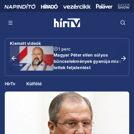
Kiemelt videók
1 perc
Magyar Péter ellen súlyos
bűncselekmények gyanúja miatt
tettek feljelentést
HírTv
Külföld