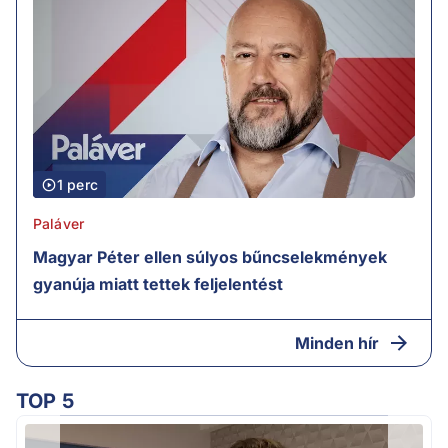
1 perc
Paláver
Magyar Péter ellen súlyos bűncselekmények
gyanúja miatt tettek feljelentést
Minden hír
TOP 5