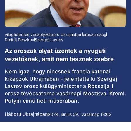
világháborús veszély
Háború Ukrajnában
oroszország
Dmitrij Peszkov
Szergej Lavrov
Az oroszok olyat üzentek a nyugati
vezetőknek, amit nem tesznek zsebre
Nem igaz, hogy nincsnek francia katonai
kiképzők Ukrajnában - jelentette ki Szergej
Lavrov orosz külügyminiszter a Rosszija 1
orosz tévécsatorna vasárnapi Moszkva. Kreml.
Putyin című heti műsorában.
Háború Ukrajnában
2024. június 09., vasárnap 18:02