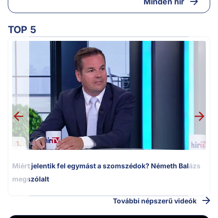
Minden hír
TOP 5
M
k
1.
Miért jelentik fel egymást a szomszédok? Németh Balázs
megszólalt
További népszerű videók