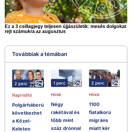
Továbbiak a témában
1 perc
2 perc
2 perc
Hírek
Hírek
Napindító
Négy
1100
Polgárháború
rakétával és
fiatalkorú
következhet
több mint
migráns
a Közel-
száz drónnal
miatt kér
Keleten