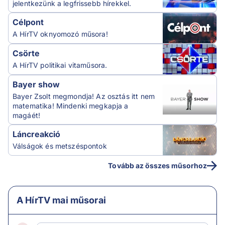
jelentkezünk a legfrissebb hírekkel.
Célpont
A HírTV oknyomozó műsora!
Csörte
A HírTV politikai vitaműsora.
Bayer show
Bayer Zsolt megmondja! Az osztás itt nem
matematika! Mindenki megkapja a
magáét!
Láncreakció
Válságok és metszéspontok
Tovább az összes műsorhoz
A HírTV mai műsorai