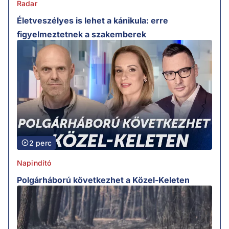
Radar
Életveszélyes is lehet a kánikula: erre
figyelmeztetnek a szakemberek
2 perc
Napindító
Polgárháború következhet a Közel-Keleten