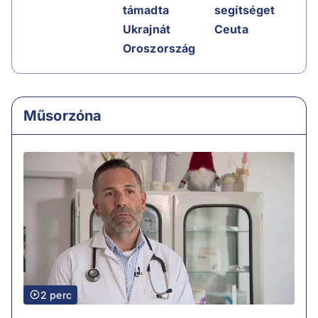
támadta
segítséget
Ukrajnát
Ceuta
Oroszország
Műsorzóna
2 perc