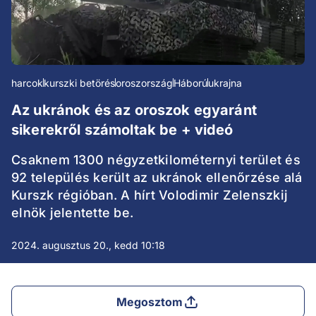
harcok
kurszki betörés
oroszország
Háború
ukrajna
Az ukránok és az oroszok egyaránt
sikerekről számoltak be + videó
Csaknem 1300 négyzetkilométernyi terület és
92 település került az ukránok ellenőrzése alá
Kurszk régióban. A hírt Volodimir Zelenszkij
elnök jelentette be.
2024. augusztus 20., kedd 10:18
Megosztom