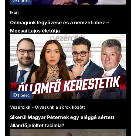
1 perc
Ikon
Önmagunk legyőzése és a nemzeti mez –
Mocsai Lajos életútja
1 perc
Vezércikk - Olvasunk a sorok között
Sikerül Magyar Péternek egy eléggé sértett
államfőjelöltet találnia?