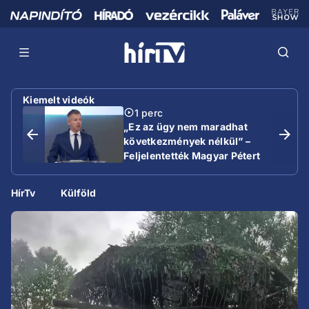
Kiemelt videók
1 perc
„Ez az ügy nem maradhat
következmények nélkül” –
Feljelentették Magyar Pétert
HírTv
Külföld