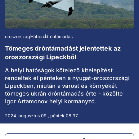
oroszország
Háború
dróntámadás
Tömeges dróntámadást jelentettek az
oroszországi Lipeckből
A helyi hatóságok kötelező kitelepítést
rendeltek el pénteken a nyugat-oroszországi
Lipeckben, miután a várost és környékét
tömeges ukrán dróntámadás érte - közölte
Igor Artamonov helyi kormányzó.
2024. augusztus 09., péntek 08:37