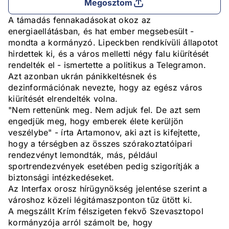
Megosztom
A támadás fennakadásokat okoz az
energiaellátásban, és hat ember megsebesült -
mondta a kormányzó. Lipeckben rendkívüli állapotot
hirdettek ki, és a város melletti négy falu kiürítését
rendelték el - ismertette a politikus a Telegramon.
Azt azonban ukrán pánikkeltésnek és
dezinformációnak nevezte, hogy az egész város
kiürítését elrendelték volna.
"Nem rettenünk meg. Nem adjuk fel. De azt sem
engedjük meg, hogy emberek élete kerüljön
veszélybe" - írta Artamonov, aki azt is kifejtette,
hogy a térségben az összes szórakoztatóipari
rendezvényt lemondták, más, például
sportrendezvények esetében pedig szigorítják a
biztonsági intézkedéseket.
Az Interfax orosz hírügynökség jelentése szerint a
városhoz közeli légitámaszponton tűz ütött ki.
A megszállt Krím félszigeten fekvő Szevasztopol
kormányzója arról számolt be, hogy