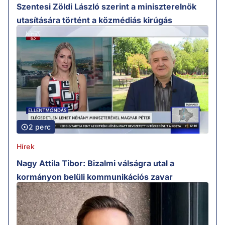
Szentesi Zöldi László szerint a miniszterelnök
utasítására történt a közmédiás kirúgás
2 perc
Hírek
Nagy Attila Tibor: Bizalmi válságra utal a
kormányon belüli kommunikációs zavar