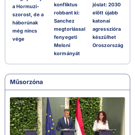
jóslat: 2030
konfliktus
a Hormuzi-
előtt újabb
robbant ki:
szorost, de a
katonai
Sanchez
háborúnak
agresszióra
megtorlással
még nincs
készülhet
fenyegeti
vége
Oroszország
Meloni
kormányát
Műsorzóna