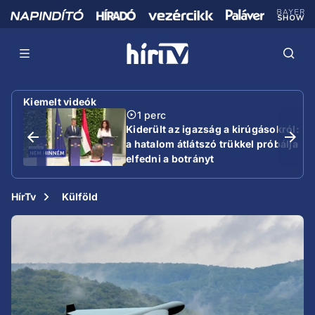
Kiemelt videók
1 perc
Kiderült az igazság a kirúgásokról:
a hatalom átlátszó trükkel próbálja
elfedni a botrányt
HírTv
Külföld