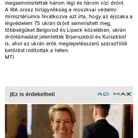
megsemmisítettek három légi és három vízi drónt.
A RIA orosz hírügynökség a moszkvai védelmi
minisztériumra hivatkozva azt írta, hogy az éjszaka a
légvédelem 75 ukrán drónt semmisített meg,
többségüket Belgorod és Lipeck közelében, ukrán
dróntámadást jelentettek Brjanszkból és Kurszkból
is, ahol az ukrán erők meglepetésszerű szárazföldi
betörést indítottak a héten.
MTI