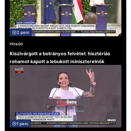
2 perc
Híradó
Kiszivárgott a botrányos felvétel: hisztériás
rohamot kapott a lebukott miniszterelnök
1 perc