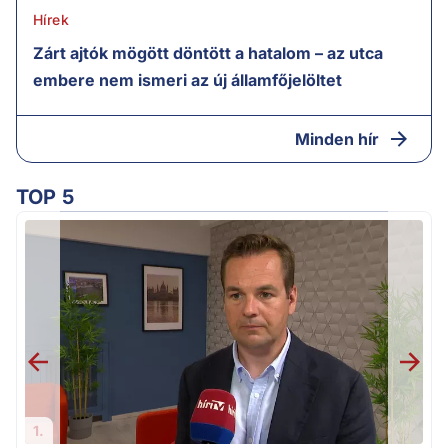
Hírek
Zárt ajtók mögött döntött a hatalom – az utca
embere nem ismeri az új államfőjelöltet
Minden hír
TOP 5
H
1.