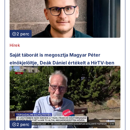
2 perc
Hírek
Saját táborát is megosztja Magyar Péter
elnökjelöltje, Deák Dániel értékelt a HírTV-ben
2 perc