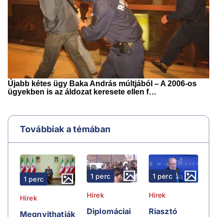
Továbbiak a témában
1 perc
1 perc
1 perc
Hírek
Hírek
Hírek
Riasztó
Diplomáciai
Megnyithatják