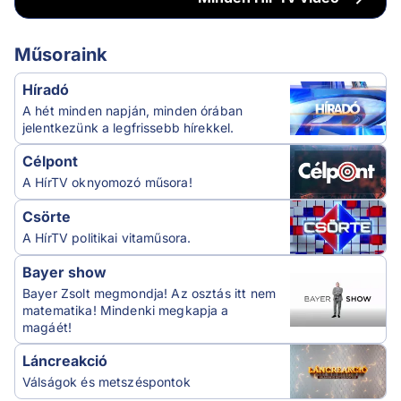
Műsoraink
Híradó
A hét minden napján, minden órában
jelentkezünk a legfrissebb hírekkel.
Célpont
A HírTV oknyomozó műsora!
Csörte
A HírTV politikai vitaműsora.
Bayer show
Bayer Zsolt megmondja! Az osztás itt nem
matematika! Mindenki megkapja a
magáét!
Láncreakció
Válságok és metszéspontok