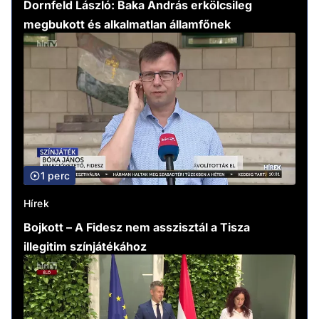
Dornfeld László: Baka András erkölcsileg
megbukott és alkalmatlan államfőnek
1 perc
Hírek
Bojkott – A Fidesz nem asszisztál a Tisza
illegitim színjátékához