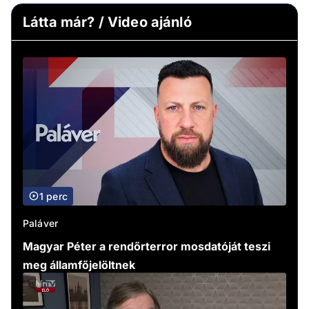
Látta már? / Video ajánló
1 perc
Paláver
Magyar Péter a rendőrterror mosdatóját teszi
meg államfőjelöltnek