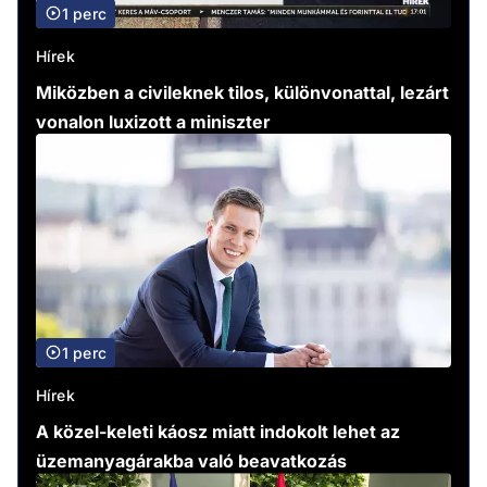
1 perc
Hírek
Miközben a civileknek tilos, különvonattal, lezárt
vonalon luxizott a miniszter
1 perc
Hírek
A közel-keleti káosz miatt indokolt lehet az
üzemanyagárakba való beavatkozás