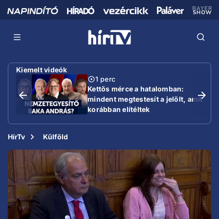
Kiemelt videók
1 perc
Kettős mérce a hatalomban:
mindent megtestesít a jelölt, amit
korábban elítéltek
HírTv
Külföld