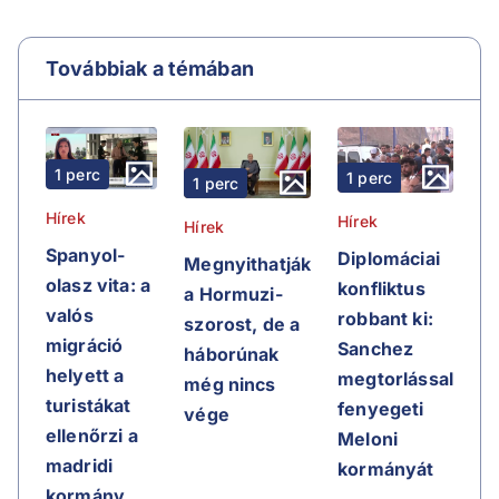
Továbbiak a témában
1 perc
1 perc
1 perc
Hírek
Hírek
Hírek
Spanyol-
Diplomáciai
Megnyithatják
olasz vita: a
konfliktus
a Hormuzi-
valós
robbant ki:
szorost, de a
migráció
Sanchez
háborúnak
helyett a
megtorlással
még nincs
turistákat
fenyegeti
vége
ellenőrzi a
Meloni
madridi
kormányát
kormány