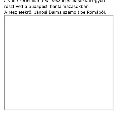
a vád szerint Illaria Salis-szal és másokkal együtt
részt vett a budapesti bántalmazásokban.
A részletekről Jánosi Dalma számolt be Rómából.