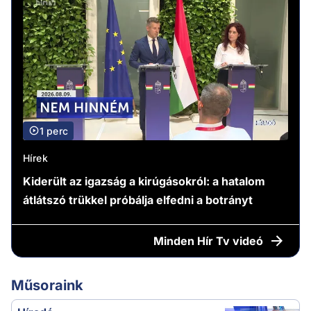
1 perc
Hírek
Kiderült az igazság a kirúgásokról: a hatalom
átlátszó trükkel próbálja elfedni a botrányt
Minden
Hír Tv videó
Műsoraink