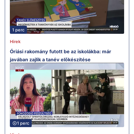
1 perc
Hírek
Óriási rakomány futott be az iskolákba: már
javában zajlik a tanév előkészítése
1 perc