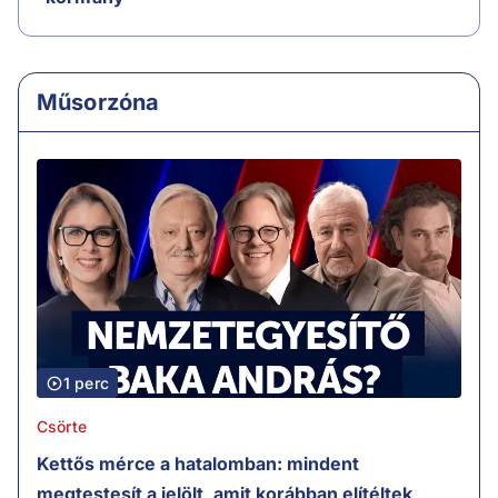
Műsorzóna
1 perc
Csörte
Kettős mérce a hatalomban: mindent
megtestesít a jelölt, amit korábban elítéltek