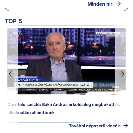
Minden hír
TOP 5
K
k
1.
Dornfeld László: Baka András erkölcsileg megbukott és
alkalmatlan államfőnek
További népszerű videók