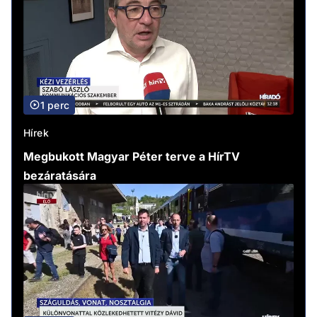
1 perc
Hírek
Megbukott Magyar Péter terve a HírTV
bezáratására