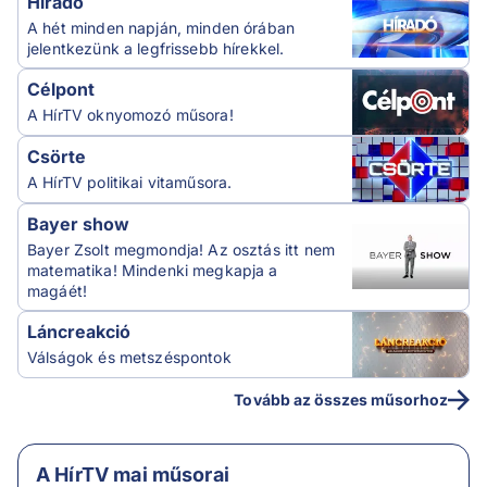
Híradó
A hét minden napján, minden órában
jelentkezünk a legfrissebb hírekkel.
Célpont
A HírTV oknyomozó műsora!
Csörte
A HírTV politikai vitaműsora.
Bayer show
Bayer Zsolt megmondja! Az osztás itt nem
matematika! Mindenki megkapja a
magáét!
Láncreakció
Válságok és metszéspontok
Tovább az összes műsorhoz
A HírTV mai műsorai