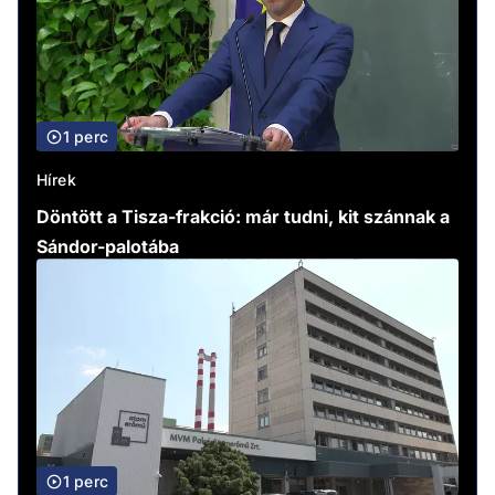
1 perc
Hírek
Döntött a Tisza-frakció: már tudni, kit szánnak a
Sándor-palotába
1 perc