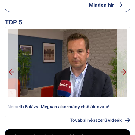
Minden hír
TOP 5
v
1.
Németh Balázs: Megvan a kormány első áldozata!
További népszerű videók