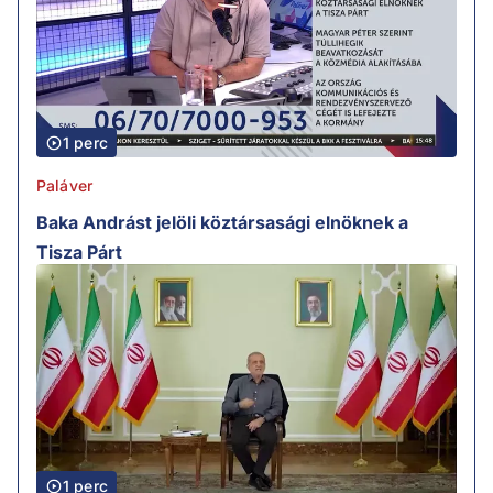
1 perc
Paláver
Baka Andrást jelöli köztársasági elnöknek a
Tisza Párt
1 perc