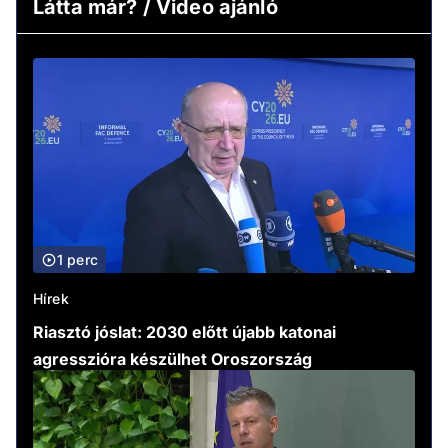
Látta már? / Video ajánló
1 perc
Hírek
Riasztó jóslat: 2030 előtt újabb katonai
agresszióra készülhet Oroszország