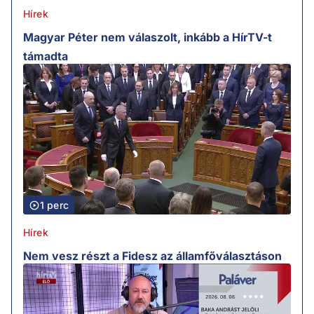
Hírek
Magyar Péter nem válaszolt, inkább a HírTV-t
támadta
1 perc
Hírek
Nem vesz részt a Fidesz az államfőválasztáson