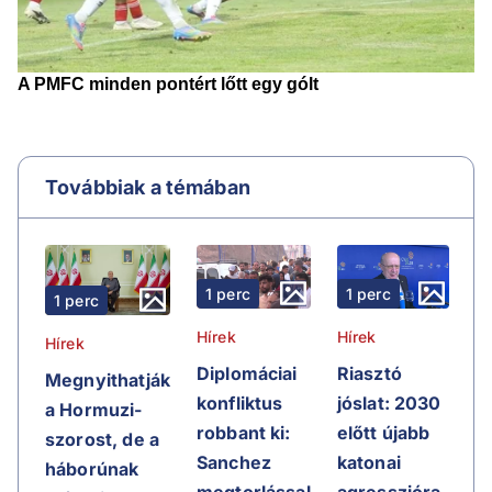
Továbbiak a témában
1 perc
1 perc
1 perc
Hírek
Hírek
Hírek
Riasztó
Diplomáciai
Megnyithatják
jóslat: 2030
konfliktus
a Hormuzi-
előtt újabb
robbant ki:
szorost, de a
katonai
Sanchez
háborúnak
agresszióra