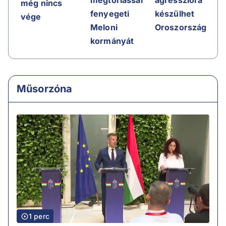
megtorlással
még nincs
készülhet
fenyegeti
vége
Oroszország
Meloni
kormányát
Műsorzóna
1 perc