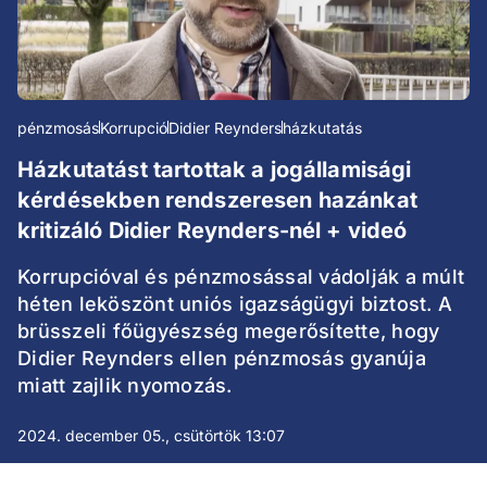
pénzmosás
Korrupció
Didier Reynders
házkutatás
Házkutatást tartottak a jogállamisági
kérdésekben rendszeresen hazánkat
kritizáló Didier Reynders-nél + videó
Korrupcióval és pénzmosással vádolják a múlt
héten leköszönt uniós igazságügyi biztost. A
brüsszeli főügyészség megerősítette, hogy
Didier Reynders ellen pénzmosás gyanúja
miatt zajlik nyomozás.
2024. december 05., csütörtök 13:07