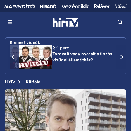
Kiemelt videók
1 perc
Tárgyalt vagy nyaralt a tiszás
vízügyi államtitkár?
HírTv
Külföld