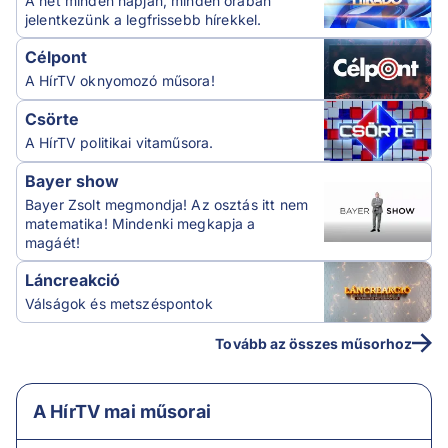
A hét minden napján, minden órában
jelentkezünk a legfrissebb hírekkel.
Célpont
A HírTV oknyomozó műsora!
Csörte
A HírTV politikai vitaműsora.
Bayer show
Bayer Zsolt megmondja! Az osztás itt nem
matematika! Mindenki megkapja a
magáét!
Láncreakció
Válságok és metszéspontok
Tovább az összes műsorhoz
A HírTV mai műsorai