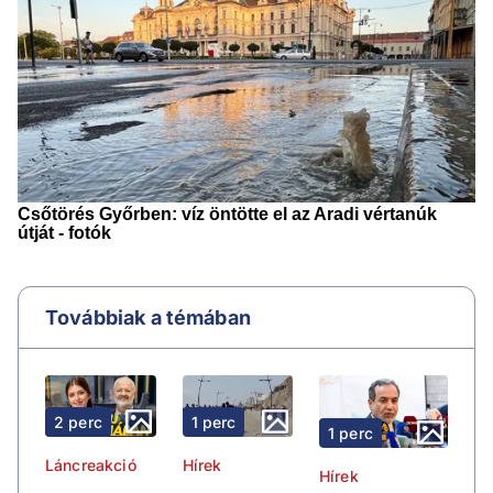
Továbbiak a témában
2 perc
1 perc
1 perc
Láncreakció
Hírek
Hírek