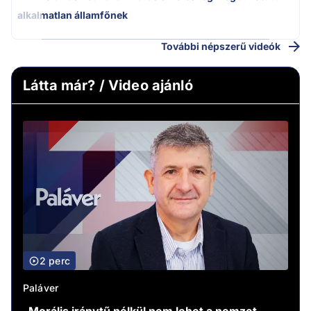
alkalmatlan államfőnek
További népszerű videók
Látta már? / Video ajánló
2 perc
Paláver