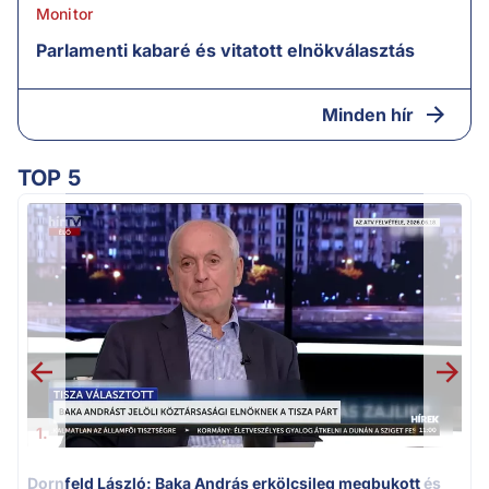
Monitor
Parlamenti kabaré és vitatott elnökválasztás
Minden hír
TOP 5
K
k
1.
Dornfeld László: Baka András erkölcsileg megbukott és