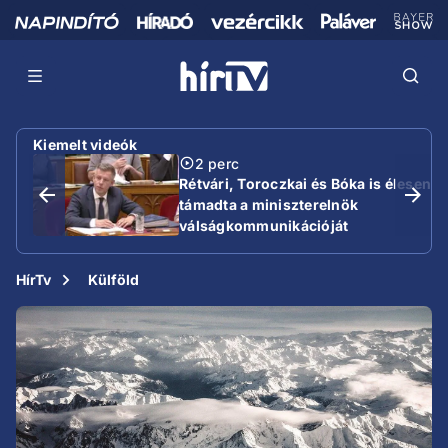
Kiemelt videók
2 perc
Rétvári, Toroczkai és Bóka is élesen
támadta a miniszterelnök
válságkommunikációját
HírTv
Külföld