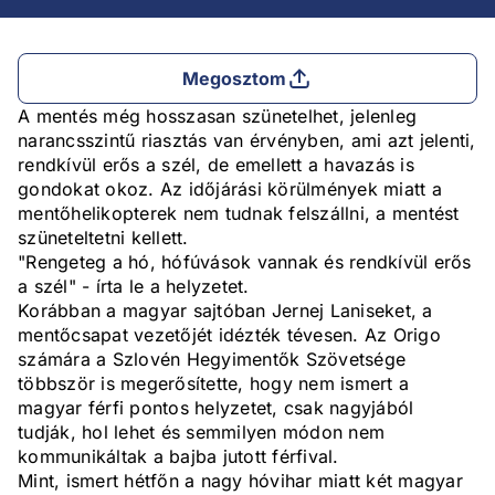
Megosztom
A mentés még hosszasan szünetelhet, jelenleg
narancsszintű riasztás van érvényben, ami azt jelenti,
rendkívül erős a szél, de emellett a havazás is
gondokat okoz. Az időjárási körülmények miatt a
mentőhelikopterek nem tudnak felszállni, a mentést
szüneteltetni kellett.
"Rengeteg a hó, hófúvások vannak és rendkívül erős
a szél" - írta le a helyzetet.
Korábban a magyar sajtóban Jernej Laniseket, a
mentőcsapat vezetőjét idézték tévesen. Az Origo
számára a Szlovén Hegyimentők Szövetsége
többször is megerősítette, hogy nem ismert a
magyar férfi pontos helyzetet, csak nagyjából
tudják, hol lehet és semmilyen módon nem
kommunikáltak a bajba jutott férfival.
Mint, ismert hétfőn a nagy hóvihar miatt két magyar