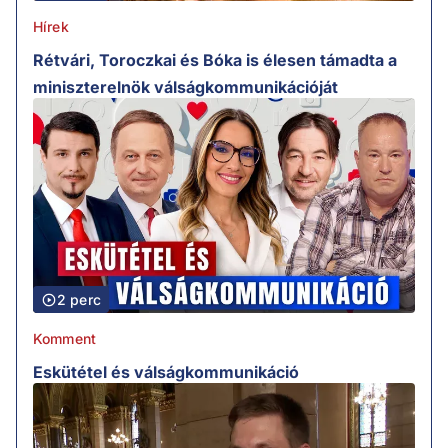
Hírek
Rétvári, Toroczkai és Bóka is élesen támadta a
miniszterelnök válságkommunikációját
2 perc
Komment
Eskütétel és válságkommunikáció