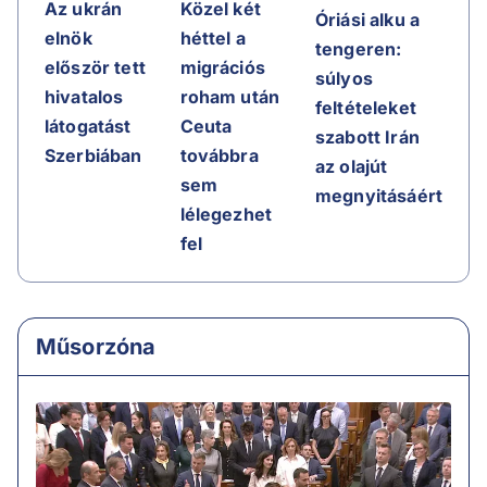
Az ukrán
Közel két
Óriási alku a
elnök
héttel a
tengeren:
először tett
migrációs
súlyos
hivatalos
roham után
feltételeket
látogatást
Ceuta
szabott Irán
Szerbiában
továbbra
az olajút
sem
megnyitásáért
lélegezhet
fel
Műsorzóna