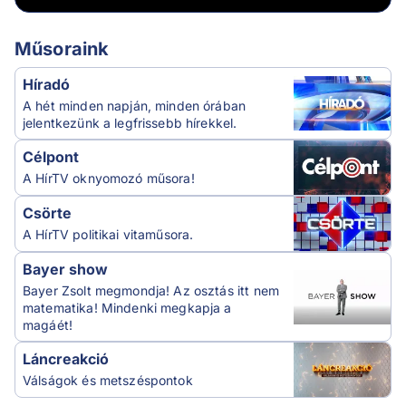
Műsoraink
Híradó
A hét minden napján, minden órában
jelentkezünk a legfrissebb hírekkel.
Célpont
A HírTV oknyomozó műsora!
Csörte
A HírTV politikai vitaműsora.
Bayer show
Bayer Zsolt megmondja! Az osztás itt nem
matematika! Mindenki megkapja a
magáét!
Láncreakció
Válságok és metszéspontok