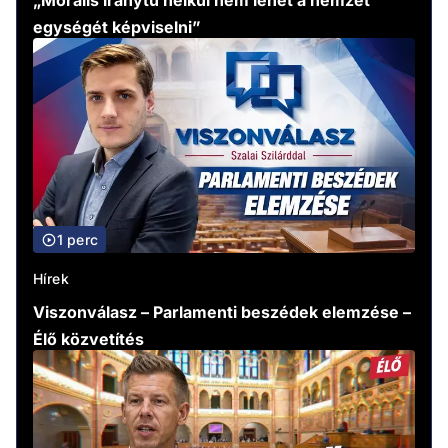
„Morális iránytű nélkül nem lehet a nemzet
egységét képviselni”
1 perc
Hírek
Viszonválasz – Parlamenti beszédek elemzése –
Élő közvetítés