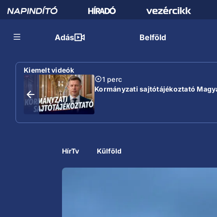
Adás
Belföld
Kiemelt videók
1 perc
Kormányzati sajtótájékoztató Magyar
HírTv
Külföld