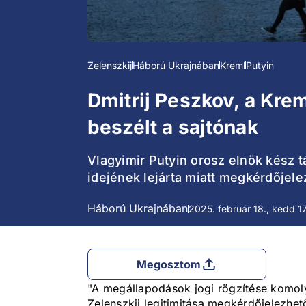
Zelenszkij
Háború Ukrajnában
Kreml
Putyin
Dmitrij Peszkov, a Krem
beszélt a sajtónak
Vlagyimir Putyin orosz elnök kész tár
idejének lejárta miatt megkérdőjelez
Háború Ukrajnában
2025. február 18., kedd 1
Megosztom
"A megállapodások jogi rögzítése komoly
Zelenszkij legitimitása megkérdőjelezhet