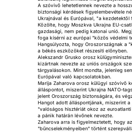
A szóvivő lehetetlennek nevezte a hossz
biztonsági kérdések figyelembevétele né
Ukrajnával és Európával, "a kezdetektől 
Közölte, hogy Moszkva Ukrajna EU-csatla
gazdasági, nem pedig katonai unió. Me
foga kísérni az európai "közös védelmi t
Hangsúlyozta, hogy Oroszországnak a "kü
a békés eszközöket részesíti előnyben.
Alekszandr Grusko orosz külügyminiszte
kizártnak nevezte az uniós országok szer
tárgyalásokon. Mint mondta, jelenleg sem
Európával való kapcsolatokban.
Marija Zaharova orosz külügyi szóvivő k
álláspontot, miszerint Ukrajna NATO-tag
jelent Oroszország biztonságára, és vég
Hangot adott álláspontjának, miszerint a
"valóságos hisztériát okoz az euroatlant
a pánik határán lévőnek nevezte.
Zaharova arra is figyelmeztetett, hogy az
"bűncselekményeiben" történt szerepváll