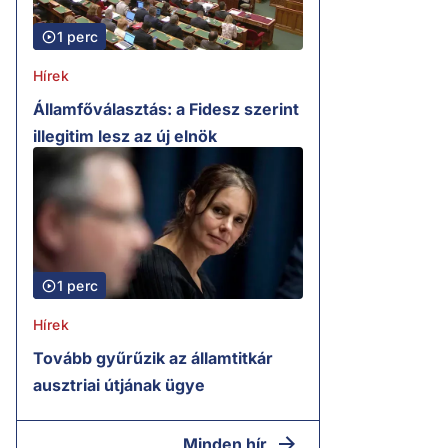
1 perc
Hírek
Államfőválasztás: a Fidesz szerint
illegitim lesz az új elnök
1 perc
Hírek
Tovább gyűrűzik az államtitkár
ausztriai útjának ügye
Minden hír