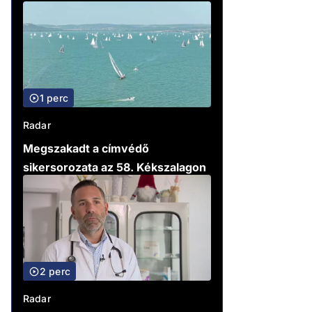
1 perc
Radar
Megszakadt a címvédő
sikersorozata az 58. Kékszalagon
2 perc
Radar