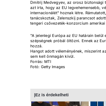
Dmitrij Medvegyev, az orosz biztonsági 
azt írta, hogy az EU legvehemensebb, vé
internacionálét" hoznak létre. Rámutato
tanácskoztak, Zelenszkij parancsot adot
tengeri csővezeték-konzorcium amerikai o
"A jelenlegi Európa az EU határain belül
szépségnek próbál öltözni. Ennek az Euró
hozzá.
Hangot adott véleményének, miszerint a
sem kell önmagán kívül.
Forrás: MTI
Fotó: Getty Images