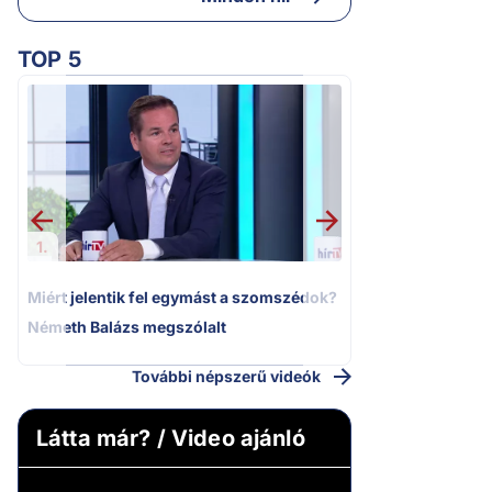
TOP 5
2.
Moszkvai gyomros
sajtó nyíltan kin
politizálást
1.
Miért jelentik fel egymást a szomszédok?
Németh Balázs megszólalt
További népszerű videók
Látta már? / Video ajánló