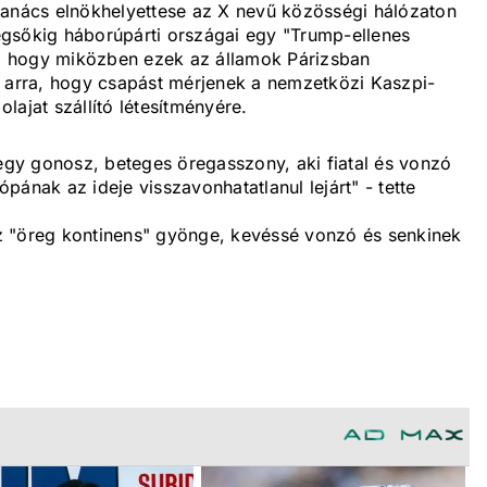
tanács elnökhelyettese az X nevű közösségi hálózaton
gsőkig háborúpárti országai egy "Trump-ellenes
tt, hogy miközben ezek az államok Párizsban
t arra, hogy csapást mérjenek a nemzetközi Kaszpi-
lajat szállító létesítményére.
 egy gonosz, beteges öregasszony, aki fiatal és vonzó
pának az ideje visszavonhatatlanul lejárt" - tette
z "öreg kontinens" gyönge, kevéssé vonzó és senkinek