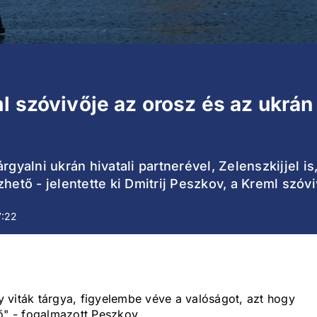
l szóvivője az orosz és az ukrán 
gyalni ukrán hivatali partnerével, Zelenszkijjel is,
hető - jelentette ki Dmitrij Peszkov, a Kreml szóv
7:22
 viták tárgya, figyelembe véve a valóságot, azt hogy
ő" - fogalmazott Peszkov.