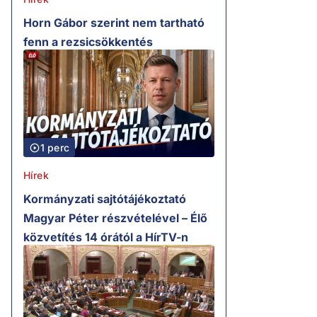
Horn Gábor szerint nem tartható
fenn a rezsicsökkentés
1 perc
Hírek
Kormányzati sajtótájékoztató
Magyar Péter részvételével – Élő
közvetítés 14 órától a HírTV-n