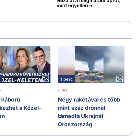
1 perc
ó
Hírek
rháború
Négy rakétával és több
kezhet a Közel-
mint száz drónnal
en
támadta Ukrajnát
Oroszország