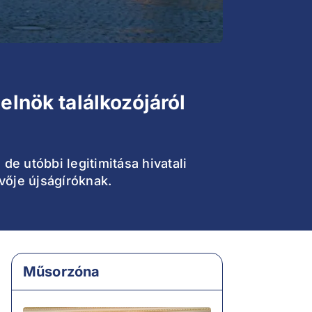
elnök találkozójáról
 de utóbbi legitimitása hivatali
ivője újságíróknak.
Műsorzóna