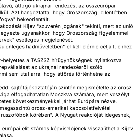
útávú, átfogó ukrajnai rendezést az összeurópai
lkül. Azt hangoztatta, hogy Oroszország, ellentétben
fogva" békeorientált.
kozását Kijev "szuverén jogának" tekinti, mert az unió
gjegyezte ugyanakkor, hogy Oroszország figyelemmel
ervek" esetleges megjelenését.
lönleges hadműveletben" el kell elérnie céljait, ehhez
r-helyettes a TASZSZ hírügynökségnek nyilatkozva
epvállalását az ukrajnai rendezésről szóló
mi sem utal arra, hogy áttörés történhetne az
eddi sajtótájékoztatóján szintén megismételte az orosz
sága elfogadhatatlan Moszkva számára, mert veszélyt
zetes következményekkel járhat Európára nézve.
 magasszintű orosz-amerikai kapcsolatfelvétel
i ruszofóbok körében". A Nyugat reakcióját idegesnek,
 európai elit számos képviselőjének visszaüthet a Kijev
alása.