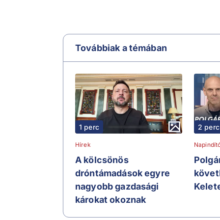
Továbbiak a témában
1 perc
2 perc
Hírek
Napindít
A kölcsönös
Polgá
dróntámadások egyre
követ
nagyobb gazdasági
Kelet
károkat okoznak