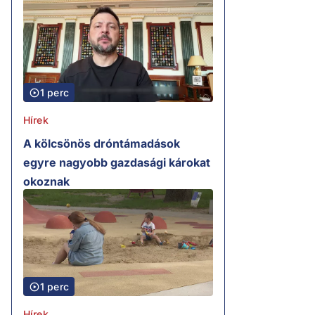
1 perc
Hírek
A kölcsönös dróntámadások
egyre nagyobb gazdasági károkat
okoznak
1 perc
Hírek