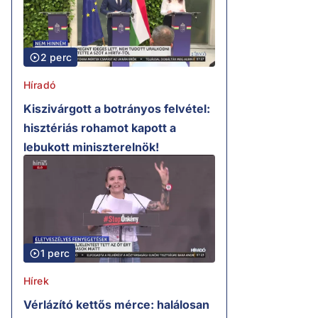
2 perc
Híradó
Kiszivárgott a botrányos felvétel:
hisztériás rohamot kapott a
lebukott miniszterelnök!
1 perc
Hírek
Vérlázító kettős mérce: halálosan