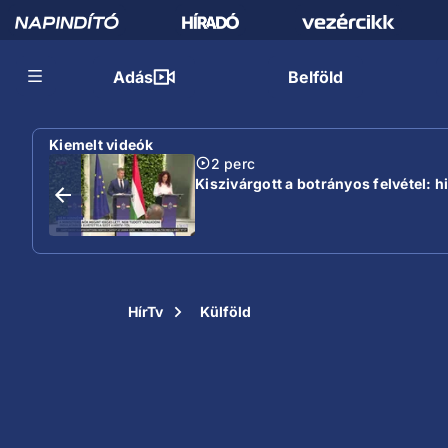
Adás
Belföld
Kiemelt videók
2 perc
Kiszivárgott a botrányos felvétel: 
HírTv
Külföld