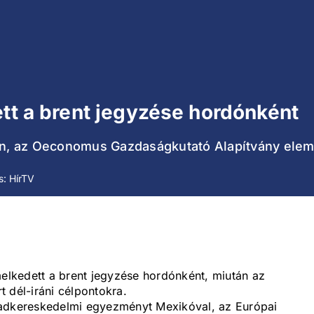
ett a brent jegyzése hordónként
, az Oeconomus Gazdaságkutató Alapítvány elemz
s: HírTV
melkedett a brent jegyzése hordónként, miután az
t dél-iráni célpontokra.
badkereskedelmi egyezményt Mexikóval, az Európai