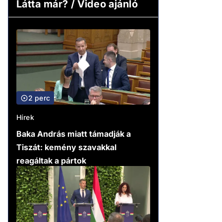
Látta már? / Video ajánló
2 perc
Hírek
Baka András miatt támadják a
Tiszát: kemény szavakkal
reagáltak a pártok