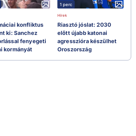
1 perc
Hírek
máciai konfliktus
Riasztó jóslat: 2030
nt ki: Sanchez
előtt újabb katonai
rlással fenyegeti
agresszióra készülhet
i kormányát
Oroszország