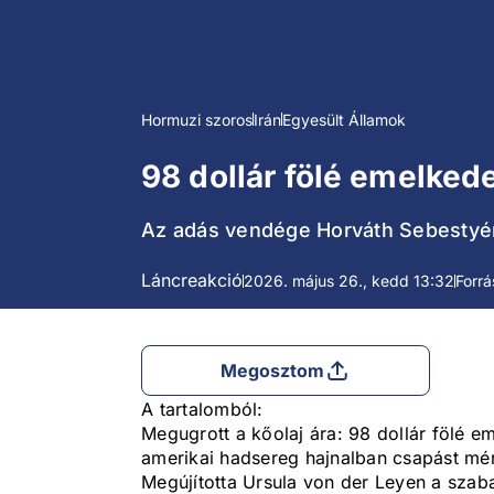
Hormuzi szoros
Irán
Egyesült Államok
98 dollár fölé emelked
Az adás vendége Horváth Sebestyén
Láncreakció
2026. május 26., kedd 13:32
Forrá
Megosztom
A tartalomból:
Megugrott a kőolaj ára: 98 dollár fölé e
amerikai hadsereg hajnalban csapást mér
Megújította Ursula von der Leyen a sza