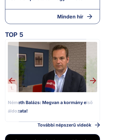
Minden hír
TOP 5
2.
Halálos fenyegeté
Elizabeth oldalait
1.
Németh Balázs: Megvan a kormány első
áldozata!
További népszerű videók