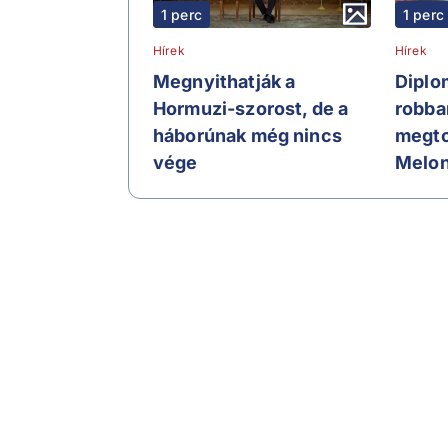
1 perc
1 perc
Hírek
Hírek
Megnyithatják a
Diplo
Hormuzi-szorost, de a
robba
háborúnak még nincs
megto
vége
Melon