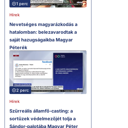
1 perc
Hírek
Nevetséges magyarázkodás a
hatalomban: belezavarodtak a
saját hazugságaikba Magyar
Péterék
2 perc
Hírek
Szürreális államfő-casting: a
sortüzek védelmezőjét tolja a
Sándor-palotába Magyar Péter