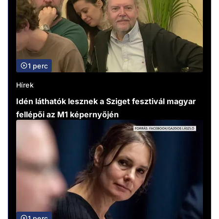
1 perc
Hírek
Idén láthatók lesznek a Sziget fesztivál magyar
fellépői az M1 képernyőjén
1 perc