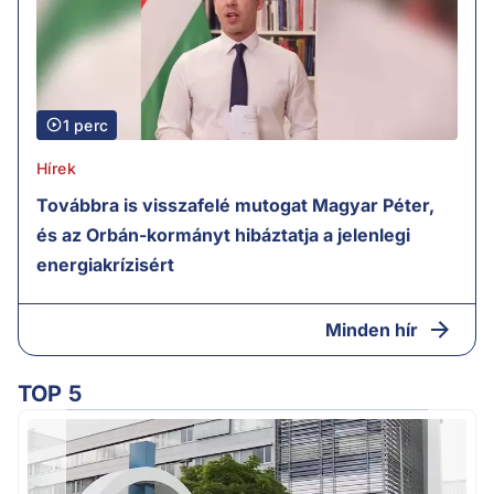
1 perc
Hírek
Továbbra is visszafelé mutogat Magyar Péter,
és az Orbán-kormányt hibáztatja a jelenlegi
energiakrízisért
Minden hír
TOP 5