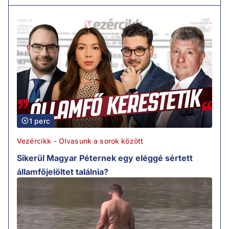
1 perc
Vezércikk - Olvasunk a sorok között
Sikerül Magyar Péternek egy eléggé sértett
államfőjelöltet találnia?