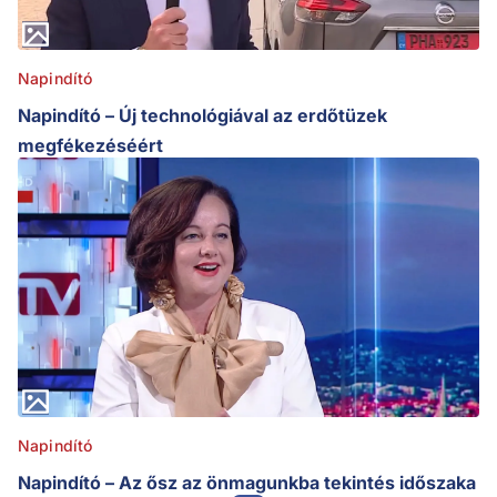
Napindító
Napindító – Új technológiával az erdőtüzek
megfékezéséért
Napindító
Napindító – Az ősz az önmagunkba tekintés időszaka