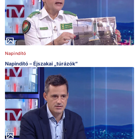
Napindító
Napindító – Éjszakai „túrázók”