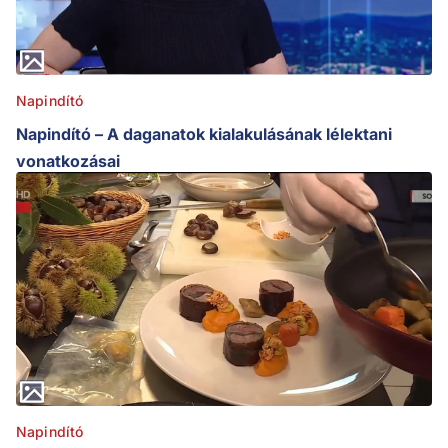
Napindító
Napindító – A daganatok kialakulásának lélektani
vonatkozásai
Napindító