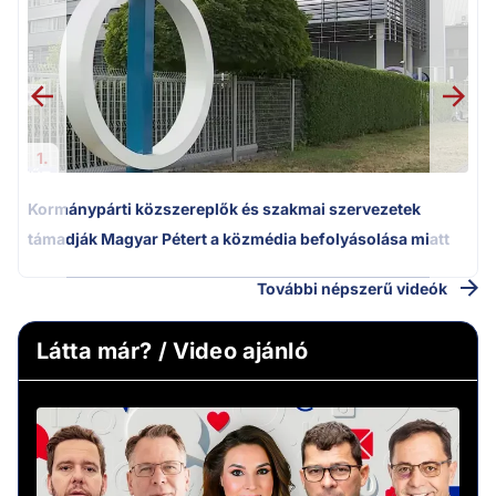
1.
Kormánypárti közszereplők és szakmai szervezetek
támadják Magyar Pétert a közmédia befolyásolása miatt
További népszerű videók
Látta már? / Video ajánló