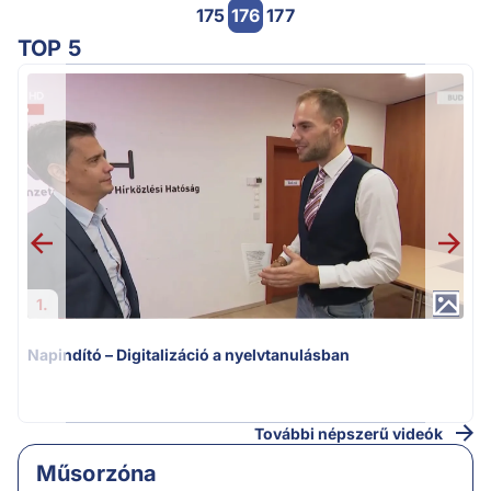
175
176
177
TOP 5
1.
Napindító – Digitalizáció a nyelvtanulásban
N
További népszerű videók
Műsorzóna