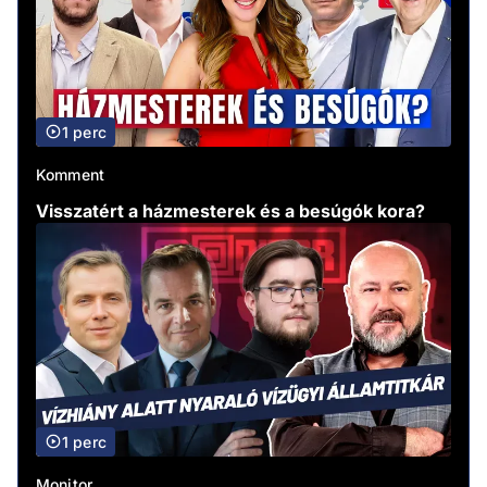
1 perc
Komment
Visszatért a házmesterek és a besúgók kora?
1 perc
Monitor