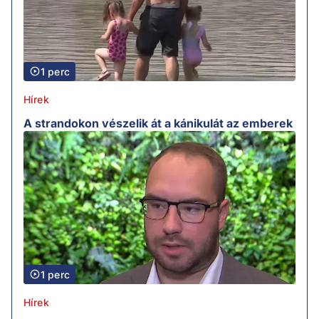
1 perc
Hírek
A strandokon vészelik át a kánikulát az emberek
1 perc
Hírek