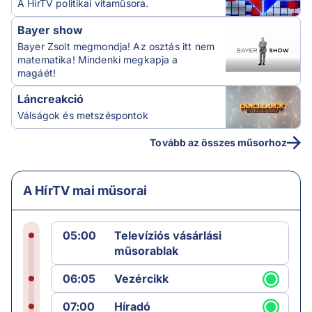
A HírTV politikai vitaműsora.
Bayer show
Bayer Zsolt megmondja! Az osztás itt nem
matematika! Mindenki megkapja a
magáét!
Láncreakció
Válságok és metszéspontok
Tovább az összes műsorhoz
A HírTV mai műsorai
05:00
Televíziós vásárlási
műsorablak
06:05
Vezércikk
07:00
Híradó