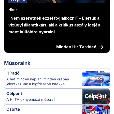
Hírek
„Nem szeretnék ezzel foglalkozni” – Elértük a
vízügyi államtitkárt, aki a kritikus aszály idején
ment külföldre nyaralni
Minden
Hír Tv videó
Műsoraink
Híradó
A hét minden napján, minden órában
jelentkezünk a legfrissebb hírekkel.
Célpont
A HírTV oknyomozó műsora!
Csörte