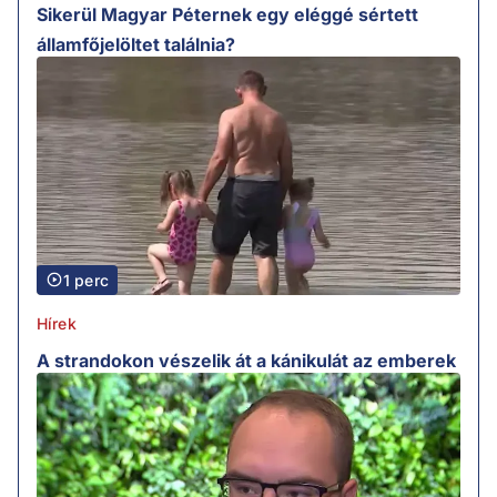
Sikerül Magyar Péternek egy eléggé sértett
államfőjelöltet találnia?
1 perc
Hírek
A strandokon vészelik át a kánikulát az emberek