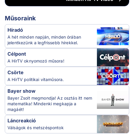
Műsoraink
Híradó
A hét minden napján, minden órában
jelentkezünk a legfrissebb hírekkel.
Célpont
A HírTV oknyomozó műsora!
Csörte
A HírTV politikai vitaműsora.
Bayer show
Bayer Zsolt megmondja! Az osztás itt nem
matematika! Mindenki megkapja a
magáét!
Láncreakció
Válságok és metszéspontok