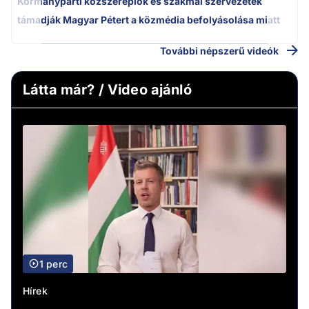
Kormánypárti közszereplők és szakmai szervezetek
támadják Magyar Pétert a közmédia befolyásolása miatt
További népszerű videók
Látta már? / Video ajánló
1 perc
Hírek