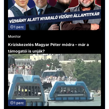
1 perc
Monitor
Kríziskezelés Magyar Péter módra – már a
támogatói is unják?
1 perc