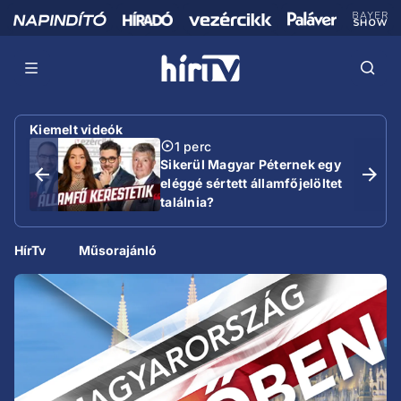
Kiemelt videók
1 perc
Sikerül Magyar Péternek egy
eléggé sértett államfőjelöltet
találnia?
HírTv
Műsorajánló