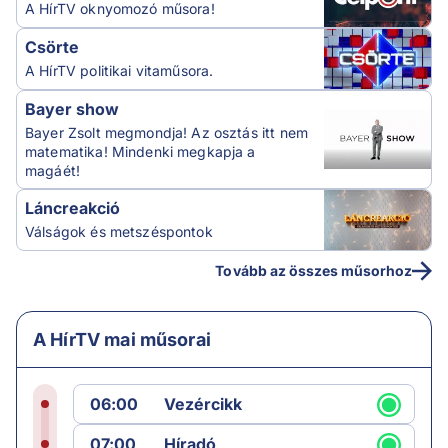
A HírTV oknyomozó műsora!
Csörte
A HírTV politikai vitaműsora.
Bayer show
Bayer Zsolt megmondja! Az osztás itt nem
matematika! Mindenki megkapja a
magáét!
Láncreakció
Válságok és metszéspontok
Tovább az összes műsorhoz
A HírTV mai műsorai
06:00
Vezércikk
07:00
Híradó