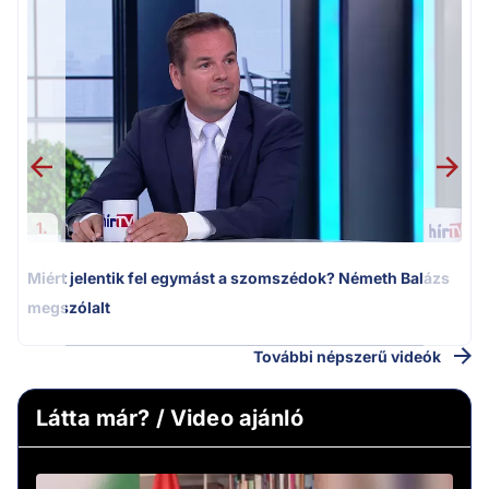
M
k
1.
Miért jelentik fel egymást a szomszédok? Németh Balázs
megszólalt
További népszerű videók
Látta már? / Video ajánló