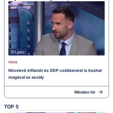
1 perc
Hírek
Növekvő inflációt és GDP-csökkenést is hozhat
magával az aszály
Minden hír
TOP 5