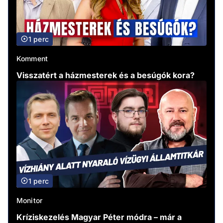
1 perc
Komment
Visszatért a házmesterek és a besúgók kora?
1 perc
Monitor
Kríziskezelés Magyar Péter módra – már a