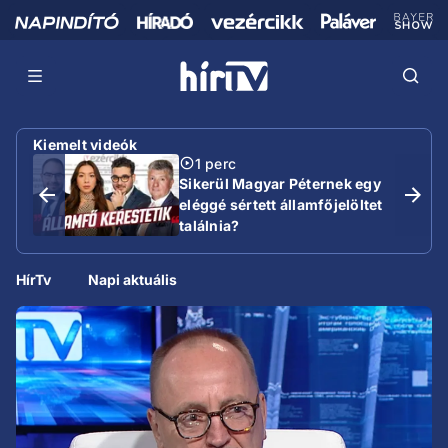
Kiemelt videók
1 perc
Sikerül Magyar Péternek egy
eléggé sértett államfőjelöltet
találnia?
HírTv
Napi aktuális