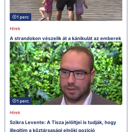
1 perc
Hírek
A strandokon vészelik át a kánikulát az emberek
1 perc
Hírek
Szikra Levente: A Tisza jelöltjei is tudják, hogy
illegitim a köztársasági elnöki pozíció