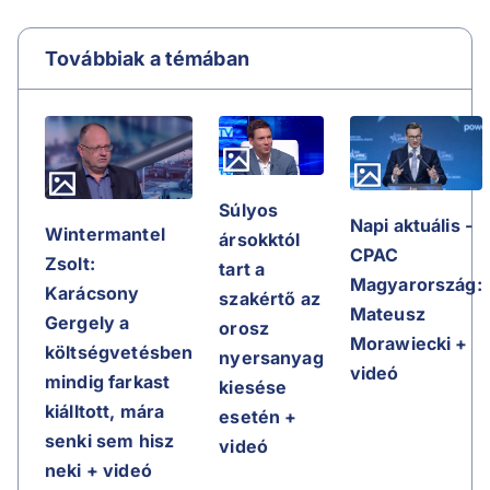
Továbbiak a témában
Súlyos
Napi aktuális -
Wintermantel
ársokktól
CPAC
Zsolt:
tart a
Magyarország:
Karácsony
szakértő az
Mateusz
Gergely a
orosz
Morawiecki +
költségvetésben
nyersanyag
videó
mindig farkast
kiesése
kiálltott, mára
esetén +
senki sem hisz
videó
neki + videó