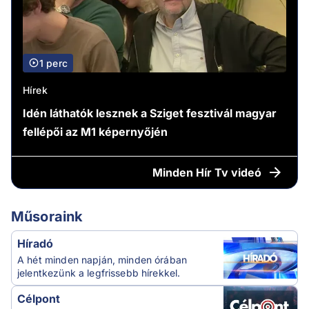
1 perc
Hírek
Idén láthatók lesznek a Sziget fesztivál magyar
fellépői az M1 képernyőjén
Minden
Hír Tv videó
Műsoraink
Híradó
A hét minden napján, minden órában
jelentkezünk a legfrissebb hírekkel.
Célpont