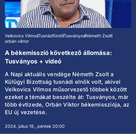
Velkovics Vilmos
Tusnádfürdő
Tusványos
Németh Zsolt
orbán viktor
A békemisszió következő állomása:
Tusványos + videó
A Napi aktuális vendége Németh Zsolt a
Külügyi Bizottság tusnádi elnök volt, akivel
Velkovics Vilmos műsorvezető többek között
ezeket a témákat beszélte át: Tusványos, már
több évtizede, Orbán Viktor békemissziója, az
EU új vezetése.
2024. július 19., péntek 20:00