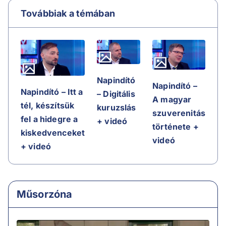
Továbbiak a témában
Napindító
Napindító –
Napindító – Itt a
– Digitális
A magyar
tél, készítsük
kuruzslás
szuverenitás
fel a hidegre a
+ videó
története +
kiskedvenceket
videó
+ videó
Műsorzóna