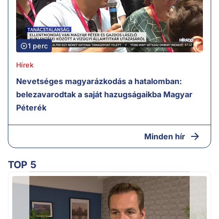
1 perc
Hírek
Nevetséges magyarázkodás a hatalomban:
belezavarodtak a saját hazugságaikba Magyar
Péterék
Minden hír
TOP 5
H