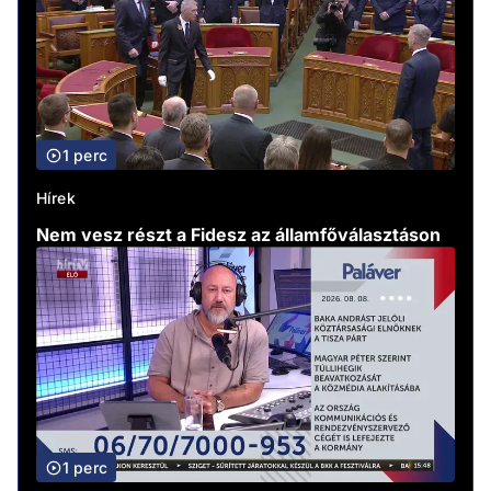
1 perc
Hírek
Nem vesz részt a Fidesz az államfőválasztáson
1 perc