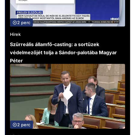
2 perc
Hírek
Szürreális államfő-casting: a sortüzek
védelmezőjét tolja a Sándor-palotába Magyar
Péter
2 perc