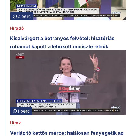
2 perc
Híradó
Kiszivárgott a botrányos felvétel: hisztériás
rohamot kapott a lebukott miniszterelnök
1 perc
Hírek
Vérlázító kettős mérce: halálosan fenyegetik az