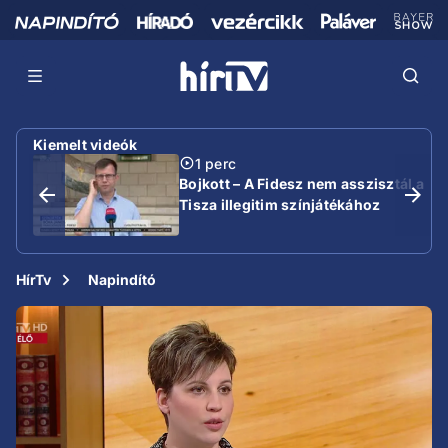
Kiemelt videók
1 perc
Bojkott – A Fidesz nem asszisztál a
Tisza illegitim színjátékához
HírTv
Napindító