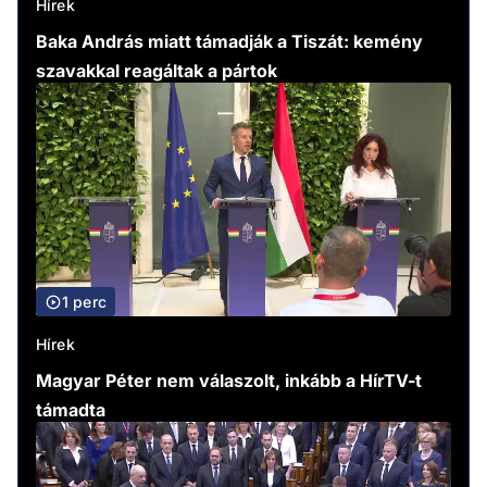
Hírek
Baka András miatt támadják a Tiszát: kemény
szavakkal reagáltak a pártok
1 perc
Hírek
Magyar Péter nem válaszolt, inkább a HírTV-t
támadta