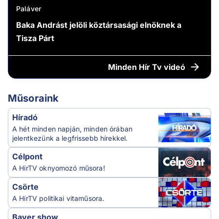
Paláver
Baka Andrást jelöli köztársasági elnöknek a
Tisza Párt
Minden
Hír Tv videó
Műsoraink
Híradó
A hét minden napján, minden órában
jelentkezünk a legfrissebb hírekkel.
Célpont
A HírTV oknyomozó műsora!
Csörte
A HírTV politikai vitaműsora.
Bayer show