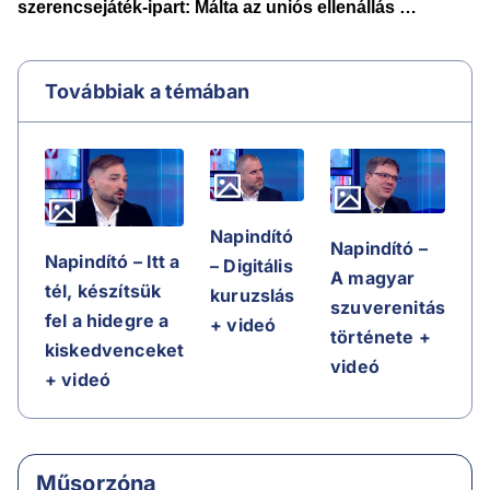
Továbbiak a témában
Napindító
Napindító –
Napindító – Itt a
– Digitális
A magyar
tél, készítsük
kuruzslás
szuverenitás
fel a hidegre a
+ videó
története +
kiskedvenceket
videó
+ videó
Műsorzóna