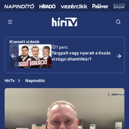
Kiemelt videók
1 perc
Tárgyalt vagy nyaralt a tiszás
vízügyi államtitkár?
HírTv
Napindító