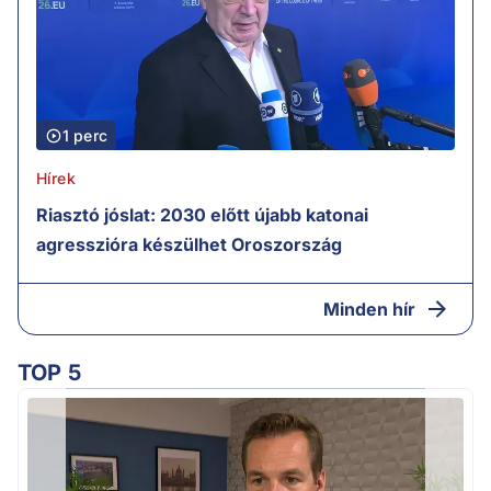
1 perc
Hírek
Riasztó jóslat: 2030 előtt újabb katonai
agresszióra készülhet Oroszország
Minden hír
TOP 5
v