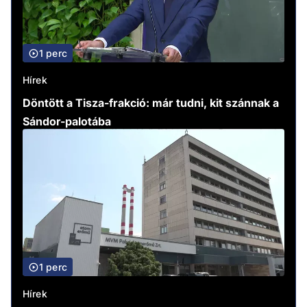
1 perc
Hírek
Döntött a Tisza-frakció: már tudni, kit szánnak a
Sándor-palotába
1 perc
Hírek