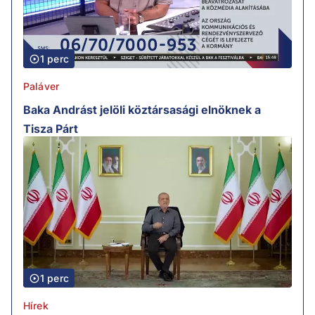
1 perc
Paláver
Baka Andrást jelöli köztársasági elnöknek a
Tisza Párt
1 perc
Hírek