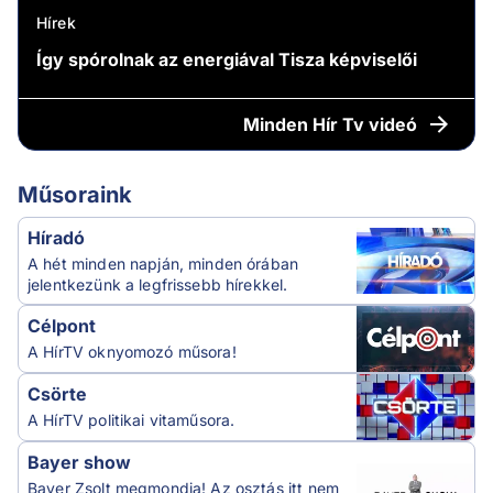
Hírek
Így spórolnak az energiával Tisza képviselői
Minden
Hír Tv videó
Műsoraink
Híradó
A hét minden napján, minden órában
jelentkezünk a legfrissebb hírekkel.
Célpont
A HírTV oknyomozó műsora!
Csörte
A HírTV politikai vitaműsora.
Bayer show
Bayer Zsolt megmondja! Az osztás itt nem