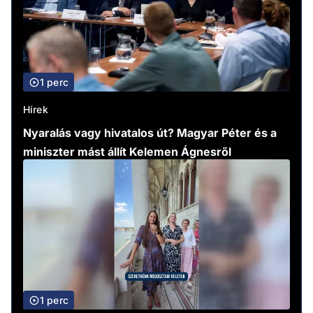
1 perc
Hírek
Nyaralás vagy hivatalos út? Magyar Péter és a
miniszter mást állít Kelemen Ágnesről
1 perc