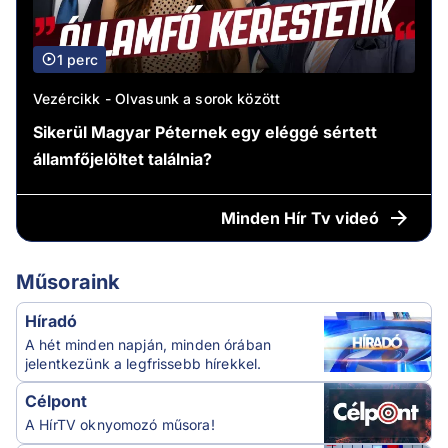
1 perc
Vezércikk - Olvasunk a sorok között
Sikerül Magyar Péternek egy eléggé sértett
államfőjelöltet találnia?
Minden
Hír Tv videó
Műsoraink
Híradó
A hét minden napján, minden órában
jelentkezünk a legfrissebb hírekkel.
Célpont
A HírTV oknyomozó műsora!