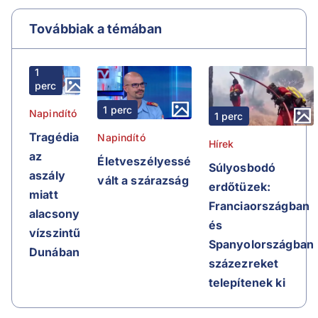
Továbbiak a témában
1
perc
1 perc
Napindító
1 perc
Tragédia
Napindító
Hírek
az
Életveszélyessé
Súlyosbodó
aszály
vált a szárazság
erdőtüzek:
miatt
Franciaországban
alacsony
és
vízszintű
Spanyolországban
Dunában
százezreket
telepítenek ki