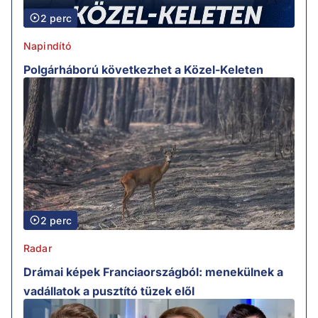
2 perc
Napindító
Polgárháború következhet a Közel-Keleten
2 perc
Radar
Drámai képek Franciaországból: menekülnek a
vadállatok a pusztító tüzek elől