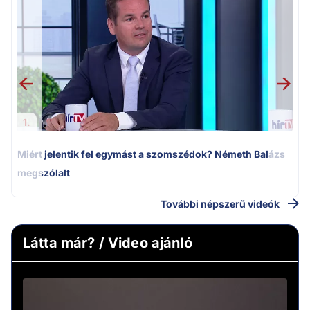
M
k
1.
Miért jelentik fel egymást a szomszédok? Németh Balázs
megszólalt
További népszerű videók
Látta már? / Video ajánló