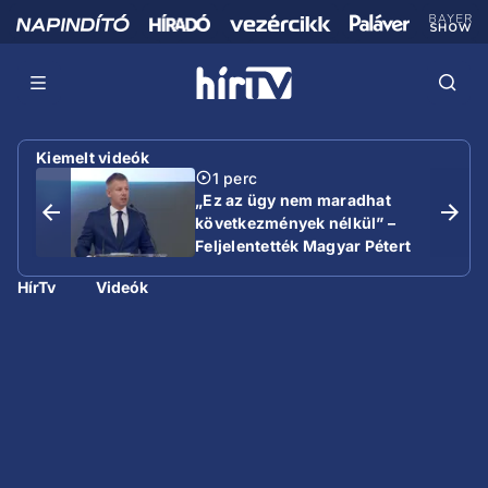
Kiemelt videók
1 perc
„Ez az ügy nem maradhat
következmények nélkül” –
Feljelentették Magyar Pétert
HírTv
Videók