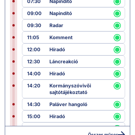
07:30
Napindító
09:00
Napindító
09:30
Radar
11:05
Komment
12:00
Híradó
12:30
Láncreakció
14:00
Híradó
14:20
Kormányszóvivői
sajtótájékoztató
14:30
Paláver hangoló
15:00
Híradó
15:30
Paláver
Összes műsor