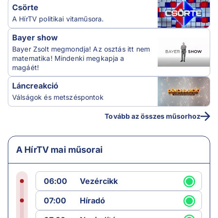
Csörte
A HírTV politikai vitaműsora.
Bayer show
Bayer Zsolt megmondja! Az osztás itt nem
matematika! Mindenki megkapja a
magáét!
Láncreakció
Válságok és metszéspontok
Tovább az összes műsorhoz
A HírTV mai műsorai
06:00
Vezércikk
07:00
Híradó