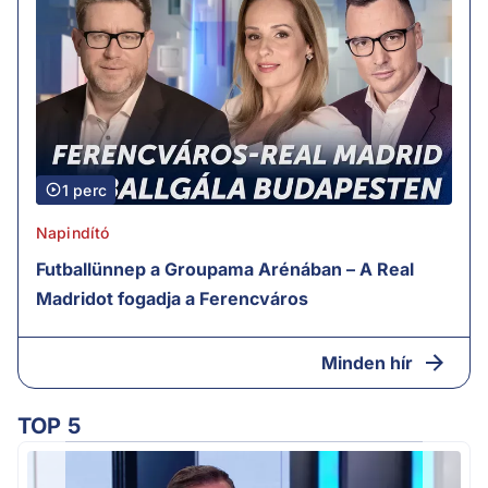
1 perc
Napindító
Futballünnep a Groupama Arénában – A Real
Madridot fogadja a Ferencváros
Minden hír
TOP 5