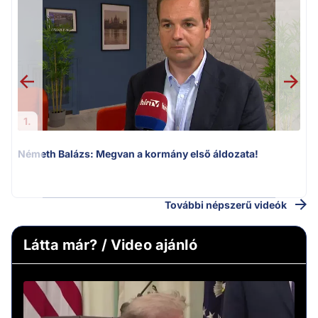
1.
Németh Balázs: Megvan a kormány első áldozata!
v
További népszerű videók
Látta már? / Video ajánló