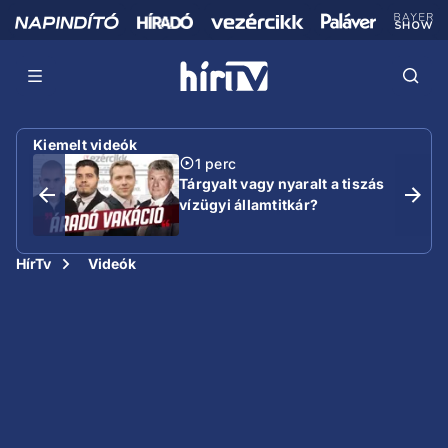
Kiemelt videók
1 perc
Tárgyalt vagy nyaralt a tiszás
vízügyi államtitkár?
HírTv
Videók