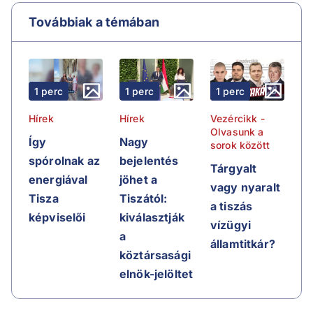
Továbbiak a témában
1 perc
1 perc
1 perc
Hírek
Hírek
Vezércikk -
Olvasunk a
Így
Nagy
sorok között
spórolnak az
bejelentés
Tárgyalt
energiával
jöhet a
vagy nyaralt
Tisza
Tiszától:
a tiszás
képviselői
kiválasztják
vízügyi
a
államtitkár?
köztársasági
elnök-jelöltet