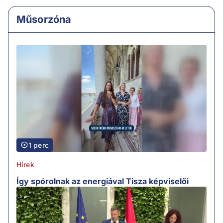
Műsorzóna
1 perc
Hírek
Így spórolnak az energiával Tisza képviselői