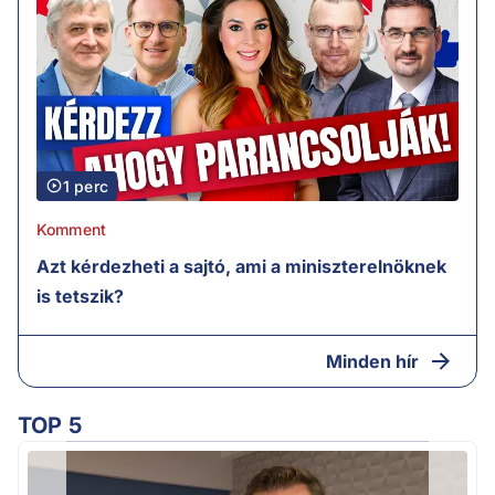
1 perc
Komment
Azt kérdezheti a sajtó, ami a miniszterelnöknek
is tetszik?
Minden hír
TOP 5