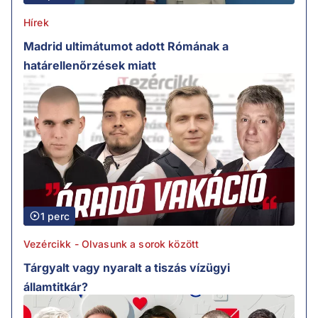
Hírek
Madrid ultimátumot adott Rómának a
határellenőrzések miatt
1 perc
Vezércikk - Olvasunk a sorok között
Tárgyalt vagy nyaralt a tiszás vízügyi
államtitkár?