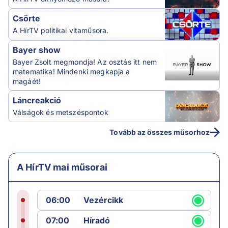
Csörte
A HírTV politikai vitaműsora.
Bayer show
Bayer Zsolt megmondja! Az osztás itt nem
matematika! Mindenki megkapja a
magáét!
Láncreakció
Válságok és metszéspontok
Tovább az összes műsorhoz
A HírTV mai műsorai
06:00
Vezércikk
07:00
Híradó