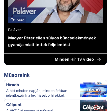
1 perc
Paláver
Magyar Péter ellen súlyos bűncselekmények
gyanúja miatt tettek feljelentést
Minden
Hír Tv videó
Műsoraink
Híradó
A hét minden napján, minden órában
jelentkezünk a legfrissebb hírekkel.
Célpont
A HírTV oknyomozó műsora!