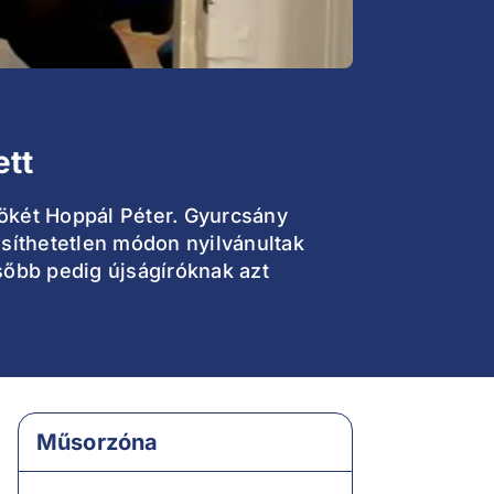
ett
nökét Hoppál Péter. Gyurcsány
nősíthetetlen módon nyilvánultak
sőbb pedig újságíróknak azt
Műsorzóna