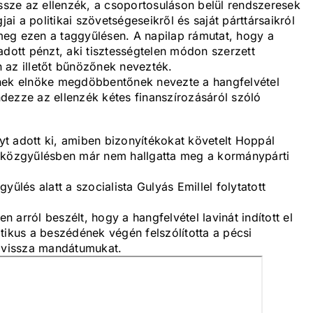
össze az ellenzék, a csoportosuláson belül rendszeresek
jai a politikai szövetségeseikről és saját párttársaikról
k meg ezen a taggyűlésen. A napilap rámutat, hogy a
adott pénzt, aki tisztességtelen módon szerzett
 az illetőt bűnözőnek nevezték.
ének elnöke megdöbbentőnek nevezte a hangfelvétel
endezze az ellenzék kétes finanszírozásáról szóló
t adott ki, amiben bizonyítékokat követelt Hoppál
a közgyűlésben már nem hallgatta meg a kormánypárti
űlés alatt a szocialista Gulyás Emillel folytatott
arról beszélt, hogy a hangfelvétel lavinát indított el
tikus a beszédének végén felszólította a pécsi
k vissza mandátumukat.