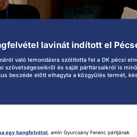
felvétel lavinát indított el Pécs
ról való lemondásra szólította fel a DK pécsi el
kai szövetségeseikről és saját párttársaikról is mi
kus beszéde előtt elhagyta a közgyűlés termét, ké
ba egy hangfelvétel
, amin Gyurcsány Ferenc pártjának