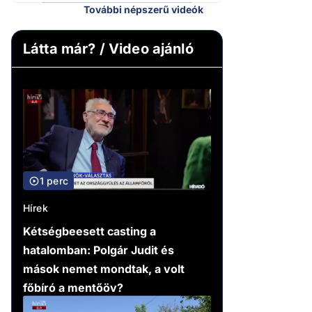
További népszerű videók
Látta már? / Video ajánló
1 perc
Hírek
Kétségbeesett casting a
hatalomban: Polgár Judit és
mások nemet mondtak, a volt
főbíró a mentőöv?