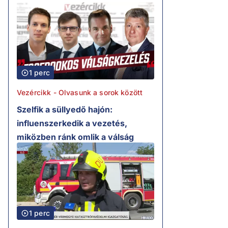
1 perc
Vezércikk - Olvasunk a sorok között
Szelfik a süllyedő hajón:
influenszerkedik a vezetés,
miközben ránk omlik a válság
1 perc