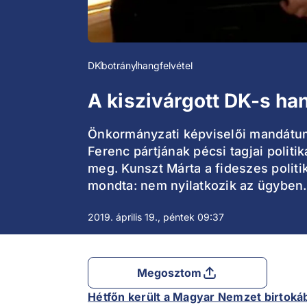
DK
botrány
hangfelvétel
A kiszivárgott DK-s hang
Önkormányzati képviselői mandátumá
Ferenc pártjának pécsi tagjai politi
meg. Kunszt Márta a fideszes politi
mondta: nem nyilatkozik az ügyben.
2019. április 19., péntek 09:37
Megosztom
Hétfőn került a Magyar Nemzet birtoká