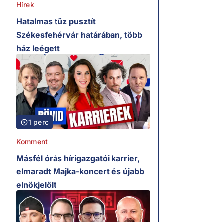
Hírek
Hatalmas tűz pusztít
Székesfehérvár határában, több
ház leégett
1 perc
Komment
Másfél órás hírigazgatói karrier,
elmaradt Majka-koncert és újabb
elnökjelölt