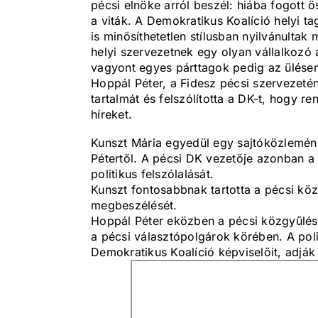
pécsi elnöke arról beszél: hiába fogott 
a viták. A Demokratikus Koalíció helyi tag
is minősíthetetlen stílusban nyilvánulta
helyi szervezetnek egy olyan vállalkozó 
vagyont egyes párttagok pedig az ülésen
Hoppál Péter, a Fidesz pécsi szervezet
tartalmát és felszólította a DK-t, hogy r
híreket.
Kunszt Mária egyedül egy sajtóközlemény
Pétertől. A pécsi DK vezetője azonban 
politikus felszólalását.
Kunszt fontosabbnak tartotta a pécsi közgy
megbeszélését.
Hoppál Péter eközben a pécsi közgyűlésen 
a pécsi választópolgárok körében. A poli
Demokratikus Koalíció képviselőit, adjá