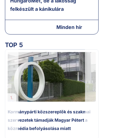
HungaroMet, de a lakosság
felkészült a kánikulára
Minden hír
TOP 5
2.
A miniszterelnök
tájékoztatása Pak
bizonytalanságot
1.
Kormánypárti közszereplők és szakmai
szervezetek támadják Magyar Pétert a
közmédia befolyásolása miatt