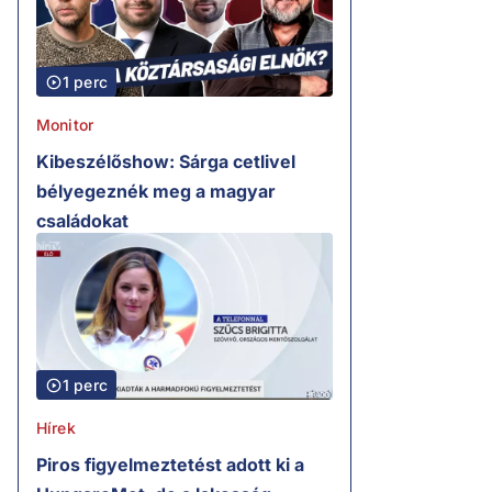
1 perc
Monitor
Kibeszélőshow: Sárga cetlivel
bélyegeznék meg a magyar
családokat
1 perc
Hírek
Piros figyelmeztetést adott ki a