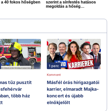
1 perc
Komment
mas tűz pusztít
Másfél órás hírigazgatói
sfehérvár
karrier, elmaradt Majka-
ában, több ház
koncert és újabb
tt
elnökjelölt