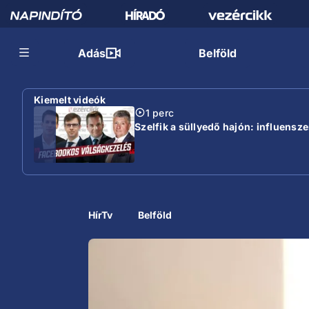
Adás
Belföld
Kiemelt videók
1 perc
Szelfik a süllyedő hajón: influensz
HírTv
Belföld