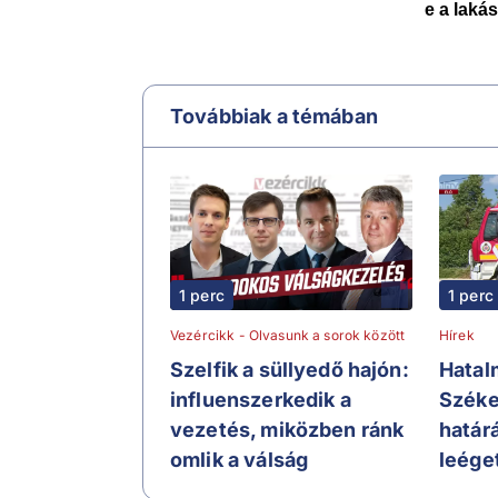
Továbbiak a témában
1 perc
1 perc
Vezércikk - Olvasunk a sorok között
Hírek
Szelfik a süllyedő hajón:
Hatal
influenszerkedik a
Széke
vezetés, miközben ránk
határ
omlik a válság
leége