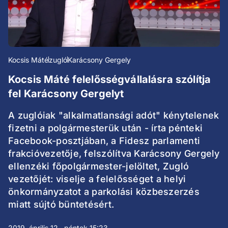
Kocsis Máté
zugló
Karácsony Gergely
Kocsis Máté felelősségvállalásra szólítja
fel Karácsony Gergelyt
A zuglóiak "alkalmatlansági adót" kénytelenek
fizetni a polgármesterük után - írta pénteki
Facebook-posztjában, a Fidesz parlamenti
frakcióvezetője, felszólítva Karácsony Gergely
ellenzéki főpolgármester-jelöltet, Zugló
vezetőjét: viselje a felelősséget a helyi
önkormányzatot a parkolási közbeszerzés
miatt sújtó büntetésért.
2019. április 12., péntek 15:23