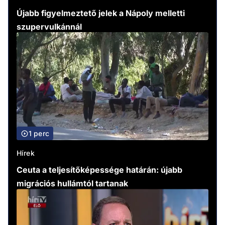
Újabb figyelmeztető jelek a Nápoly melletti
szupervulkánnál
1 perc
Hírek
Ceuta a teljesítőképessége határán: újabb
migrációs hullámtól tartanak