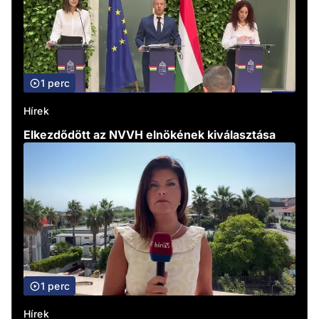
1 perc
Hírek
Elkezdődött az NVVH elnökének kiválasztása
1 perc
Hírek