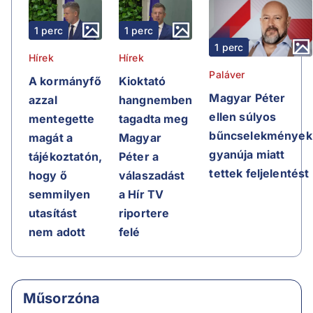
1 perc
1 perc
1 perc
Hírek
Hírek
Paláver
A kormányfő
Kioktató
Magyar Péter
azzal
hangnemben
ellen súlyos
mentegette
tagadta meg
bűncselekmények
magát a
Magyar
gyanúja miatt
tájékoztatón,
Péter a
tettek feljelentést
hogy ő
válaszadást
semmilyen
a Hír TV
utasítást
riportere
nem adott
felé
Műsorzóna