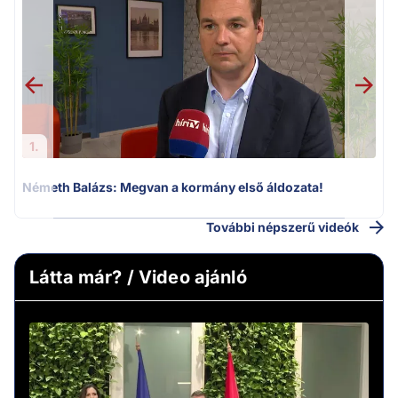
F
1.
Németh Balázs: Megvan a kormány első áldozata!
További népszerű videók
Látta már? / Video ajánló