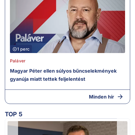
1 perc
Paláver
Magyar Péter ellen súlyos bűncselekmények
gyanúja miatt tettek feljelentést
Minden hír
TOP 5