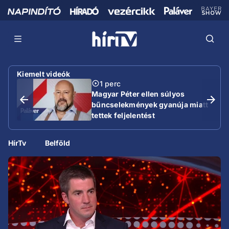
Kiemelt videók
1 perc
Magyar Péter ellen súlyos
bűncselekmények gyanúja miatt
tettek feljelentést
HírTv
Belföld