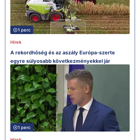
1 perc
Hírek
A rekordhőség és az aszály Európa-szerte
egyre súlyosabb következményekkel jár
1 perc
Hírek