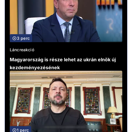
3 perc
Láncreakció
Magyarország is része lehet az ukrán elnök új
kezdeményezésének
1 perc