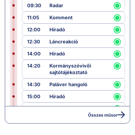
09:30
Radar
11:05
Komment
12:00
Híradó
12:30
Láncreakció
14:00
Híradó
14:20
Kormányszóvivői
sajtótájékoztató
14:30
Paláver hangoló
15:00
Híradó
15:30
Paláver
Összes műsor
17:00
Hírek
19:00
Hírek