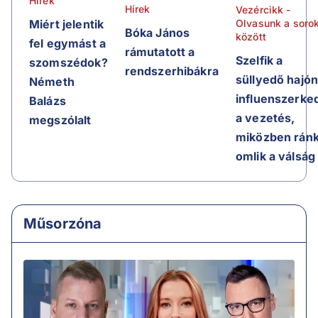
Hírek
Hírek
Vezércikk -
Olvasunk a soro
Miért jelentik
Bóka János
között
fel egymást a
rámutatott a
Szelfik a
szomszédok?
rendszerhibákra
süllyedő hajón
Németh
influenszerke
Balázs
a vezetés,
megszólalt
miközben rán
omlik a válság
Műsorzóna