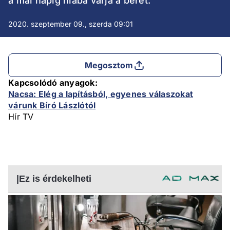
a mai napig hiába várja a bérét.
2020. szeptember 09., szerda 09:01
Megosztom
Kapcsolódó anyagok:
Nacsa: Elég a lapításból, egyenes válaszokat
várunk Bíró Lászlótól
Hír TV