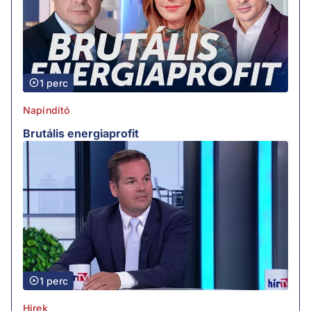
1 perc
Napindító
Brutális energiaprofit
1 perc
Hírek