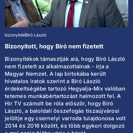
bizonyíték
Bíró László
Bizonyított, hogy Bíró nem fizetett
Bizonyítékok támasztják alá, hogy Bíró László
nem fizetett az alkalmazottainak - írja a
Magyar Nemzet. A lap birtokába került
hivatalos iratok szerint a Bíró László
érdekeltségébe tartozó Hegyalja-Mix valóban
tetemes munkabértartozást halmozott fel. A
Hír TV számolt be róla először, hogy Bíró
László, a baloldali összefogás tiszaújvárosi
jelöltje egy csernelyi varroda tulajdonosa volt
2014 és 2016 között, és több egykori dolgozó