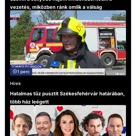
vezetés, miközben ránk omlik a válság
1 perc
Hírek
Hatalmas tűz pusztít Székesfehérvár határában,
több ház leégett