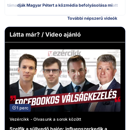
támadják Magyar Pétert a közmédia befolyásolása miatt
További népszerű videók
Látta már? / Video ajánló
1 perc
Vezércikk - Olvasunk a sorok között
Szelfik a süllyedő hajón: influenszerkedik a