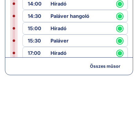
14:00
Híradó
14:30
Paláver hangoló
15:00
Híradó
15:30
Paláver
17:00
Híradó
18:05
Monitor
Összes műsor
19:00
Hírek
19:05
Komment
20:00
Híradó
21:05
Vezércikk
22:00
Híradó