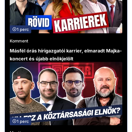
1 perc
Komment
Másfél órás hírigazgatói karrier, elmaradt Majka-
koncert és újabb elnökjelölt
1 perc