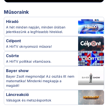
Műsoraink
Híradó
A hét minden napján, minden órában
jelentkezünk a legfrissebb hírekkel.
Célpont
A HírTV oknyomozó műsora!
Csörte
A HírTV politikai vitaműsora.
Bayer show
Bayer Zsolt megmondja! Az osztás itt nem
matematika! Mindenki megkapja a
magáét!
Láncreakció
Válságok és metszéspontok