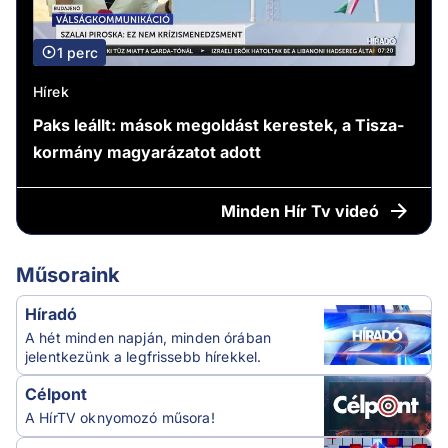
1 perc
Hírek
Paks leállt: mások megoldást kerestek, a Tisza-
kormány magyarázatot adott
Minden
Hír Tv videó
Műsoraink
Híradó
A hét minden napján, minden órában
jelentkezünk a legfrissebb hírekkel.
Célpont
A HírTV oknyomozó műsora!