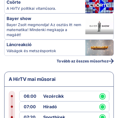
Csörte
A HírTV politikai vitaműsora.
Bayer show
Bayer Zsolt megmondja! Az osztás itt nem
matematika! Mindenki megkapja a
magáét!
Láncreakció
Válságok és metszéspontok
Tovább az összes műsorhoz
A HírTV mai műsorai
06:00
Vezércikk
07:00
Híradó
07:20
Sporthírek