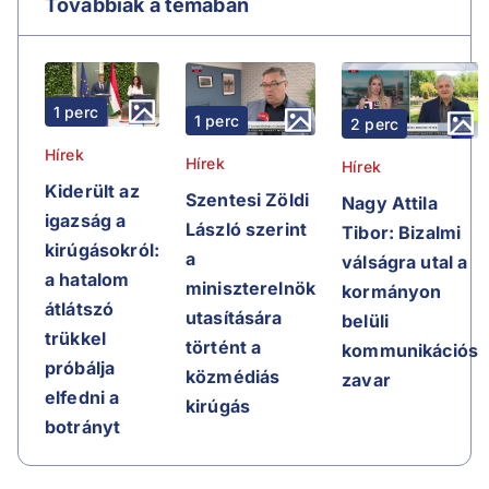
Továbbiak a témában
1 perc
1 perc
2 perc
Hírek
Hírek
Hírek
Kiderült az
Szentesi Zöldi
Nagy Attila
igazság a
László szerint
Tibor: Bizalmi
kirúgásokról:
a
válságra utal a
a hatalom
miniszterelnök
kormányon
átlátszó
utasítására
belüli
trükkel
történt a
kommunikációs
próbálja
közmédiás
zavar
elfedni a
kirúgás
botrányt