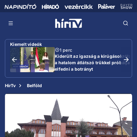
Kiemelt videók
1 perc
Kiderült az igazság a kirúgásokról:
a hatalom átlátszó trükkel próbálja
elfedni a botrányt
HírTv
Belföld