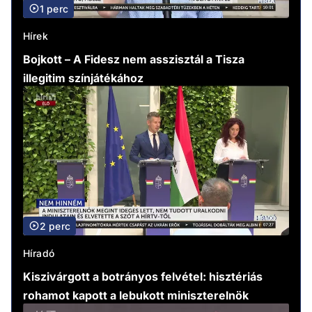
1 perc
Hírek
Bojkott – A Fidesz nem asszisztál a Tisza
illegitim színjátékához
2 perc
Híradó
Kiszivárgott a botrányos felvétel: hisztériás
rohamot kapott a lebukott miniszterelnök