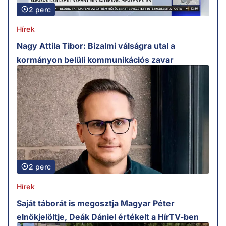
2 perc
Hírek
Nagy Attila Tibor: Bizalmi válságra utal a
kormányon belüli kommunikációs zavar
2 perc
Hírek
Saját táborát is megosztja Magyar Péter
elnökjelöltje, Deák Dániel értékelt a HírTV-ben