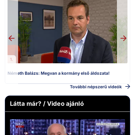
H
1.
Németh Balázs: Megvan a kormány első áldozata!
További népszerű videók
Látta már? / Video ajánló