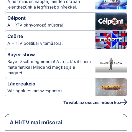
A hét minden napján, minden órában
jelentkezünk a legfrissebb hírekkel.
Célpont
A HírTV oknyomozó műsora!
Csörte
A HírTV politikai vitaműsora.
Bayer show
Bayer Zsolt megmondja! Az osztás itt nem
matematika! Mindenki megkapja a
magáét!
Láncreakció
Válságok és metszéspontok
Tovább az összes műsorhoz
A HírTV mai műsorai