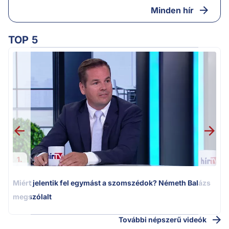
Minden hír
TOP 5
M
k
1.
Miért jelentik fel egymást a szomszédok? Németh Balázs
megszólalt
További népszerű videók