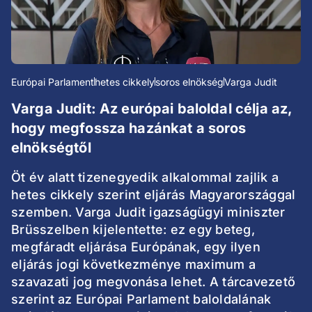
Európai Parlament
hetes cikkely
soros elnökség
Varga Judit
Varga Judit: Az európai baloldal célja az,
hogy megfossza hazánkat a soros
elnökségtől
Öt év alatt tizenegyedik alkalommal zajlik a
hetes cikkely szerint eljárás Magyarországgal
szemben. Varga Judit igazságügyi miniszter
Brüsszelben kijelentette: ez egy beteg,
megfáradt eljárása Európának, egy ilyen
eljárás jogi következménye maximum a
szavazati jog megvonása lehet. A tárcavezető
szerint az Európai Parlament baloldalának