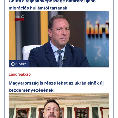
Ceuta a teljesítőképessége határán: újabb
migrációs hullámtól tartanak
3 perc
Láncreakció
Magyarország is része lehet az ukrán elnök új
kezdeményezésének