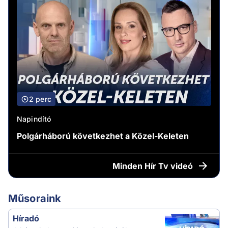
2 perc
Napindító
Polgárháború következhet a Közel-Keleten
Minden
Hír Tv videó
Műsoraink
Híradó