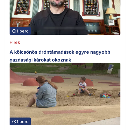
1 perc
Hírek
A kölcsönös dróntámadások egyre nagyobb
gazdasági károkat okoznak
1 perc