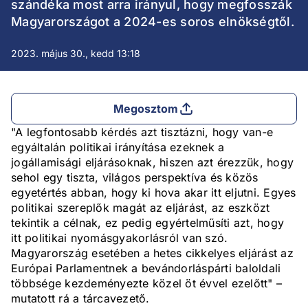
szándéka most arra irányul, hogy megfosszák
Magyarországot a 2024-es soros elnökségtől.
2023. május 30., kedd 13:18
Megosztom
"A legfontosabb kérdés azt tisztázni, hogy van-e
egyáltalán politikai irányítása ezeknek a
jogállamisági eljárásoknak, hiszen azt érezzük, hogy
sehol egy tiszta, világos perspektíva és közös
egyetértés abban, hogy ki hova akar itt eljutni. Egyes
politikai szereplők magát az eljárást, az eszközt
tekintik a célnak, ez pedig egyértelműsíti azt, hogy
itt politikai nyomásgyakorlásról van szó.
Magyarország esetében a hetes cikkelyes eljárást az
Európai Parlamentnek a bevándorláspárti baloldali
többsége kezdeményezte közel öt évvel ezelőtt" –
mutatott rá a tárcavezető.