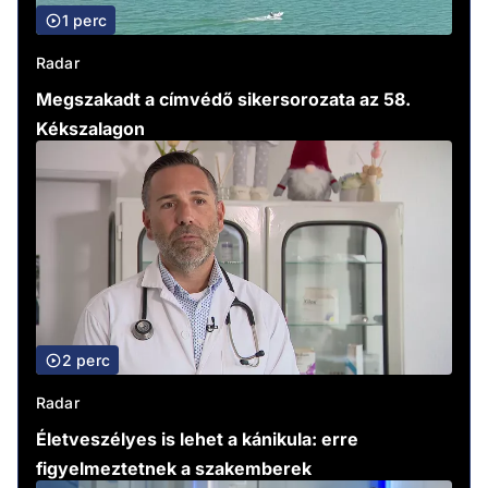
1 perc
Radar
Megszakadt a címvédő sikersorozata az 58.
Kékszalagon
2 perc
Radar
Életveszélyes is lehet a kánikula: erre
figyelmeztetnek a szakemberek