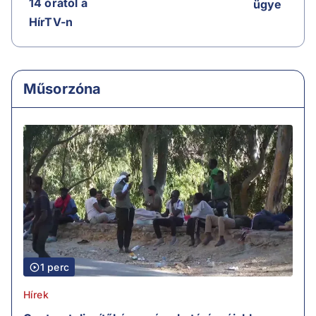
14 órától a
ügye
HírTV-n
Műsorzóna
1 perc
Hírek