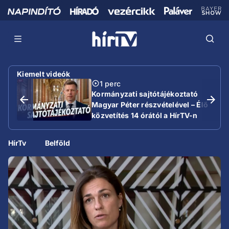
Kiemelt videók
1 perc
Kormányzati sajtótájékoztató
Magyar Péter részvételével – Élő
közvetítés 14 órától a HírTV-n
HírTv
Belföld