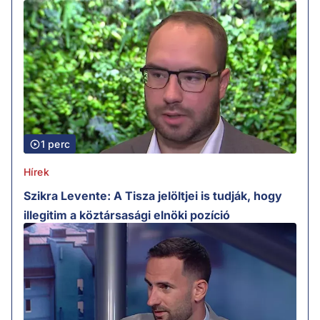
1 perc
Hírek
Szikra Levente: A Tisza jelöltjei is tudják, hogy
illegitim a köztársasági elnöki pozíció