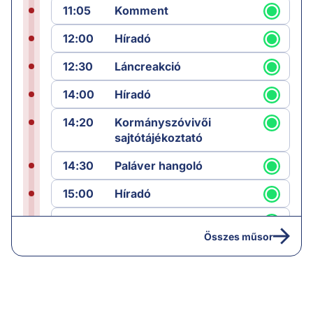
11:05
Komment
12:00
Híradó
12:30
Láncreakció
14:00
Híradó
14:20
Kormányszóvivői
sajtótájékoztató
14:30
Paláver hangoló
15:00
Híradó
15:30
Paláver
Összes műsor
17:00
Hírek
19:00
Hírek
19:05
Komment