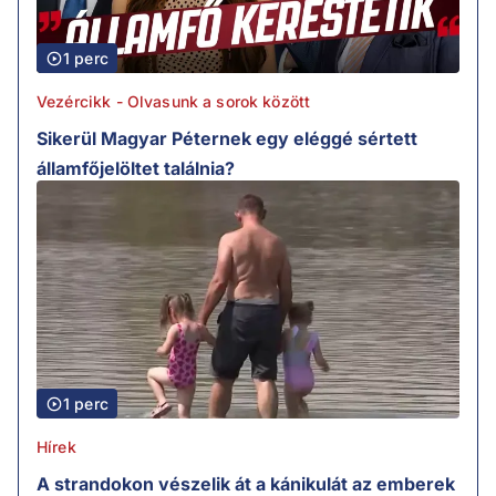
1 perc
Vezércikk - Olvasunk a sorok között
Sikerül Magyar Péternek egy eléggé sértett
államfőjelöltet találnia?
1 perc
Hírek
A strandokon vészelik át a kánikulát az emberek