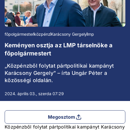
főpolgármester
közpénz
Karácsony Gergely
lmp
Keményen osztja az LMP társelnöke a
főpolgármestert
„Közpénzből folytat pártpolitikai kampányt
Karácsony Gergely” – írta Ungár Péter a
közösségi oldalán.
2024. április 03., szerda 07:29
Megosztom
Közpénzből folytat pártpolitikai kampányt Karácsony