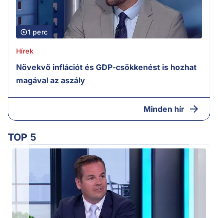
1 perc
Hírek
Növekvő inflációt és GDP-csökkenést is hozhat
magával az aszály
Minden hír
TOP 5
M
k