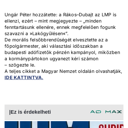
Ungár Péter hozzátette: a Rákos–Dubajt az LMP is
ellenzi, ezért – mint megjegyezte – „minden
fenntartásunk ellenére, ennek megfelelően fogunk
szavazni a »Lakógyűlésen«”.
De morális felsőbbrendűségét elvesztette az a
főpolgármester, aki választási időszakban a
budapesti adófizetők pénzén kampányol, miközben
a kormánypártokon ugyanezt kéri számon
– szögezte le.
A teljes cikket a Magyar Nemzet oldalán olvashatják,
IDE KATTINTVA.