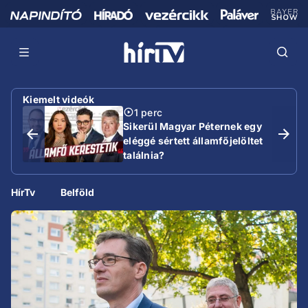
Kiemelt videók
1 perc
Sikerül Magyar Péternek egy
eléggé sértett államfőjelöltet
találnia?
HírTv
Belföld