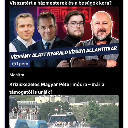
Visszatért a házmesterek és a besúgók kora?
1 perc
Monitor
Kríziskezelés Magyar Péter módra – már a
támogatói is unják?