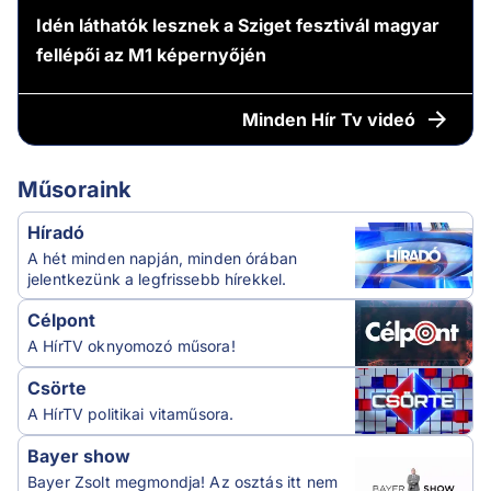
Idén láthatók lesznek a Sziget fesztivál magyar
fellépői az M1 képernyőjén
Minden
Hír Tv videó
Műsoraink
Híradó
A hét minden napján, minden órában
jelentkezünk a legfrissebb hírekkel.
Célpont
A HírTV oknyomozó műsora!
Csörte
A HírTV politikai vitaműsora.
Bayer show
Bayer Zsolt megmondja! Az osztás itt nem