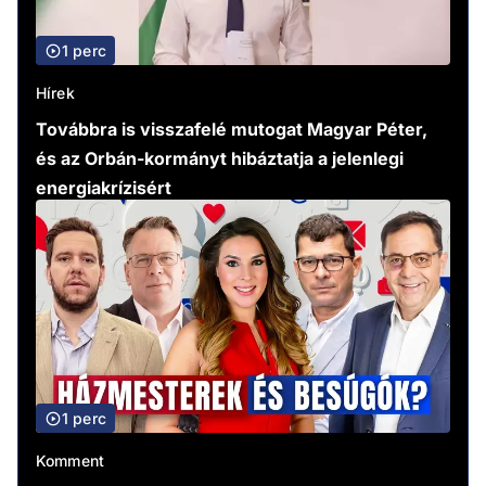
1 perc
Hírek
Továbbra is visszafelé mutogat Magyar Péter,
és az Orbán-kormányt hibáztatja a jelenlegi
energiakrízisért
1 perc
Komment