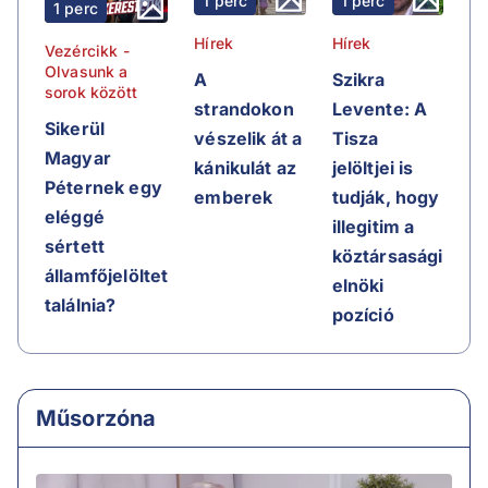
1 perc
1 perc
1 perc
Hírek
Hírek
Vezércikk -
Olvasunk a
A
Szikra
sorok között
strandokon
Levente: A
Sikerül
vészelik át a
Tisza
Magyar
kánikulát az
jelöltjei is
Péternek egy
emberek
tudják, hogy
eléggé
illegitim a
sértett
köztársasági
államfőjelöltet
elnöki
találnia?
pozíció
Műsorzóna