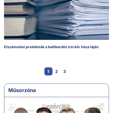
Elszámolási problémák a balliberális írói kör háza táján
1
2
3
Műsorzóna