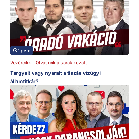
1 perc
Vezércikk - Olvasunk a sorok között
Tárgyalt vagy nyaralt a tiszás vízügyi
államtitkár?