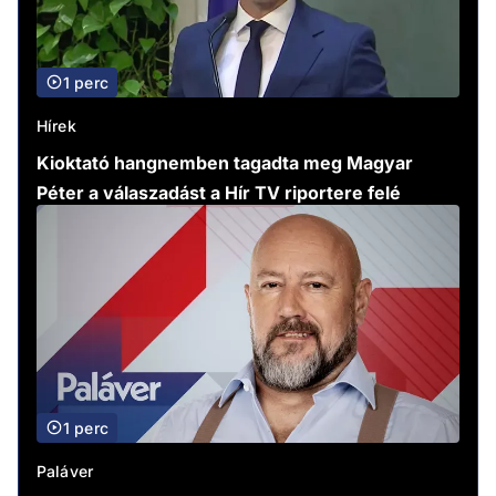
1 perc
Hírek
Kioktató hangnemben tagadta meg Magyar
Péter a válaszadást a Hír TV riportere felé
1 perc
Paláver