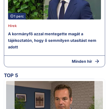
1 perc
Hírek
A kormányfő azzal mentegette magát a
tájékoztatón, hogy ő semmilyen utasítást nem
adott
Minden hír
TOP 5