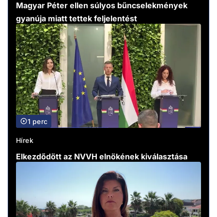
Magyar Péter ellen súlyos bűncselekmények
gyanúja miatt tettek feljelentést
1 perc
Hírek
Elkezdődött az NVVH elnökének kiválasztása