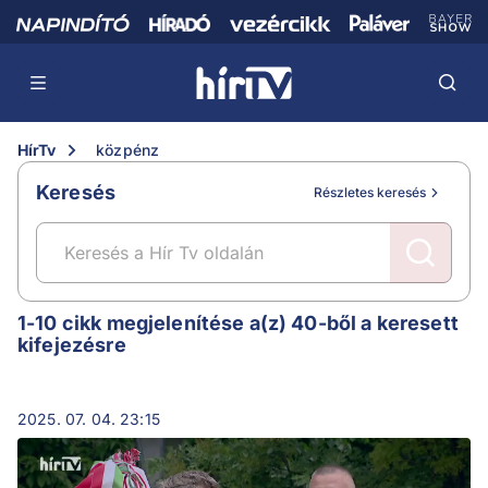
HírTv
közpénz
Keresés
Részletes keresés
közpénz
1-10 cikk megjelenítése a(z) 40-ből a keresett
kifejezésre
2025. 07. 04. 23:15