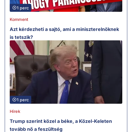
1 perc
Komment
Azt kérdezheti a sajtó, ami a miniszterelnöknek
is tetszik?
1 perc
Hírek
Trump szerint közel a béke, a Közel-Keleten
tovább nő a feszültség