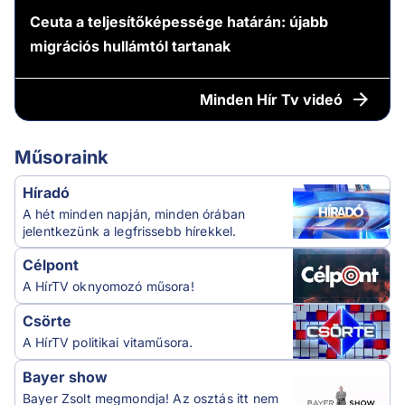
Ceuta a teljesítőképessége határán: újabb
migrációs hullámtól tartanak
Minden
Hír Tv videó
Műsoraink
Híradó
A hét minden napján, minden órában
jelentkezünk a legfrissebb hírekkel.
Célpont
A HírTV oknyomozó műsora!
Csörte
A HírTV politikai vitaműsora.
Bayer show
Bayer Zsolt megmondja! Az osztás itt nem