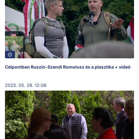
Célpontban Ruszin-Szendi Romolusz és a plasztika + videó
2025. 05. 28. 12:06