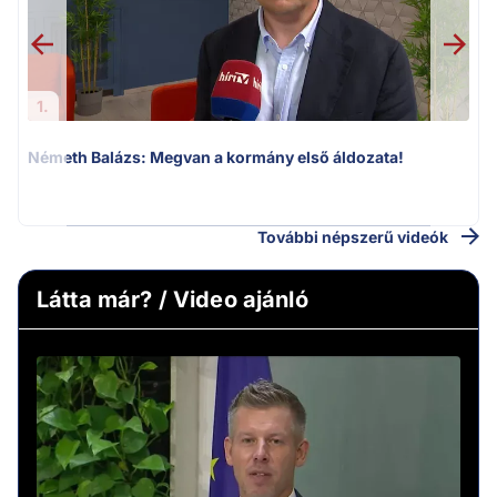
1.
Németh Balázs: Megvan a kormány első áldozata!
v
További népszerű videók
Látta már? / Video ajánló