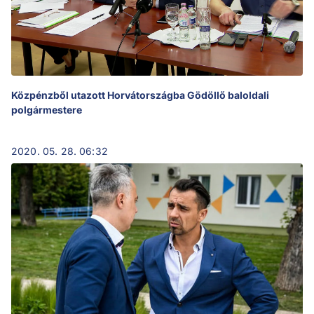
Közpénzből utazott Horvátországba Gödöllő baloldali
polgármestere
2020. 05. 28. 06:32