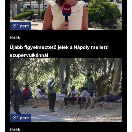
1 perc
Hírek
Újabb figyelmeztető jelek a Nápoly melletti
szupervulkánnál
1 perc
Hírek