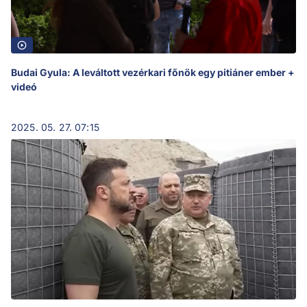
Budai Gyula: A leváltott vezérkari főnök egy pitiáner ember +
videó
2025. 05. 27. 07:15