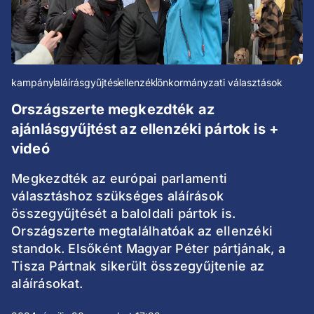
kampány
aláírásgyűjtés
ellenzék
önkormányzati választások
Országszerte megkezdték az
ajánlásgyűjtést az ellenzéki pártok is +
videó
Megkezdték az európai parlamenti
választáshoz szükséges aláírások
összegyűjtését a baloldali pártok is.
Országszerte megtalálhatóak az ellenzéki
standok. Elsőként Magyar Péter pártjának, a
Tisza Pártnak sikerült összegyűjtenie az
aláírásokat.