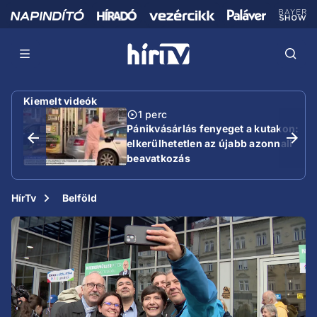
Kiemelt videók
1 perc
Pánikvásárlás fenyeget a kutakon:
elkerülhetetlen az újabb azonnali
beavatkozás
HírTv
Belföld