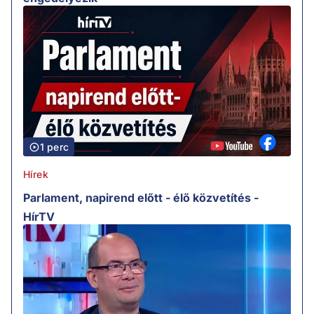
1 perc
Hírek
Parlament, napirend előtt - élő közvetítés -
HírTV