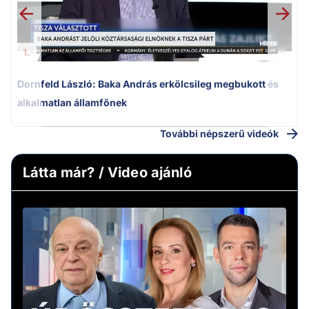
1.
Dornfeld László: Baka András erkölcsileg megbukott és
alkalmatlan államfőnek
További népszerű videók
Látta már? / Video ajánló