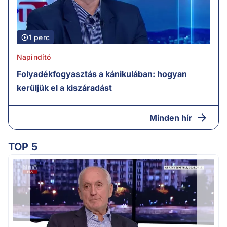
1 perc
Napindító
Folyadékfogyasztás a kánikulában: hogyan
kerüljük el a kiszáradást
Minden hír
TOP 5
K
k