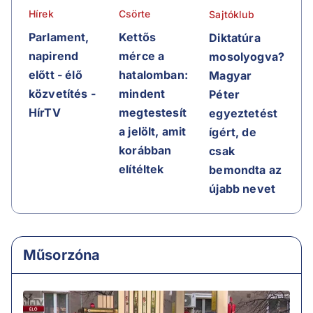
Hírek
Csörte
Sajtóklub
Parlament,
Kettős
Diktatúra
napirend
mérce a
mosolyogva?
előtt - élő
hatalomban:
Magyar
közvetítés -
mindent
Péter
HírTV
megtestesít
egyeztetést
a jelölt, amit
ígért, de
korábban
csak
elítéltek
bemondta az
újabb nevet
Műsorzóna