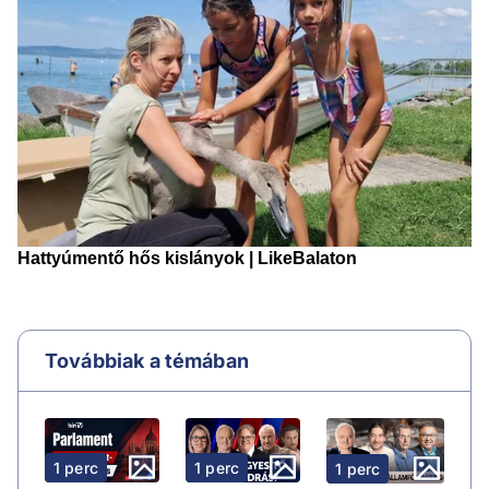
Továbbiak a témában
1 perc
1 perc
1 perc