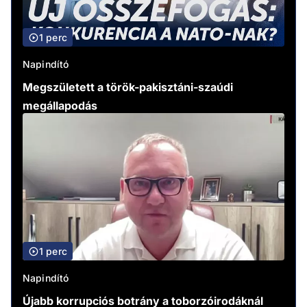
1 perc
Napindító
Megszületett a török-pakisztáni-szaúdi
megállapodás
1 perc
Napindító
Újabb korrupciós botrány a toborzóirodáknál