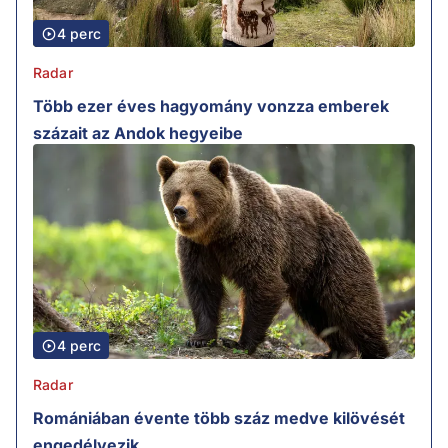
4 perc
Radar
Több ezer éves hagyomány vonzza emberek
százait az Andok hegyeibe
4 perc
Radar
Romániában évente több száz medve kilövését
engedélyezik