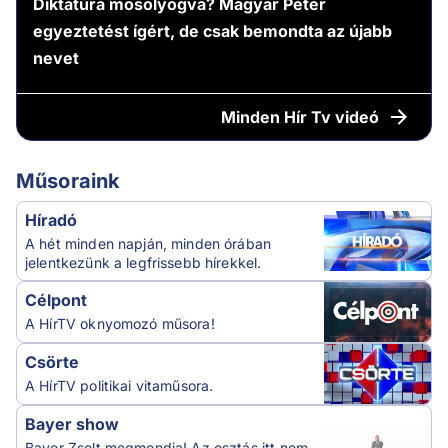
Diktatúra mosolyogva? Magyar Péter
egyeztetést ígért, de csak bemondta az újabb
nevet
Minden
Hír Tv videó
Műsoraink
Híradó
A hét minden napján, minden órában
jelentkezünk a legfrissebb hírekkel.
Célpont
A HírTV oknyomozó műsora!
Csörte
A HírTV politikai vitaműsora.
Bayer show
Bayer Zsolt megmondja! Az osztás itt nem