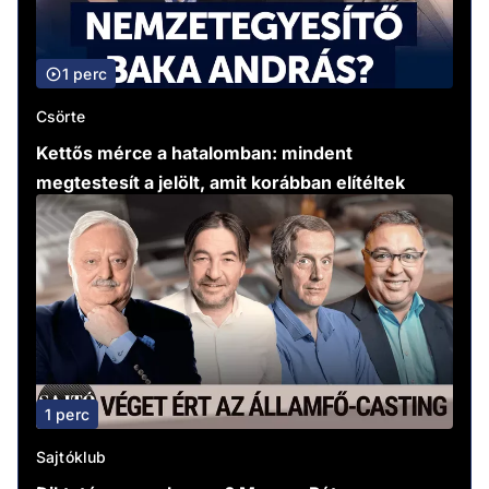
1 perc
Csörte
Kettős mérce a hatalomban: mindent
megtestesít a jelölt, amit korábban elítéltek
1 perc
Sajtóklub