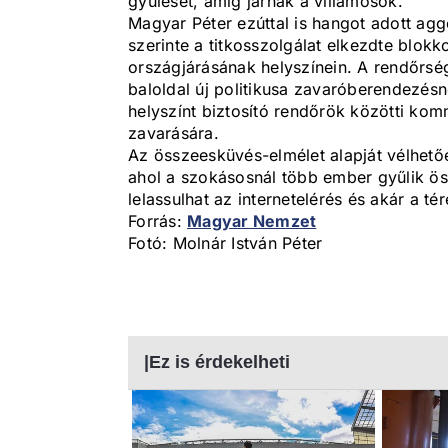
gyűlését, amíg járnak a villamosok.
Magyar Péter ezúttal is hangot adott ag
szerinte a titkosszolgálat elkezdte blokko
országjárásának helyszínein. A rendőrség
baloldal új politikusa zavaróberendezésn
helyszínt biztosító rendőrök közötti ko
zavarására.
Az összeesküvés-elmélet alapját vélhető
ahol a szokásosnál több ember gyűlik öss
lelassulhat az internetelérés és akár a tér
Forrás:
Magyar Nemzet
Fotó: Molnár István Péter