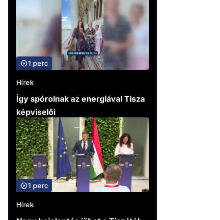
1 perc
Hírek
Így spórolnak az energiával Tisza
képviselői
1 perc
Hírek