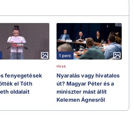
1 perc
Hírek
os fenyegetések
Nyaralás vagy hivatalos
ötték el Tóth
út? Magyar Péter és a
eth oldalait
miniszter mást állít
Kelemen Ágnesről