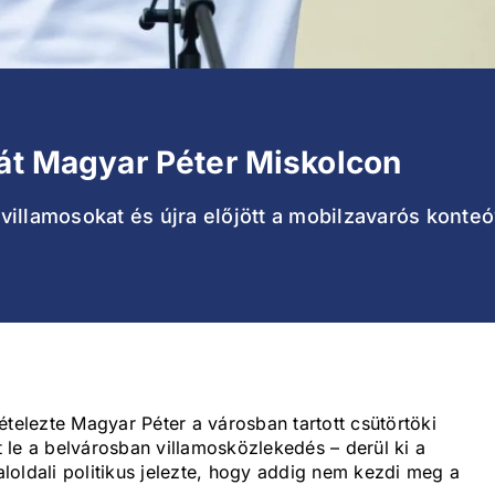
rát Magyar Péter Miskolcon
i villamosokat és újra előjött a mobilzavarós konte
ételezte Magyar Péter a városban tartott csütörtöki
 le a belvárosban villamosközlekedés – derül ki a
baloldali politikus jelezte, hogy addig nem kezdi meg a