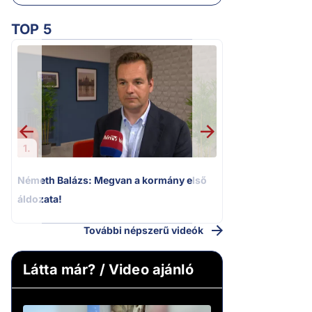
TOP 5
2.
Kioktató hangne
Magyar Péter a vá
riportere felé
1.
Németh Balázs: Megvan a kormány első
áldozata!
További népszerű videók
Látta már? / Video ajánló