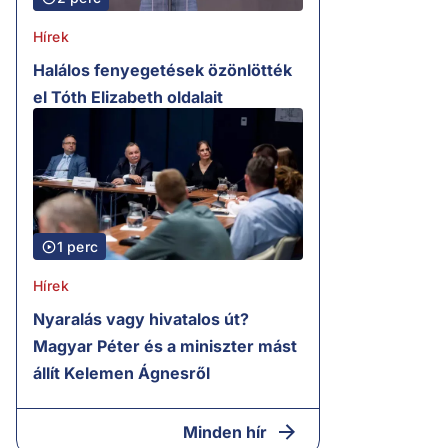
Hírek
Halálos fenyegetések özönlötték
el Tóth Elizabeth oldalait
1 perc
Hírek
Nyaralás vagy hivatalos út?
Magyar Péter és a miniszter mást
állít Kelemen Ágnesről
Minden hír