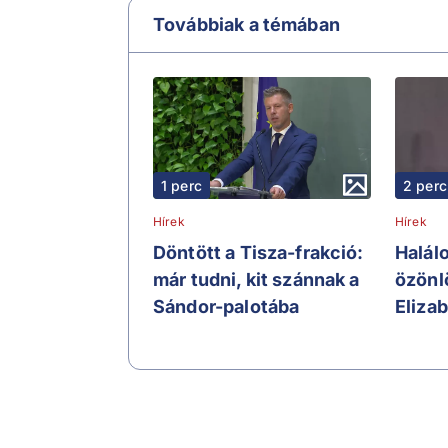
Továbbiak a témában
1 perc
2 perc
Hírek
Hírek
Döntött a Tisza-frakció:
Halál
már tudni, kit szánnak a
özönl
Sándor-palotába
Elizab