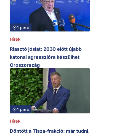
1 perc
Hírek
Riasztó jóslat: 2030 előtt újabb
katonai agresszióra készülhet
Oroszország
1 perc
Hírek
Döntött a Tisza-frakció: már tudni,