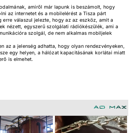
godalmának, amiről már lapunk is beszámolt, hogy
lni az internetet és a mobilelérést a Tisza párt
 erre válaszul jelezte, hogy az az eszköz, amit a
ek nézett, egyszerű szolgálati rádiókészülék, ami a
mmunikációra szolgál, de nem alkalmas mobiljelek
en az a jelenség adhatta, hogy olyan rendezvényeken,
ze egy helyen, a hálózat kapacitásának korlátai miatt
erő is elmehet.