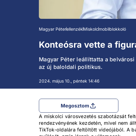
Magyar Péter
ellenzék
Miskolc
mobilblokkoló
Konteósra vette a figu
Magyar Péter leállíttatta a belváros
az új baloldali politikus.
2024. május 10., péntek 14:46
Megosztom
A miskolci városvezetés szabotázsát felt
rendezvényének kezdetén, mivel nem állt
TikTok-oldalára feltöltött videójából. A 