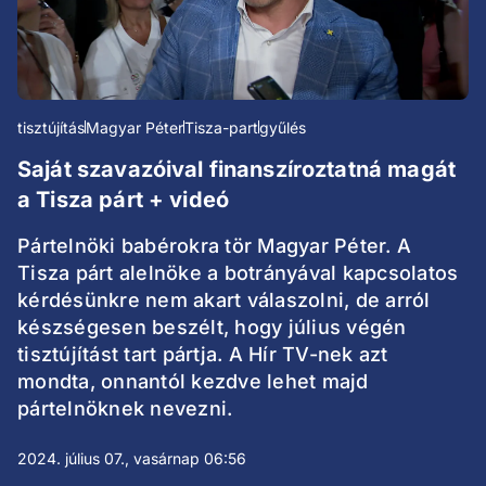
tisztújítás
Magyar Péter
Tisza-part
gyűlés
Saját szavazóival finanszíroztatná magát
a Tisza párt + videó
Pártelnöki babérokra tör Magyar Péter. A
Tisza párt alelnöke a botrányával kapcsolatos
kérdésünkre nem akart válaszolni, de arról
készségesen beszélt, hogy július végén
tisztújítást tart pártja. A Hír TV-nek azt
mondta, onnantól kezdve lehet majd
pártelnöknek nevezni.
2024. július 07., vasárnap 06:56