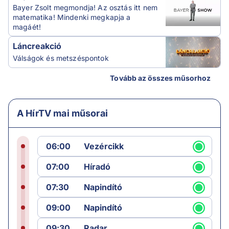
Bayer Zsolt megmondja! Az osztás itt nem
matematika! Mindenki megkapja a
magáét!
Láncreakció
Válságok és metszéspontok
Tovább az összes műsorhoz
A HírTV mai műsorai
06:00
Vezércikk
07:00
Híradó
07:30
Napindító
09:00
Napindító
09:30
Radar