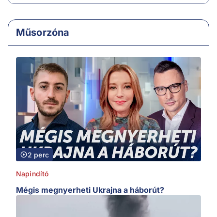
Műsorzóna
2 perc
Napindító
Mégis megnyerheti Ukrajna a háborút?