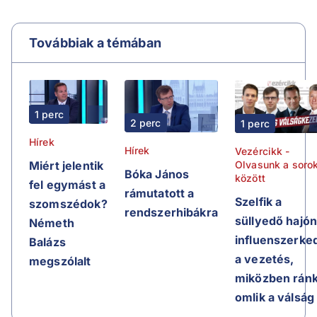
Továbbiak a témában
1 perc
2 perc
1 perc
Hírek
Hírek
Vezércikk -
Olvasunk a soro
Miért jelentik
Bóka János
között
fel egymást a
rámutatott a
Szelfik a
szomszédok?
rendszerhibákra
süllyedő hajón
Németh
influenszerke
Balázs
a vezetés,
megszólalt
miközben rán
omlik a válság