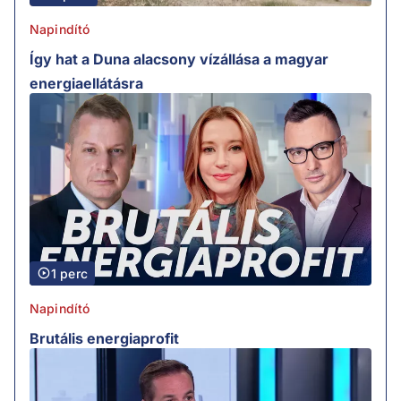
Napindító
Így hat a Duna alacsony vízállása a magyar
energiaellátásra
1 perc
Napindító
Brutális energiaprofit