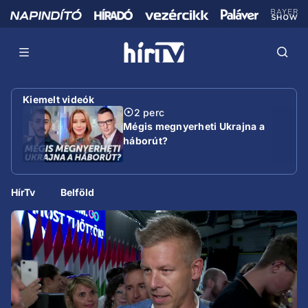
Kiemelt videók
2 perc
Mégis megnyerheti Ukrajna a
háborút?
HírTv
Belföld