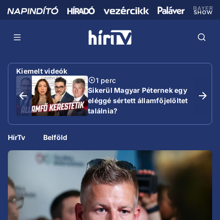
Kiemelt videók
1 perc
Sikerül Magyar Péternek egy
eléggé sértett államfőjelöltet
találnia?
HírTv
Belföld