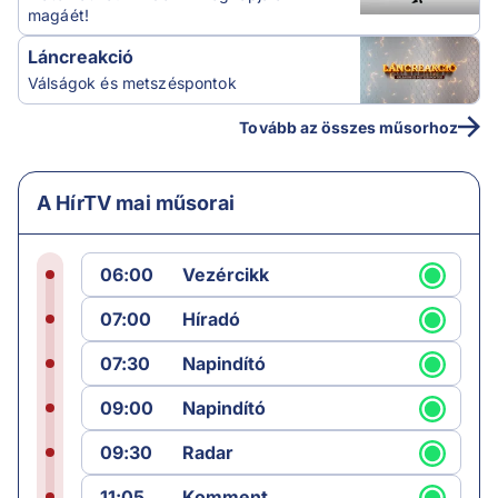
magáét!
Láncreakció
Válságok és metszéspontok
Tovább az összes műsorhoz
A HírTV mai műsorai
06:00
Vezércikk
07:00
Híradó
07:30
Napindító
09:00
Napindító
09:30
Radar
11:05
Komment