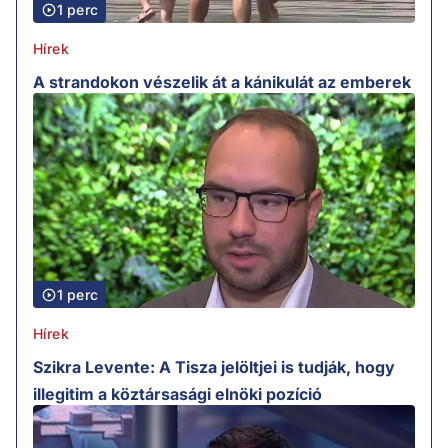
1 perc
Hírek
A strandokon vészelik át a kánikulát az emberek
1 perc
Hírek
Szikra Levente: A Tisza jelöltjei is tudják, hogy
illegitim a köztársasági elnöki pozíció