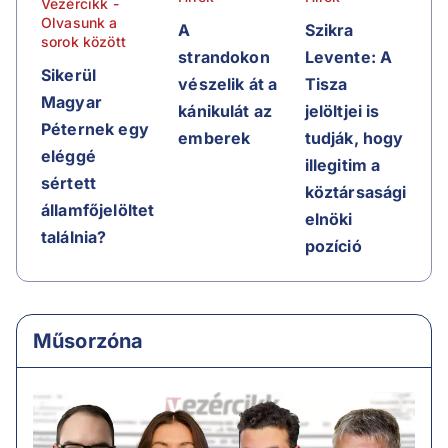
Vezércikk -
Olvasunk a
A
Szikra
sorok között
strandokon
Levente: A
Sikerül
vészelik át a
Tisza
Magyar
kánikulát az
jelöltjei is
Péternek egy
emberek
tudják, hogy
eléggé
illegitim a
sértett
köztársasági
államfőjelöltet
elnöki
találnia?
pozíció
Műsorzóna