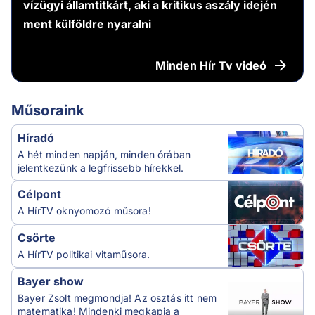
vízügyi államtitkárt, aki a kritikus aszály idején
ment külföldre nyaralni
Minden
Hír Tv videó
Műsoraink
Híradó
A hét minden napján, minden órában
jelentkezünk a legfrissebb hírekkel.
Célpont
A HírTV oknyomozó műsora!
Csörte
A HírTV politikai vitaműsora.
Bayer show
Bayer Zsolt megmondja! Az osztás itt nem
matematika! Mindenki megkapja a