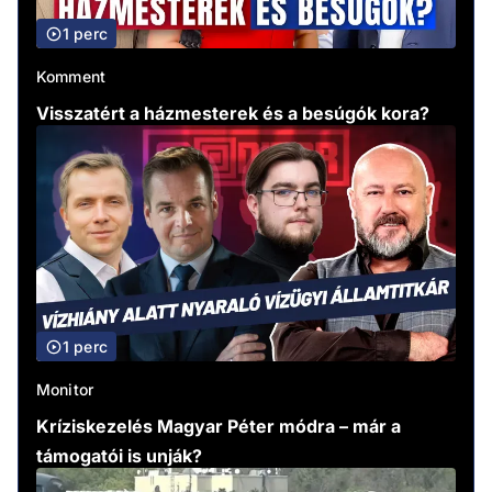
1 perc
Komment
Visszatért a házmesterek és a besúgók kora?
1 perc
Monitor
Kríziskezelés Magyar Péter módra – már a
támogatói is unják?