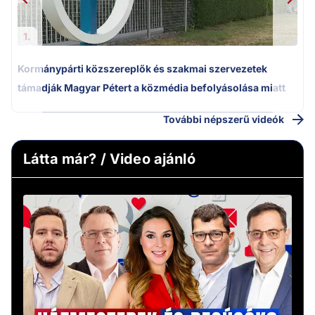
1.
Kormánypárti közszereplők és szakmai szervezetek
támadják Magyar Pétert a közmédia befolyásolása miatt
További népszerű videók
Látta már? / Video ajánló