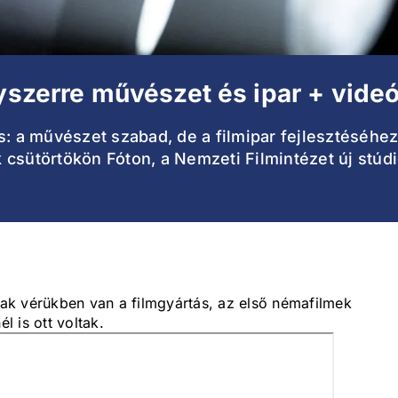
gyszerre művészet és ipar + vide
s: a művészet szabad, de a filmipar fejlesztéséhe
k csütörtökön Fóton, a Nemzeti Filmintézet új st
ak vérükben van a filmgyártás, az első némafilmek
 is ott voltak.