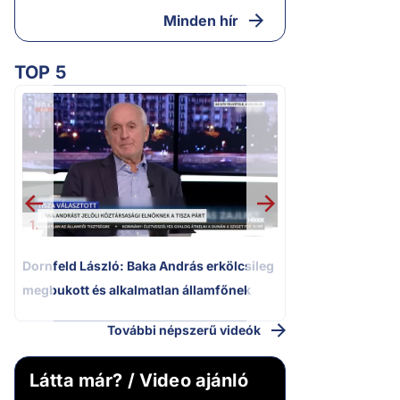
Minden hír
TOP 5
2.
Kiszivárgott a bo
hisztériás rohamo
miniszterelnök
1.
Dornfeld László: Baka András erkölcsileg
megbukott és alkalmatlan államfőnek
További népszerű videók
Látta már? / Video ajánló