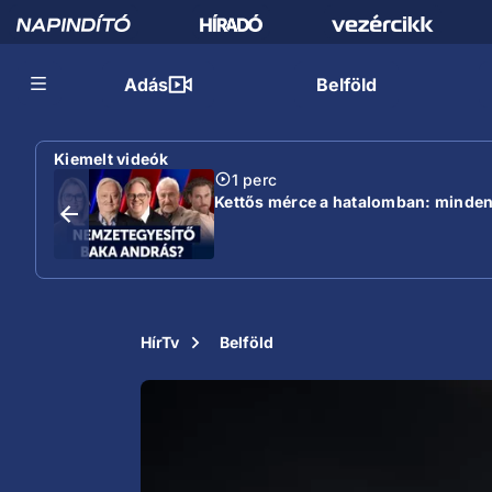
Adás
Belföld
Kiemelt videók
1 perc
Kettős mérce a hatalomban: mindent 
HírTv
Belföld