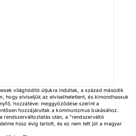
esek világhódító útjukra indultak, a század második
n, hogy elviseljük az elviselhetetlent, és kimondhassuk
ányfő, hozzátéve: meggyőződése szerint a
elentősen hozzájárultak a kommunizmus bukásához.
 rendszerváltoztatás után, a "rendszerváltó
elme húsz évig tartott, és ez nem tett jót a magyar