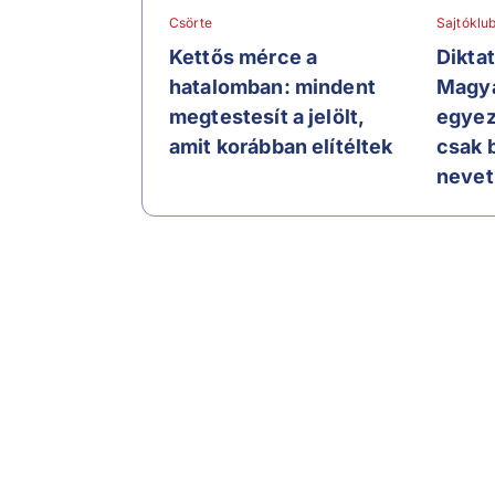
Csörte
Sajtóklu
Kettős mérce a
Dikta
hatalomban: mindent
Magya
megtestesít a jelölt,
egyez
amit korábban elítéltek
csak 
nevet