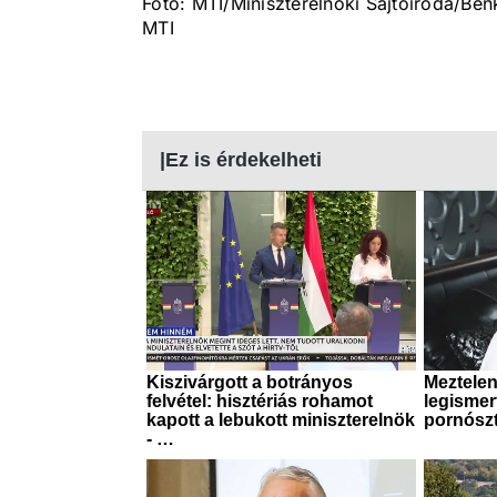
Fotó: MTI/Miniszterelnöki Sajtóiroda/Ben
MTI