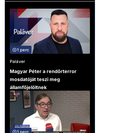
1 perc
Paláver
Magyar Péter a rendőrterror
mosdatóját teszi meg
államfőjelöltnek
1 perc