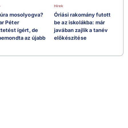
b
Hírek
túra mosolyogva?
Óriási rakomány futott
r Péter
be az iskolákba: már
tetést ígért, de
javában zajlik a tanév
bemondta az újabb
előkészítése