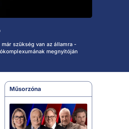
ó
z már szükség van az államra -
údiókomplexumának megnyitóján
Műsorzóna