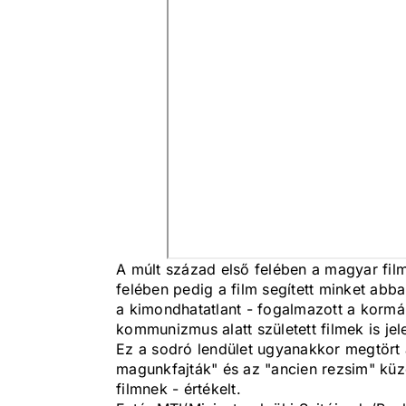
A múlt század első felében a magyar film
felében pedig a film segített minket abba
a kimondhatatlant - fogalmazott a korm
kommunizmus alatt született filmek is j
Ez a sodró lendület ugyanakkor megtört a
magunkfajták" és az "ancien rezsim" küzd
filmnek - értékelt.