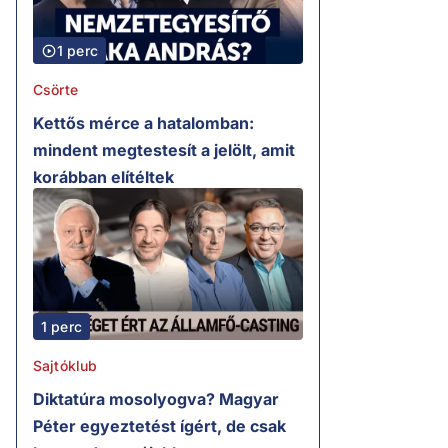
1 perc
Csörte
Kettős mérce a hatalomban:
mindent megtestesít a jelölt, amit
korábban elítéltek
1 perc
Sajtóklub
Diktatúra mosolyogva? Magyar
Péter egyeztetést ígért, de csak