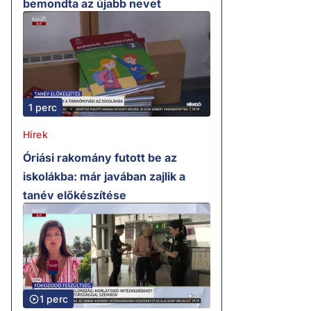
bemondta az újabb nevet
1 perc
Hírek
Óriási rakomány futott be az
iskolákba: már javában zajlik a
tanév előkészítése
1 perc