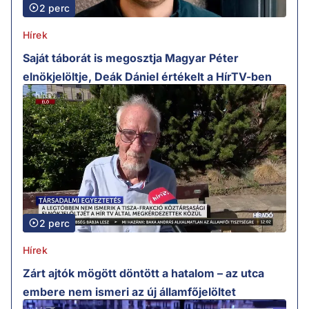
2 perc
Hírek
Saját táborát is megosztja Magyar Péter
elnökjelöltje, Deák Dániel értékelt a HírTV-ben
2 perc
Hírek
Zárt ajtók mögött döntött a hatalom – az utca
embere nem ismeri az új államfőjelöltet