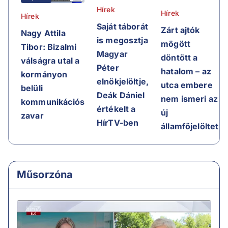
Hírek
Hírek
Hírek
Saját táborát
Zárt ajtók
Nagy Attila
is megosztja
mögött
Tibor: Bizalmi
Magyar
döntött a
válságra utal a
Péter
hatalom – az
kormányon
elnökjelöltje,
utca embere
belüli
Deák Dániel
nem ismeri az
kommunikációs
értékelt a
új
zavar
HírTV-ben
államfőjelöltet
Műsorzóna