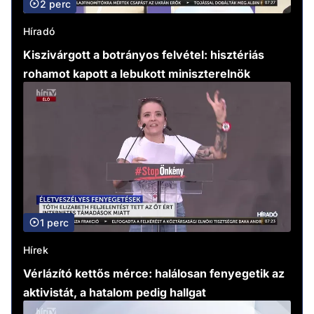
2 perc
Híradó
Kiszivárgott a botrányos felvétel: hisztériás
rohamot kapott a lebukott miniszterelnök
1 perc
Hírek
Vérlázító kettős mérce: halálosan fenyegetik az
aktivistát, a hatalom pedig hallgat