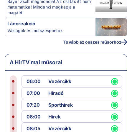
Bayer Zsolt megmondja! Az osztás itt nem
matematika! Mindenki megkapja a
magáét!
Láncreakció
Válságok és metszéspontok
Tovább az összes műsorhoz
A HírTV mai műsorai
06:00
Vezércikk
07:00
Híradó
07:20
Sporthírek
08:00
Hírek
08:05
Vezércikk