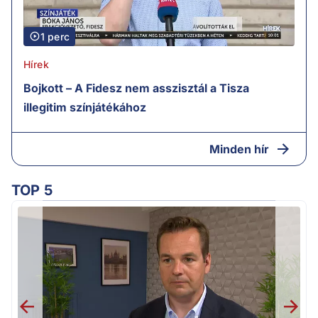
1 perc
Hírek
Bojkott – A Fidesz nem asszisztál a Tisza
illegitim színjátékához
Minden hír
TOP 5
H