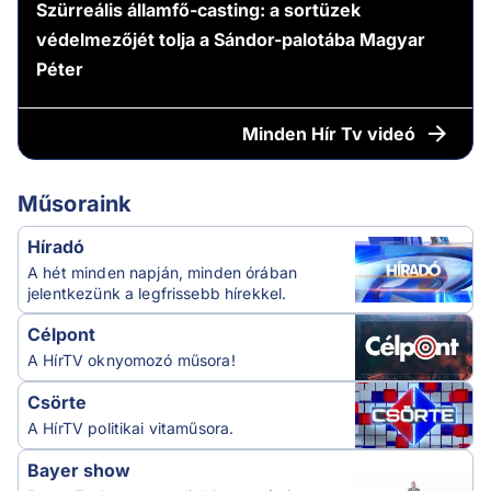
Szürreális államfő-casting: a sortüzek
védelmezőjét tolja a Sándor-palotába Magyar
Péter
Minden
Hír Tv videó
Műsoraink
Híradó
A hét minden napján, minden órában
jelentkezünk a legfrissebb hírekkel.
Célpont
A HírTV oknyomozó műsora!
Csörte
A HírTV politikai vitaműsora.
Bayer show