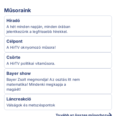
1 perc
Paláver
Magyar Péter ellen súlyos bűncselekmények
gyanúja miatt tettek feljelentést
1 perc
Hírek