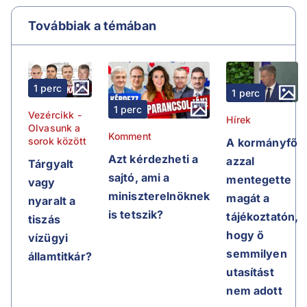
Továbbiak a témában
1 perc
1 perc
1 perc
Vezércikk -
Hírek
Olvasunk a
Komment
sorok között
A kormányfő
Azt kérdezheti a
azzal
Tárgyalt
sajtó, ami a
mentegette
vagy
miniszterelnöknek
magát a
nyaralt a
is tetszik?
tájékoztatón,
tiszás
hogy ő
vízügyi
semmilyen
államtitkár?
utasítást
nem adott