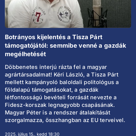
Botrányos kijelentés a Tisza Párt
támogatójától: semmibe venné a gazdák
megélhetését
Döbbenetes interjú rázta fel a magyar
agrártársadalmat! Kéri László, a Tisza Párt
mellett kampányoló baloldali politológus a
földalapú támogatásokat, a gazdák
létfontosságú bevételi forrását nevezte a
Fidesz-korszak legnagyobb csapásának.
Magyar Péter is a rendszer átalakítását
szorgalmazza, összhangban az EU terveivel.
2025. július 15., kedd 18:30