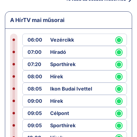
Elkezdődött az NVVH elnökének kiválasztása
1 perc
Hírek
Újabb figyelmeztető jelek a Nápoly melletti
szupervulkánnál