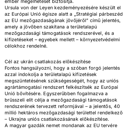
ember megélhetését biztosítja.
Ursula von der Leyen kezdeményezésére készült el
az Európai Unió égisze alatt a „Stratégiai párbeszéd
az EU mezőgazdaságának jövőjéről” című jelentés,
amely a jövőben szakítana a területalapú
mezőgazdasági támogatások rendszerével, és a
kifizetéseket – egyebek mellett – környezetvédelmi
célokhoz rendelné.
Cél az ukrán csatlakozás előkészítése
Fontos hangsúlyozni, hogy a szóban forgó jelentés
azzal indokolja a területalapú kifizetések
megszüntetésének szükségességét, hogy az uniós
agrártámogatási rendszert felkészítsék az Európai
Unió bővítésére. Egyszerűbben fogalmazva a
brüsszeli elit célja a mezőgazdasági támogatások
rendszerének tervezett reformjával – a jelentős, 40
millió hektáros mezőgazdasági területtel rendelkező
– Ukrajna uniós csatlakozásának előkészítése.
A magyar gazdák nemet mondanak az EU tervére