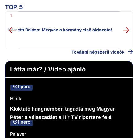
TOP 5
v
1.
Németh Balázs: Megvan a kormány első áldozata!
További népszerű videók
Látta már? / Video ajánló