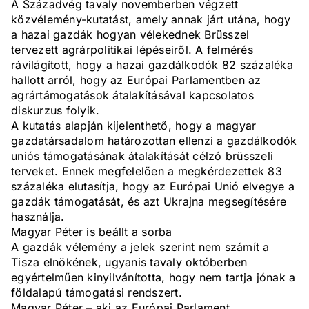
A Századvég tavaly novemberben végzett
közvélemény-kutatást, amely annak járt utána, hogy
a hazai gazdák hogyan vélekednek Brüsszel
tervezett agrárpolitikai lépéseiről. A felmérés
rávilágított, hogy a hazai gazdálkodók 82 százaléka
hallott arról, hogy az Európai Parlamentben az
agrártámogatások átalakításával kapcsolatos
diskurzus folyik.
A kutatás alapján kijelenthető, hogy a magyar
gazdatársadalom határozottan ellenzi a gazdálkodók
uniós támogatásának átalakítását célzó brüsszeli
terveket. Ennek megfelelően a megkérdezettek 83
százaléka elutasítja, hogy az Európai Unió elvegye a
gazdák támogatását, és azt Ukrajna megsegítésére
használja.
Magyar Péter is beállt a sorba
A gazdák vélemény a jelek szerint nem számít a
Tisza elnökének, ugyanis tavaly októberben
egyértelműen kinyilvánította, hogy nem tartja jónak a
földalapú támogatási rendszert.
Magyar Péter – aki az Európai Parlament