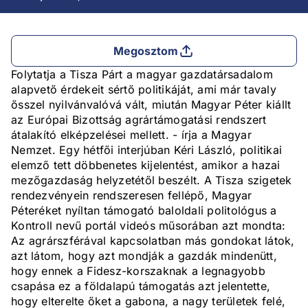
Megosztom
Folytatja a Tisza Párt a magyar gazdatársadalom
alapvető érdekeit sértő politikáját, ami már tavaly
ősszel nyilvánvalóvá vált, miután Magyar Péter kiállt
az Európai Bizottság agrártámogatási rendszert
átalakító elképzelései mellett. - írja a Magyar
Nemzet. Egy hétfői interjúban Kéri László, politikai
elemző tett döbbenetes kijelentést, amikor a hazai
mezőgazdaság helyzetétől beszélt. A Tisza szigetek
rendezvényein rendszeresen fellépő, Magyar
Péteréket nyíltan támogató baloldali politológus a
Kontroll nevű portál videós műsorában azt mondta:
Az agrárszférával kapcsolatban más gondokat látok,
azt látom, hogy azt mondják a gazdák mindenütt,
hogy ennek a Fidesz-korszaknak a legnagyobb
csapása ez a földalapú támogatás azt jelentette,
hogy elterelte őket a gabona, a nagy területek felé,