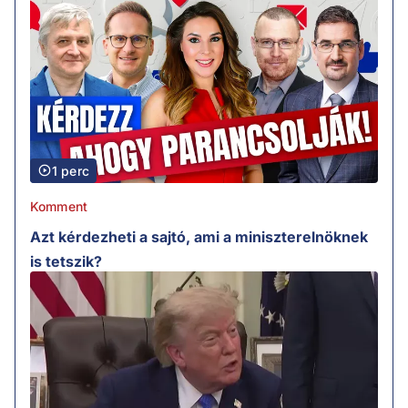
1 perc
Komment
Azt kérdezheti a sajtó, ami a miniszterelnöknek
is tetszik?