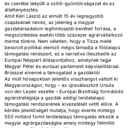
és cserébe leépült a szőlő-gyümölcságazat és az
állattenyésztés.
Amit Kéri László az elmúlt 15 év legnagyobb
csapásának nevez, az jelenleg a magyar
gazdatársadalom legfontosabb bevételi forrása, a
megszüntetése esetén több százezer agrárvállalkozó
menne tönkre. Nem véletlen, hogy a Tisza mellé
besorolt politikai elemző mégis támadja a földalapú
támogatási rendszert, ez a narratíva illeszkedik az
Európai Néppárt álláspontjához, amelynek tagja
Magyar Péter és európai parlamenti képviselőtársai.
Brüsszel elvenné a támogatást a gazdáktól
Az múlt hónapokban jelentős visszhangot váltott ki
Magyarországon, hogy – az újraválasztott Ursula
von der Leyen vezette – Európai Bizottság formálódó
agrárstratégiája a gazdák eddigi területalapú
támogatási rendszerének kivezetését vetíti előre. A
kérdés jelentőségét mutatja, hogy évente mintegy
550 milliárd forint területalapú támogatás érkezik a
magyar agrárgazdaságba amely mintegy félmillió