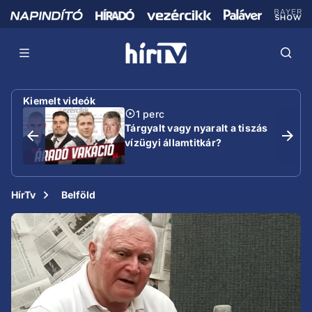
Kiemelt videók
1 perc
Tárgyalt vagy nyaralt a tiszás
vízügyi államtitkár?
HírTv
Belföld