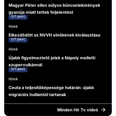
1 perc
Hírek
Kioktató hangnemben tagadta meg Magyar
Péter a válaszadást a Hír TV riportere felé