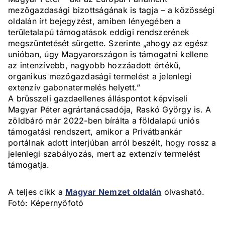
mezőgazdasági bizottságának is tagja – a közösségi
oldalán írt bejegyzést, amiben lényegében a
területalapú támogatások eddigi rendszerének
megszüntetését sürgette. Szerinte „ahogy az egész
unióban, úgy Magyarországon is támogatni kellene
az intenzívebb, nagyobb hozzáadott értékű,
organikus mezőgazdasági termelést a jelenlegi
extenzív gabonatermelés helyett.”
A brüsszeli gazdaellenes álláspontot képviseli
Magyar Péter agrártanácsadója, Raskó György is. A
zöldbáró már 2022-ben bírálta a földalapú uniós
támogatási rendszert, amikor a Privátbankár
portálnak adott interjúban arról beszélt, hogy rossz a
jelenlegi szabályozás, mert az extenzív termelést
támogatja.
A teljes cikk a
Magyar Nemzet oldalán
olvasható.
Fotó: Képernyőfotó