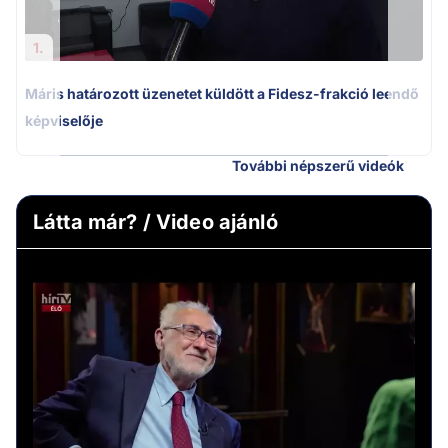
1.
Máris határozott üzenetet küldött a Fidesz-frakció leendő
képviselője
További népszerű videók
Látta már? / Video ajánló