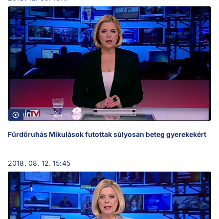
Fürdőruhás Mikulások futottak súlyosan beteg gyerekekért
2018. 08. 12. 15:45