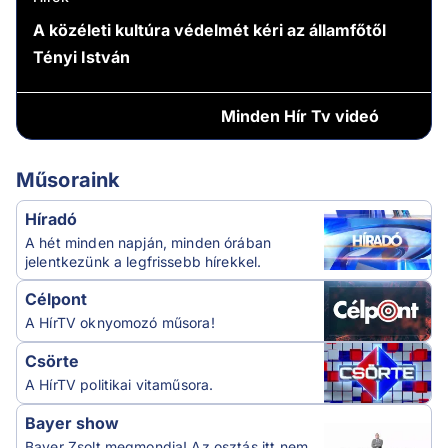
A közéleti kultúra védelmét kéri az államfőtől
Tényi István
Minden
Hír Tv videó
Műsoraink
Híradó
A hét minden napján, minden órában
jelentkezünk a legfrissebb hírekkel.
Célpont
A HírTV oknyomozó műsora!
Csörte
A HírTV politikai vitaműsora.
Bayer show
Bayer Zsolt megmondja! Az osztás itt nem