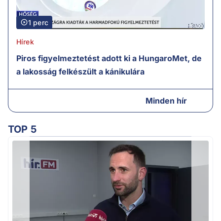
1 perc
Hírek
Piros figyelmeztetést adott ki a HungaroMet, de
a lakosság felkészült a kánikulára
Minden hír
TOP 5
Ú