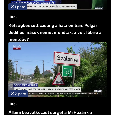
1 perc
Hírek
Kétségbeesett casting a hatalomban: Polgár
Judit és mások nemet mondtak, a volt főbíró a
mentőöv?
2 perc
Hírek
Állami beavatkozást sürget a Mi Hazánk a