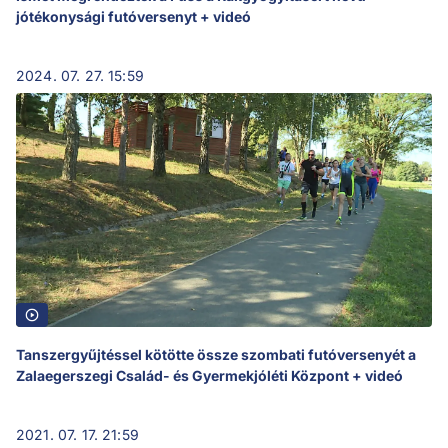
jótékonysági futóversenyt + videó
2024. 07. 27. 15:59
Tanszergyűjtéssel kötötte össze szombati futóversenyét a
Zalaegerszegi Család- és Gyermekjóléti Központ + videó
2021. 07. 17. 21:59