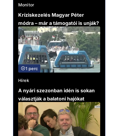
Monitor
Kríziskezelés Magyar Péter
módra – már a támogatói is unják?
1 perc
Hírek
A nyári szezonban idén is sokan
választják a balatoni hajókat