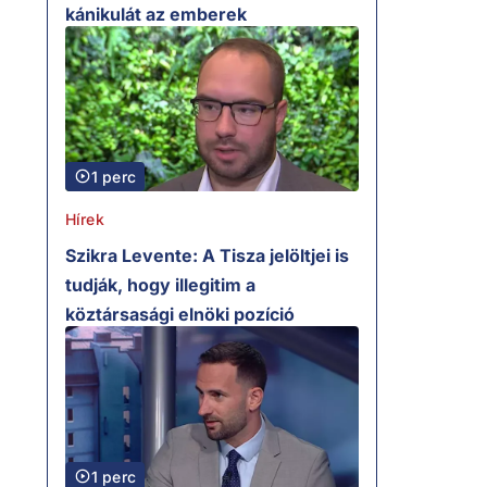
kánikulát az emberek
1 perc
Hírek
Szikra Levente: A Tisza jelöltjei is
tudják, hogy illegitim a
köztársasági elnöki pozíció
1 perc