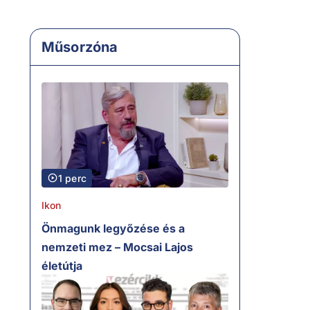
Műsorzóna
1 perc
Ikon
Önmagunk legyőzése és a
nemzeti mez – Mocsai Lajos
életútja