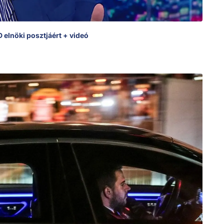
elnöki posztjáért + videó