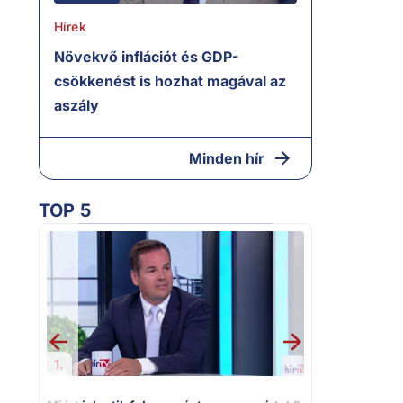
Hírek
Növekvő inflációt és GDP-
csökkenést is hozhat magával az
aszály
Minden hír
TOP 5
2.
Moszkvai gyo
sajtó nyíltan
politizálást
1.