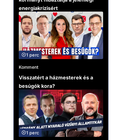
energiakrízisért
1 perc
Komment
Visszatért a házmesterek és a
besúgók kora?
1 perc