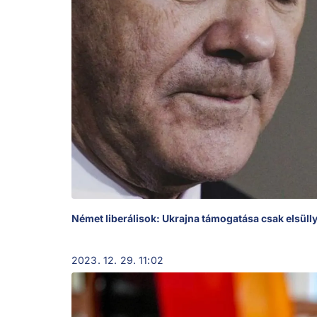
Német liberálisok: Ukrajna támogatása csak elsül
2023. 12. 29. 11:02