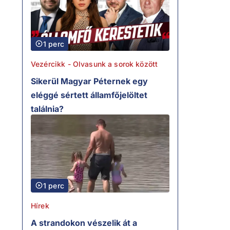
1 perc
Vezércikk - Olvasunk a sorok között
Sikerül Magyar Péternek egy
eléggé sértett államfőjelöltet
találnia?
1 perc
Hírek
A strandokon vészelik át a