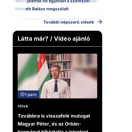
Miért jelentik fel egymást a szomszédok?
Németh Balázs megszólalt
További népszerű videók
Látta már? / Video ajánló
1 perc
Hírek
Továbbra is visszafelé mutogat
Magyar Péter, és az Orbán-
kormányt hibáztatja a jelenlegi