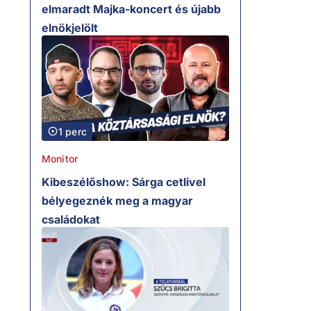
elmaradt Majka-koncert és újabb
elnökjelölt
1 perc
Monitor
Kibeszélőshow: Sárga cetlivel
bélyegeznék meg a magyar
családokat