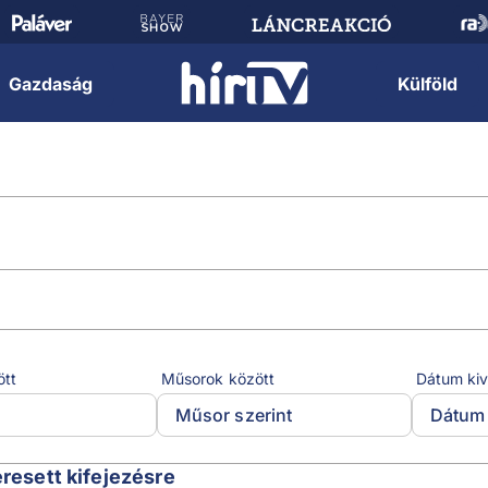
Gazdaság
Külföld
ött
Műsorok között
Dátum kiv
Műsor szerint
Dátum 
eresett kifejezésre