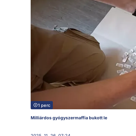
1 perc
Milliárdos gyógyszermaffia bukott le
2025. 11. 26. 07:24