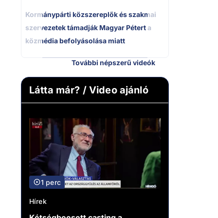
Kormánypárti közszereplők és szakmai
szervezetek támadják Magyar Pétert a
közmédia befolyásolása miatt
További népszerű videók
Látta már? / Video ajánló
1 perc
Hírek
Kétségbeesett casting a