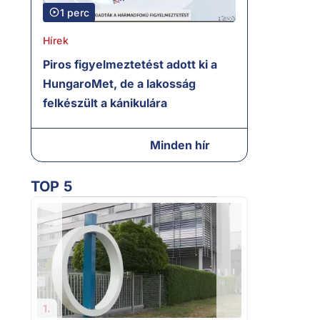
1 perc
Hírek
Piros figyelmeztetést adott ki a
HungaroMet, de a lakosság
felkészült a kánikulára
Minden hír
TOP 5
2.
A miniszterel
tájékoztatása
bizonytalans
1.