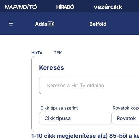
Adás
Belföld
HírTv
TEK
Keresés
Cikk típusa szerint
Rovatok köz
Cikk típusa
Rovatok
TEK
1-10 cikk megjelenítése a(z) 85-ből a k