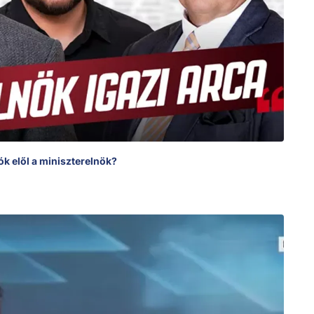
tók elől a miniszterelnök?