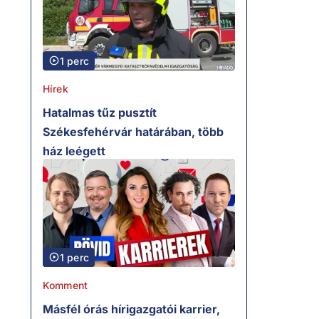
1 perc
Hírek
Hatalmas tűz pusztít
Székesfehérvár határában, több
ház leégett
1 perc
Komment
Másfél órás hírigazgatói karrier,