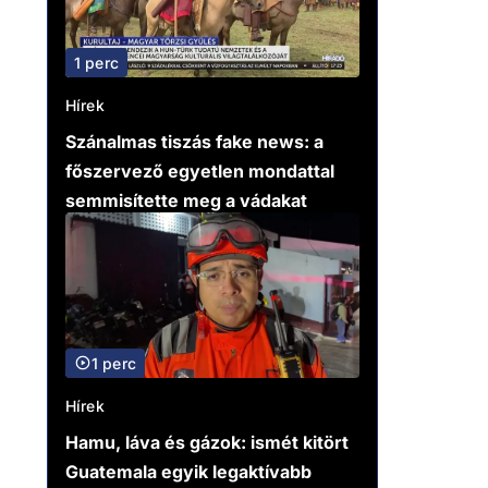
1 perc
Hírek
Szánalmas tiszás fake news: a
főszervező egyetlen mondattal
semmisítette meg a vádakat
1 perc
Hírek
Hamu, láva és gázok: ismét kitört
Guatemala egyik legaktívabb