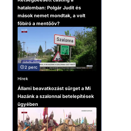
hatalomban: Polgár Judit és
mások nemet mondtak, a volt
főbíró a mentőöv?
2 perc
Hírek
Állami beavatkozást sürget a Mi
Hazánk a szalonnai betelepítések
ügyében