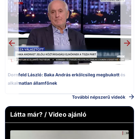
K
k
1.
Dornfeld László: Baka András erkölcsileg megbukott és
alkalmatlan államfőnek
További népszerű videók
Látta már? / Video ajánló