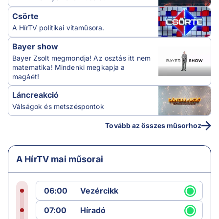
Csörte
A HírTV politikai vitaműsora.
Bayer show
Bayer Zsolt megmondja! Az osztás itt nem
matematika! Mindenki megkapja a
magáét!
Láncreakció
Válságok és metszéspontok
Tovább az összes műsorhoz
A HírTV mai műsorai
06:00
Vezércikk
07:00
Híradó