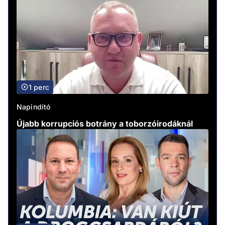
1 perc
Napindító
Újabb korrupciós botrány a toborzóirodáknál