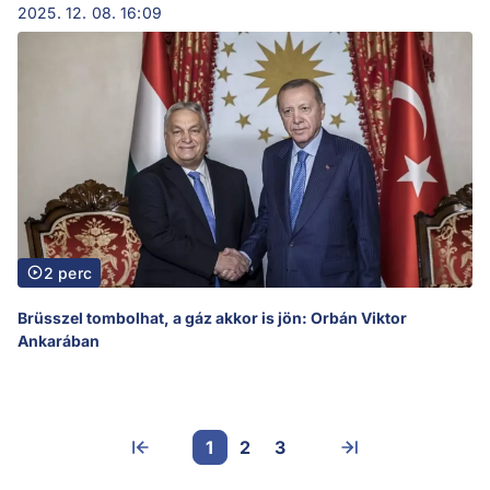
2025. 12. 08. 16:09
2 perc
Brüsszel tombolhat, a gáz akkor is jön: Orbán Viktor
Ankarában
1
2
3