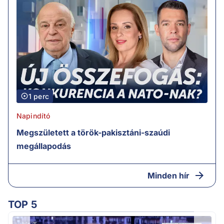
1 perc
Napindító
Megszületett a török-pakisztáni-szaúdi
megállapodás
Minden hír
TOP 5