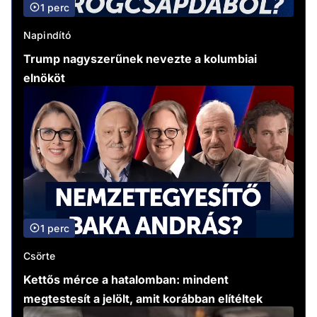
1 perc
Napindító
Trump nagyszerűnek nevezte a kolumbiai
elnököt
1 perc
Csörte
Kettős mérce a hatalomban: mindent
megtestesít a jelölt, amit korábban elítéltek