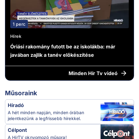
1 perc
Hírek
Óriási rakomány futott be az iskolákba: már
javában zajlik a tanév előkészítése
Minden
Hír Tv videó
Műsoraink
Híradó
A hét minden napján, minden órában
jelentkezünk a legfrissebb hírekkel.
Célpont
A HírTV oknyomozó műsora!