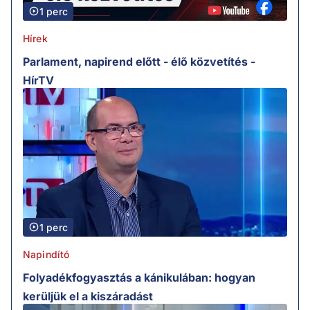
1 perc
Hírek
Parlament, napirend előtt - élő közvetítés -
HírTV
1 perc
Napindító
Folyadékfogyasztás a kánikulában: hogyan
kerüljük el a kiszáradást