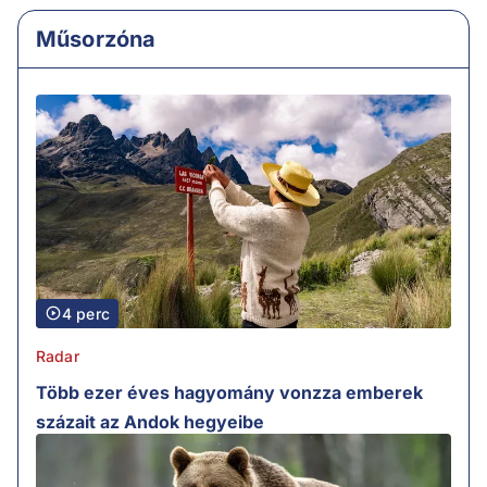
Műsorzóna
4 perc
Radar
Több ezer éves hagyomány vonzza emberek
százait az Andok hegyeibe