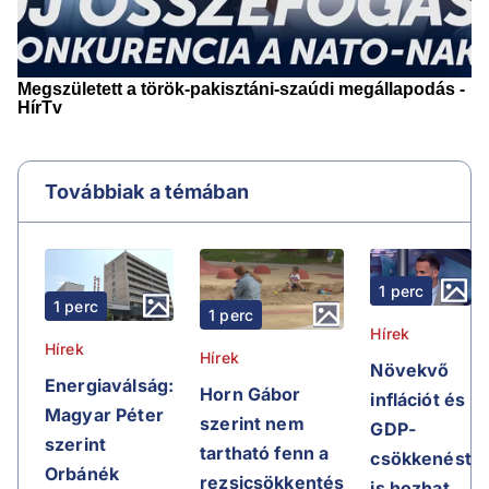
Továbbiak a témában
1 perc
1 perc
1 perc
Hírek
Hírek
Hírek
Növekvő
Energiaválság:
Horn Gábor
inflációt és
Magyar Péter
szerint nem
GDP-
szerint
tartható fenn a
csökkenést
Orbánék
rezsicsökkentés
is hozhat