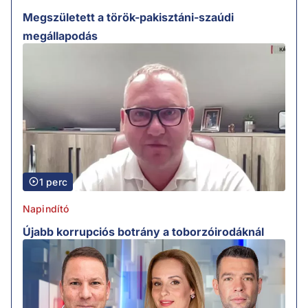
Megszületett a török-pakisztáni-szaúdi
megállapodás
1 perc
Napindító
Újabb korrupciós botrány a toborzóirodáknál