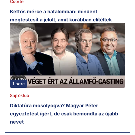
Csörte
Kettős mérce a hatalomban: mindent
megtestesít a jelölt, amit korábban elítéltek
1 perc
Sajtóklub
Diktatúra mosolyogva? Magyar Péter
egyeztetést ígért, de csak bemondta az újabb
nevet