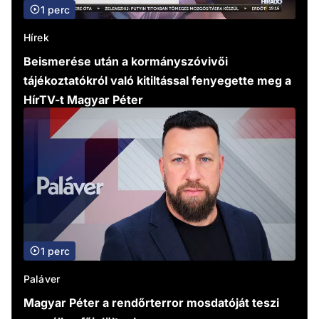
1 perc
Hírek
Beismerése után a kormányszóvivői
tájékoztatókról való kitiltással fenyegette meg a
HírTV-t Magyar Péter
1 perc
Paláver
Magyar Péter a rendőrterror mosdatóját teszi