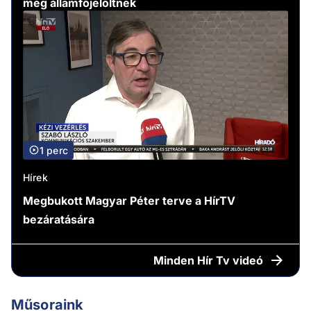
meg államfőjelöltnek
1 perc
Hírek
Megbukott Magyar Péter terve a HírTV
bezáratására
Minden
Hír Tv videó
Műsoraink