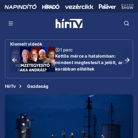
Kiemelt videók
1 perc
Kettős mérce a hatalomban:
mindent megtestesít a jelölt, amit
korábban elítéltek
HírTv
Gazdaság