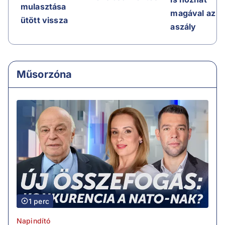
mulasztása
magával az
ütött vissza
aszály
Műsorzóna
1 perc
Napindító