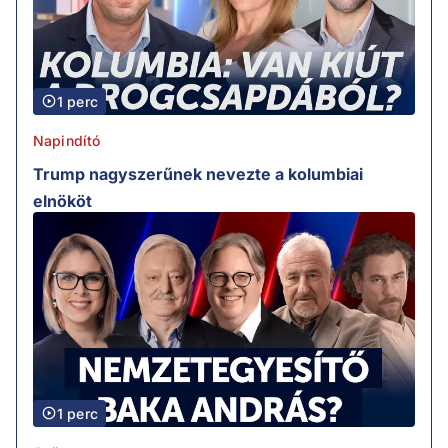
1 perc
Napindító
Trump nagyszerűnek nevezte a kolumbiai
elnököt
1 perc