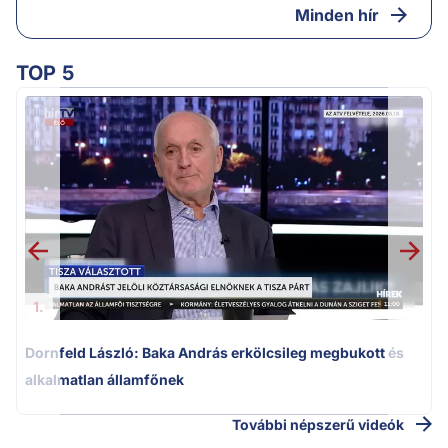
Minden hír
TOP 5
K
k
1.
Dornfeld László: Baka András erkölcsileg megbukott és
alkalmatlan államfőnek
További népszerű videók