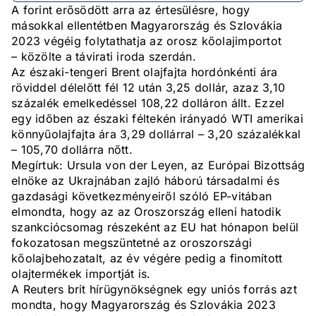
A forint erősödött arra az értesülésre, hogy
másokkal ellentétben Magyarország és Szlovákia
2023 végéig folytathatja az orosz kőolajimportot
– közölte a távirati iroda szerdán.
Az északi-tengeri Brent olajfajta hordónkénti ára
röviddel délelőtt fél 12 után 3,25 dollár, azaz 3,10
százalék emelkedéssel 108,22 dolláron állt. Ezzel
egy időben az északi féltekén irányadó WTI amerikai
könnyűolajfajta ára 3,29 dollárral – 3,20 százalékkal
– 105,70 dollárra nőtt.
Megírtuk: Ursula von der Leyen, az Európai Bizottság
elnöke az Ukrajnában zajló háború társadalmi és
gazdasági következményeiről szóló EP-vitában
elmondta, hogy az az Oroszország elleni hatodik
szankciócsomag részeként az EU hat hónapon belül
fokozatosan megszüntetné az oroszországi
kőolajbehozatalt, az év végére pedig a finomított
olajtermékek importját is.
A Reuters brit hírügynökségnek egy uniós forrás azt
mondta, hogy Magyarország és Szlovákia 2023