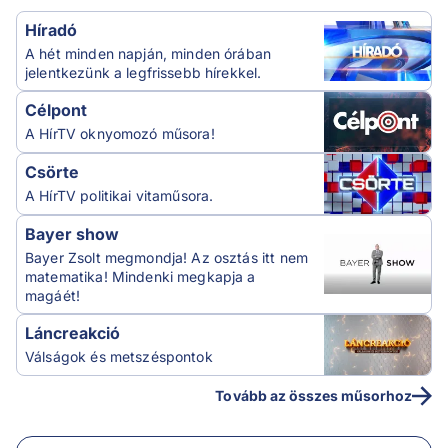
Híradó
A hét minden napján, minden órában
jelentkezünk a legfrissebb hírekkel.
Célpont
A HírTV oknyomozó műsora!
Csörte
A HírTV politikai vitaműsora.
Bayer show
Bayer Zsolt megmondja! Az osztás itt nem
matematika! Mindenki megkapja a
magáét!
Láncreakció
Válságok és metszéspontok
Tovább az összes műsorhoz