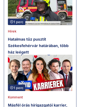
1 perc
Hírek
Hatalmas tűz pusztít
Székesfehérvár határában, több
ház leégett
1 perc
Komment
Másfél órás hírigazgatói karrier,