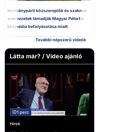
Kormánypárti közszereplők és szakmai
szervezetek támadják Magyar Pétert a
közmédia befolyásolása miatt
További népszerű videók
Látta már? / Video ajánló
1 perc
Hírek