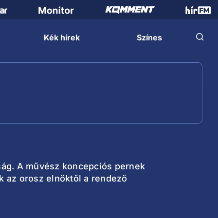
Kék hírek
Színes
róság. A művész koncepciós pernek
ék az orosz elnöktől a rendező