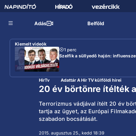
Adás
Belföld
Kiemelt videók
1 perc
Szelfik a süllyedő hajón: influensz
HírTv
Adattár A Hír TV külföldi hírei
20 év börtönre ítélték 
Terrorizmus vádjával ítélt 20 év b
tartja az ügyet, az Európai Filmakad
szabadon bocsátását.
2015. augusztus 25., kedd 18:39