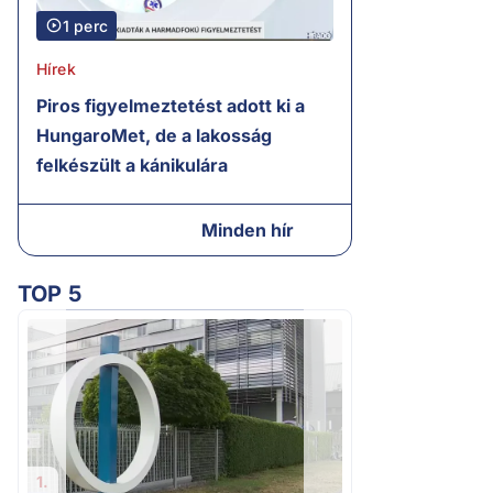
1 perc
Hírek
Piros figyelmeztetést adott ki a
HungaroMet, de a lakosság
felkészült a kánikulára
Minden hír
TOP 5
2.
A miniszterelnök
tájékoztatása Pak
bizonytalanságot
1.