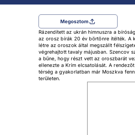
Megosztom
Rázendített az ukrán himnuszra a bírósá
az orosz bírák 20 év börtönre ítélték. A 
létre az oroszok által megszállt félsziget
végrehajtott tavaly májusban. Szencov sz
a bűne, hogy részt vett az oroszbarát v
ellenezte a Krím elcsatolását. A rendező
térség a gyakorlatban már Moszkva fennha
területen.