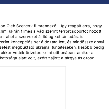
gon Oleh Szencov filmrendező – így reagált arra, hogy
krími ukrán filmes a vád szerint terrorcsoportot hozott
en, ahol a szervezet állítólag két támadást is
erint koncepciós per áldozata lett, és mindössze annyi
ezetést megbuktató ukrajnai tüntetéseken, később pedig
t akkor vették őrizetbe krími otthonában, amikor a
tósága alatt volt, ezért zajlott a tárgyalás orosz