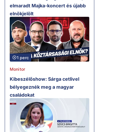
elmaradt Majka-koncert és újabb
elnökjelölt
1 perc
Monitor
Kibeszélőshow: Sárga cetlivel
bélyegeznék meg a magyar
családokat