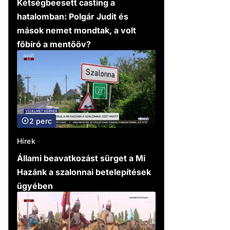
Kétségbeesett casting a
hatalomban: Polgár Judit és
mások nemet mondtak, a volt
főbíró a mentőöv?
2 perc
Hírek
Állami beavatkozást sürget a Mi
Hazánk a szalonnai betelepítések
ügyében