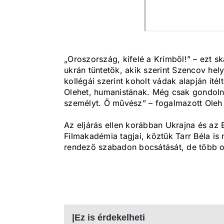
„Oroszország, kifelé a Krímből!” – ezt s
ukrán tüntetők, akik szerint Szencov hely
kollégái szerint koholt vádak alapján ítél
Olehet, humanistának. Még csak gondoln
személyt. Ő művész” – fogalmazott Oleh 
Az eljárás ellen korábban Ukrajna és az E
Filmakadémia tagjai, köztük Tarr Béla is 
rendező szabadon bocsátását, de több oro