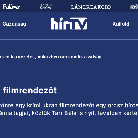
Gazdaság
Külföld
erkedik a vezetés, miközben ránk omlik a válság
a filmrendezőt
örtönre egy krími ukrán filmrendezőt egy orosz bí
émia tagjai, köztük Tarr Béla is nyílt levélben kért