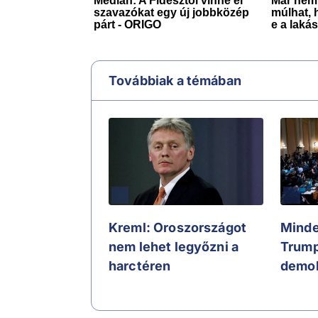
Továbbiak a témában
Kreml: Oroszországot
Minde
nem lehet legyőzni a
Trump
harctéren
demok