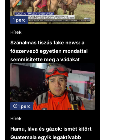
1 perc
Hírek
Szánalmas tiszás fake news: a
főszervező egyetlen mondattal
semmisítette meg a vádakat
1 perc
Hírek
Hamu, láva és gázok: ismét kitört
Guatemala egyik legaktívabb