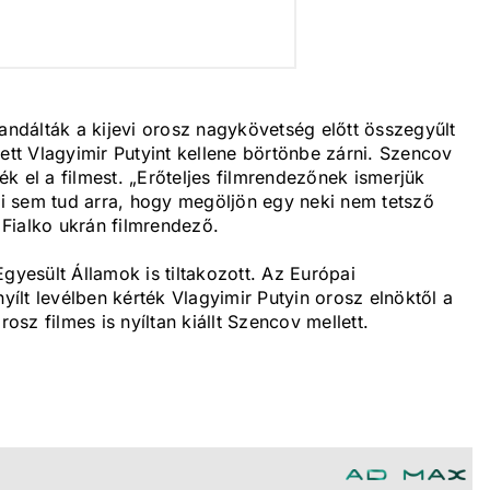
kandálták a kijevi orosz nagykövetség előtt összegyűlt
ett Vlagyimir Putyint kellene börtönbe zárni. Szencov
ték el a filmest. „Erőteljes filmrendezőnek ismerjük
i sem tud arra, hogy megöljön egy neki nem tetsző
Fialko ukrán filmrendező.
gyesült Államok is tiltakozott. Az Európai
nyílt levélben kérték Vlagyimir Putyin orosz elnöktől a
sz filmes is nyíltan kiállt Szencov mellett.