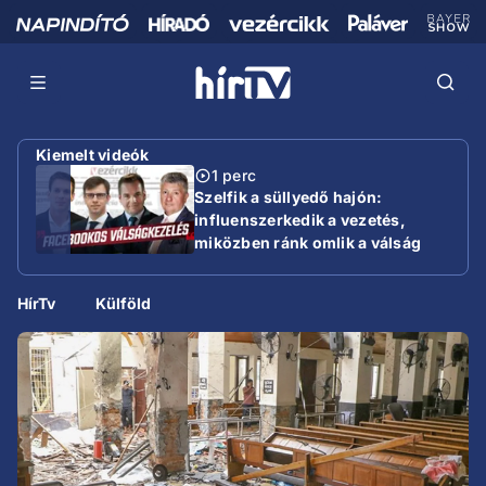
Kiemelt videók
1 perc
Szelfik a süllyedő hajón:
influenszerkedik a vezetés,
miközben ránk omlik a válság
HírTv
Külföld