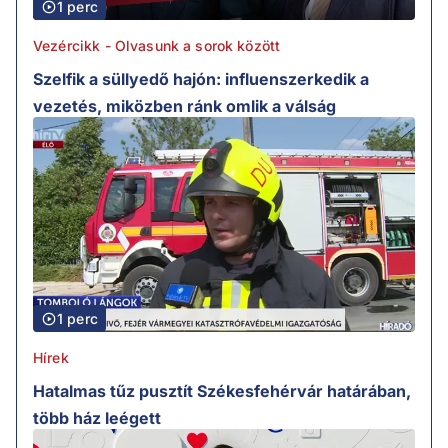
1 perc
Vezércikk - Olvasunk a sorok között
Szelfik a süllyedő hajón: influenszerkedik a
vezetés, miközben ránk omlik a válság
1 perc
Hírek
Hatalmas tűz pusztít Székesfehérvár határában,
több ház leégett