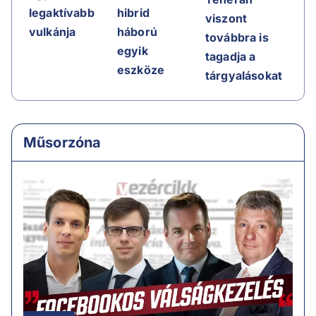
legaktívabb
hibrid
viszont
vulkánja
háború
továbbra is
egyik
tagadja a
eszköze
tárgyalásokat
Műsorzóna