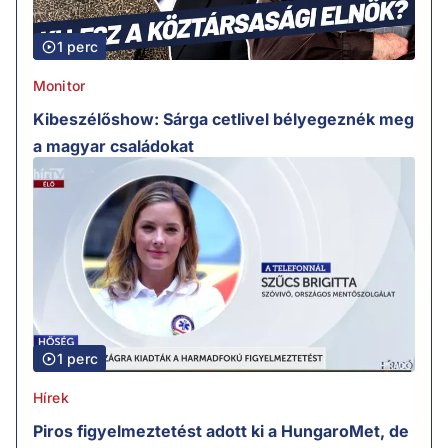
1 perc
Monitor
Kibeszélőshow: Sárga cetlivel bélyegeznék meg
a magyar családokat
1 perc
Hírek
Piros figyelmeztetést adott ki a HungaroMet, de