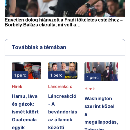
Továbbiak a témában
1 perc
1 perc
1 perc
Hírek
Láncreakció
Hírek
Hamu, láva
Láncreakció
Washington
és gázok:
- A
szerint közel
ismét kitört
bevándorlás
a
Guatemala
az államok
megállapodás,
egyik
közötti
Teherán