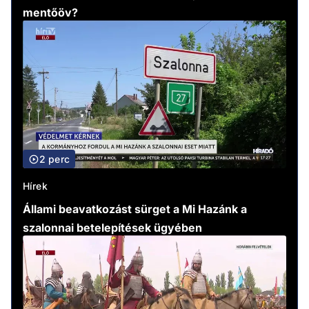
mentőöv?
2 perc
Hírek
Állami beavatkozást sürget a Mi Hazánk a
szalonnai betelepítések ügyében