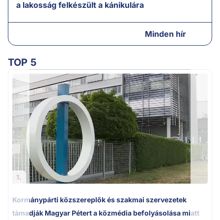
a lakosság felkészült a kánikulára
Minden hír
TOP 5
A
1.
Kormánypárti közszereplők és szakmai szervezetek
támadják Magyar Pétert a közmédia befolyásolása miatt