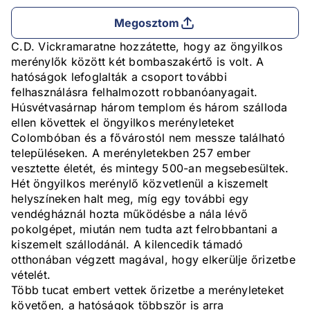
Megosztom
C.D. Vickramaratne hozzátette, hogy az öngyilkos
merénylők között két bombaszakértő is volt. A
hatóságok lefoglalták a csoport további
felhasználásra felhalmozott robbanóanyagait.
Húsvétvasárnap három templom és három szálloda
ellen követtek el öngyilkos merényleteket
Colombóban és a fővárostól nem messze található
településeken. A merényletekben 257 ember
vesztette életét, és mintegy 500-an megsebesültek.
Hét öngyilkos merénylő közvetlenül a kiszemelt
helyszíneken halt meg, míg egy további egy
vendégháznál hozta működésbe a nála lévő
pokolgépet, miután nem tudta azt felrobbantani a
kiszemelt szállodánál. A kilencedik támadó
otthonában végzett magával, hogy elkerülje őrizetbe
vételét.
Több tucat embert vettek őrizetbe a merényleteket
követően, a hatóságok többször is arra