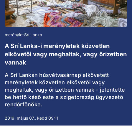
merénylet
Srí Lanka
A Srí Lanka-i merényletek közvetlen
elkövetői vagy meghaltak, vagy őrizetben
vannak
A Srí Lankán húsvétvasárnap elkövetett
merényletek közvetlen elkövetői vagy
meghaltak, vagy őrizetben vannak - jelentette
be hétfő késő este a szigetország ügyvezető
rendőrfőnöke.
2019. május 07., kedd 09:11