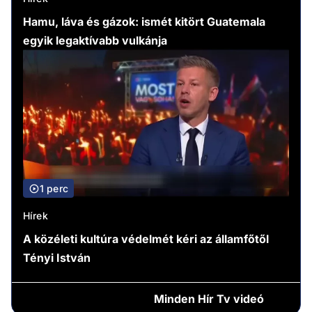
Hamu, láva és gázok: ismét kitört Guatemala
egyik legaktívabb vulkánja
1 perc
Hírek
A közéleti kultúra védelmét kéri az államfőtől
Tényi István
Minden
Hír Tv videó