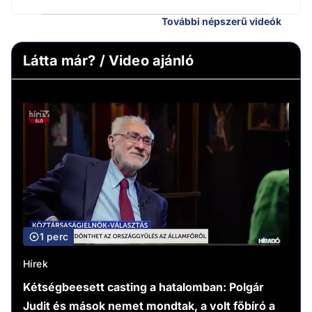
További népszerű videók
Látta már? / Video ajánló
1 perc
Hírek
Kétségbeesett casting a hatalomban: Polgár
Judit és mások nemet mondtak, a volt főbíró a