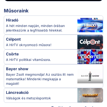
Műsoraink
Híradó
A hét minden napján, minden órában
jelentkezünk a legfrissebb hírekkel.
Célpont
A HírTV oknyomozó műsora!
Csörte
A HírTV politikai vitaműsora.
Bayer show
Bayer Zsolt megmondja! Az osztás itt nem
matematika! Mindenki megkapja a
magáét!
Láncreakció
Válságok és metszéspontok