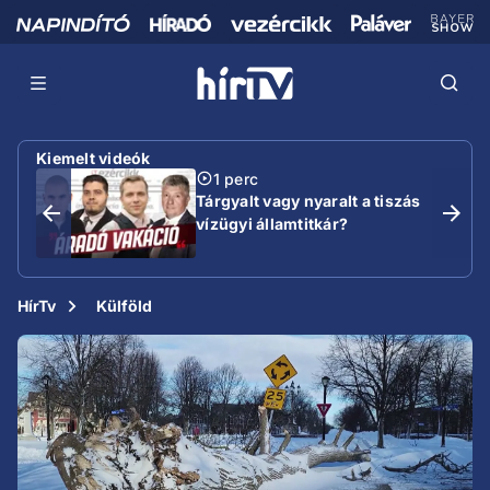
Kiemelt videók
1 perc
Tárgyalt vagy nyaralt a tiszás
vízügyi államtitkár?
HírTv
Külföld