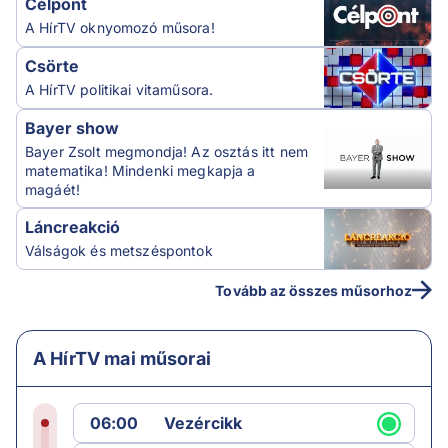
Célpont
A HírTV oknyomozó műsora!
Csörte
A HírTV politikai vitaműsora.
Bayer show
Bayer Zsolt megmondja! Az osztás itt nem
matematika! Mindenki megkapja a
magáét!
Láncreakció
Válságok és metszéspontok
Tovább az összes műsorhoz
A HírTV mai műsorai
06:00
Vezércikk