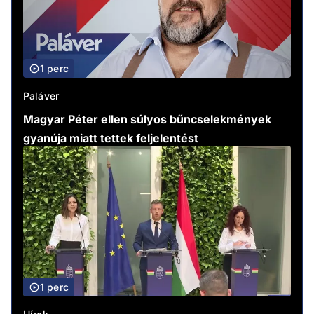
1 perc
Paláver
Magyar Péter ellen súlyos bűncselekmények
gyanúja miatt tettek feljelentést
1 perc