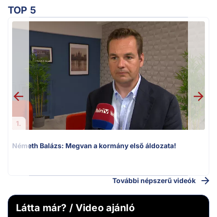
TOP 5
1.
Németh Balázs: Megvan a kormány első áldozata!
v
További népszerű videók
Látta már? / Video ajánló