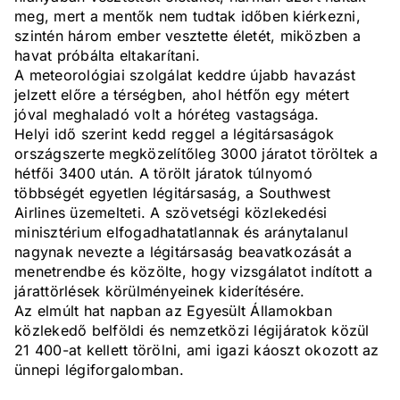
meg, mert a mentők nem tudtak időben kiérkezni,
szintén három ember vesztette életét, miközben a
havat próbálta eltakarítani.
A meteorológiai szolgálat keddre újabb havazást
jelzett előre a térségben, ahol hétfőn egy métert
jóval meghaladó volt a hóréteg vastagsága.
Helyi idő szerint kedd reggel a légitársaságok
országszerte megközelítőleg 3000 járatot töröltek a
hétfői 3400 után. A törölt járatok túlnyomó
többségét egyetlen légitársaság, a Southwest
Airlines üzemelteti. A szövetségi közlekedési
minisztérium elfogadhatatlannak és aránytalanul
nagynak nevezte a légitársaság beavatkozását a
menetrendbe és közölte, hogy vizsgálatot indított a
járattörlések körülményeinek kiderítésére.
Az elmúlt hat napban az Egyesült Államokban
közlekedő belföldi és nemzetközi légijáratok közül
21 400-at kellett törölni, ami igazi káoszt okozott az
ünnepi légiforgalomban.