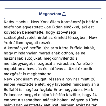
Megosztom
Kathy Hochul, New York állam kormányzója hétfőn
telefonon egyeztetett Joe Biden elnökkel, aki ezt
követően bejelentette, hogy szövetségi
szükséghelyzetet hirdet az érintett térségben, New
York állam nyugati részén.
A kormányzó hétfőn újra arra kérte Buffalo lakóit,
hogy mindannyian maradjanak otthon, és ne
használják autójukat, megkönnyítendő a
mentőegységek mozgását a városban. Az előző
napokban a havazás és hófúvás a tűzoltókocsik
mozgását is megbénította.
New York állam nyugati részén a hóvihar miatt 28
ember vesztette életét, egy kivétellel mindannyian a
Buffalót is magába foglaló Erie-megyében. Mark
Poloncarz megyei elöljáró hétfőn közölte, hogy 14
embert a szabadban találtak holtan, négyen a fűtés
hiányában vesztették életüket, hárman azért haltak