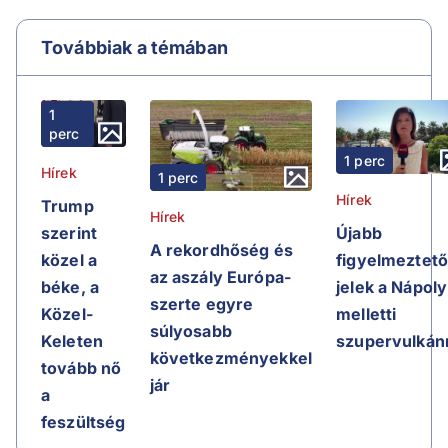
Továbbiak a témában
1
perc
1 perc
Hírek
1 perc
Hírek
Trump
Hírek
Újabb
szerint
A rekordhőség és
figyelmeztet
közel a
az aszály Európa-
jelek a Nápoly
béke, a
szerte egyre
melletti
Közel-
súlyosabb
szupervulkán
Keleten
következményekkel
tovább nő
jár
a
feszültség