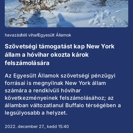
havazás
téli vihar
Egyesült Államok
Szövetségi támogatást kap New York
állam a hóvihar okozta károk
felszámolására
Az Egyesült Államok szövetségi pénzügyi
forrásai is megnyílnak New York állam
számára a rendkívüli hóvihar
következményeinek felszámolásához; az
államban változatlanul Buffalo térségében a
legsúlyosabb a helyzet.
2022. december 27., kedd 15:40