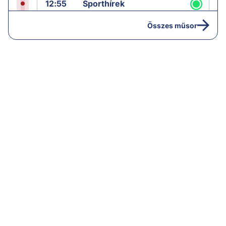
12:55
Sporthírek
13:00
Hírek
Összes műsor
13:05
Riasztás
14:00
Hírek
14:05
Vezércikk
15:00
Híradó
15:30
Paláver
16:55
Hírek
17:00
Hírek
18:00
Híradó
18:30
Radar ráadás
19:00
Híradó