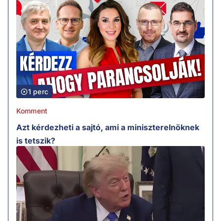
1 perc
Komment
Azt kérdezheti a sajtó, ami a miniszterelnöknek
is tetszik?