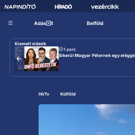
Adás
Belföld
Kiemelt videók
1 perc
Sikerül Magyar Péternek egy eléggé s
HírTv
Külföld