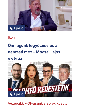
1 perc
Ikon
Önmagunk legyőzése és a
nemzeti mez – Mocsai Lajos
életútja
1 perc
Vezércikk - Olvasunk a sorok között