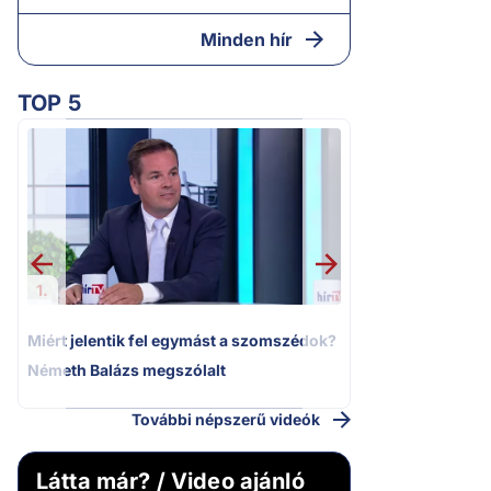
Minden hír
TOP 5
2.
Moszkvai gyomros
sajtó nyíltan kin
politizálást
1.
Miért jelentik fel egymást a szomszédok?
Németh Balázs megszólalt
További népszerű videók
Látta már? / Video ajánló