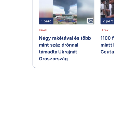
1 perc
2 perc
Hírek
Hírek
Négy rakétával és több
1100 
mint száz drónnal
miatt
támadta Ukrajnát
Ceuta
Oroszország