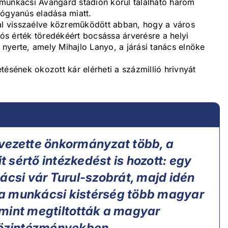
 a munkácsi Avangard stadion körül található három
iógyanús eladása miatt.
val visszaélve közreműködött abban, hogy a város
lós érték töredékéért bocsássa árverésre a helyi
nyerte, amely Mihajlo Lanyo, a járási tanács elnöke
tésének okozott kár elérheti a százmillió hrivnyát
vezette önkormányzat több, a
sértő intézkedést is hozott: egy
ácsi vár Turul-szobrát, majd idén
a munkácsi kistérség több magyar
mint megtiltották a magyar
közintézményekben.