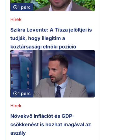
1 perc
Hírek
Szikra Levente: A Tisza jelöltjei is
tudják, hogy illegitim a
köztársasági elnöki pozíció
1 perc
Hírek
Növekvő inflációt és GDP-
csökkenést is hozhat magával az
aszály