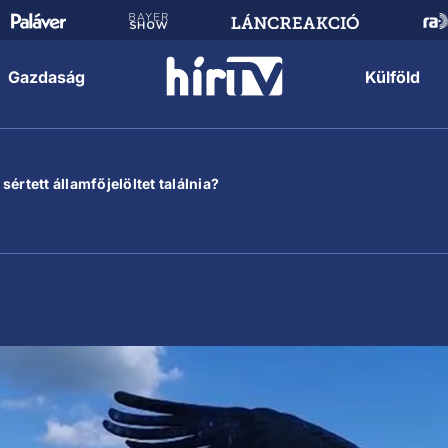
Gazdaság
Külföld
értett államfőjelöltet találnia?