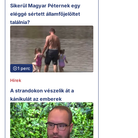
Sikerül Magyar Péternek egy
eléggé sértett államfőjelöltet
találnia?
1 perc
Hírek
A strandokon vészelik át a
kánikulát az emberek