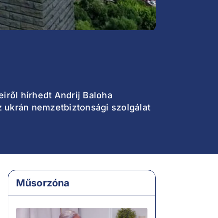
iről hírhedt Andrij Baloha
z ukrán nemzetbiztonsági szolgálat
Műsorzóna