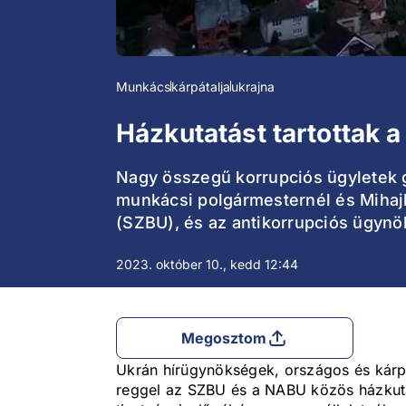
Munkács
kárpátalja
ukrajna
Házkutatást tartottak 
Nagy összegű korrupciós ügyletek gy
munkácsi polgármesternél és Mihajk
(SZBU), és az antikorrupciós ügyn
2023. október 10., kedd 12:44
Megosztom
Ukrán hírügynökségek, országos és kárp
reggel az SZBU és a NABU közös házkutat