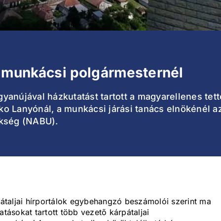
a munkácsi polgármesternél
anújával házkutatást tartott a magyarellenes tette
o Lanyónál, a munkácsi járási tanács elnökénél a
ökség (NABU).
átaljai hírportálok egybehangzó beszámolói szerint ma
ásokat tartott több vezető kárpátaljai