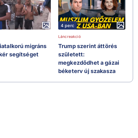
4 perc
Láncreakció
fiatalkorú migráns
Trump szerint áttörés
 kér segítséget
született:
megkezdődhet a gázai
béketerv új szakasza