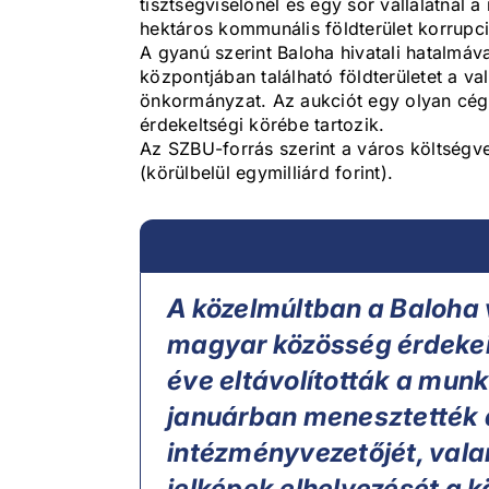
tisztségviselőnél és egy sor vállalatnál
hektáros kommunális földterület korrupc
A gyanú szerint Baloha hivatali hatalmá
központjában található földterületet a va
önkormányzat. Az aukciót egy olyan cég 
érdekeltségi körébe tartozik.
Az SZBU-forrás szerint a város költségve
(körülbelül egymilliárd forint).
A közelmúltban a Baloha 
magyar közösség érdekeit 
éve eltávolították a munk
januárban menesztették 
intézményvezetőjét, vala
jelképek elhelyezését a 